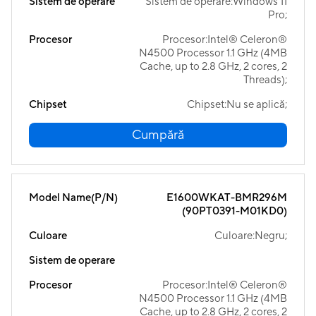
Sistem de operare
Sistem de operare:Windows 11
Pro;
Procesor
Procesor:Intel® Celeron®
N4500 Processor 1.1 GHz (4MB
Cache, up to 2.8 GHz, 2 cores, 2
Threads);
Chipset
Chipset:Nu se aplică;
Cumpără
Model Name(P/N)
E1600WKAT-BMR296M
(90PT0391-M01KD0)
Culoare
Culoare:Negru;
Sistem de operare
Procesor
Procesor:Intel® Celeron®
N4500 Processor 1.1 GHz (4MB
Cache, up to 2.8 GHz, 2 cores, 2