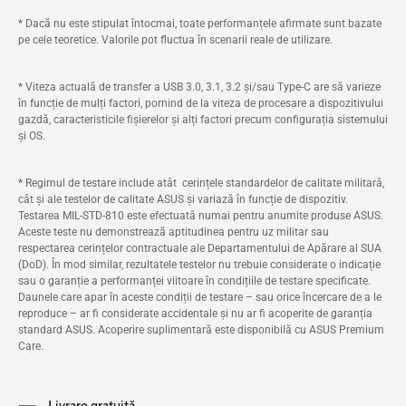
* Dacă nu este stipulat întocmai, toate performanțele afirmate sunt bazate
pe cele teoretice. Valorile pot fluctua în scenarii reale de utilizare.
* Viteza actuală de transfer a USB 3.0, 3.1, 3.2 și/sau Type-C are să varieze
în funcție de mulți factori, pornind de la viteza de procesare a dispozitivului
gazdă, caracteristicile fișierelor și alți factori precum configurația sistemului
și OS.
* Regimul de testare include atât cerințele standardelor de calitate militară,
cât și ale testelor de calitate ASUS și variază în funcție de dispozitiv.
Testarea MIL-STD-810 este efectuată numai pentru anumite produse ASUS.
Aceste teste nu demonstrează aptitudinea pentru uz militar sau
respectarea cerințelor contractuale ale Departamentului de Apărare al SUA
(DoD). În mod similar, rezultatele testelor nu trebuie considerate o indicație
sau o garanție a performanței viitoare în condițiile de testare specificate.
Daunele care apar în aceste condiții de testare – sau orice încercare de a le
reproduce – ar fi considerate accidentale și nu ar fi acoperite de garanția
standard ASUS. Acoperire suplimentară este disponibilă cu ASUS Premium
Care.