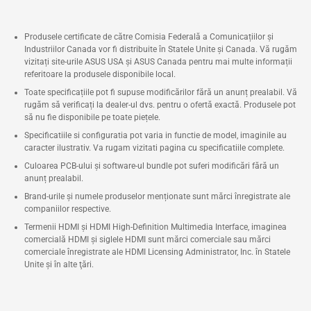
Produsele certificate de către Comisia Federală a Comunicațiilor și
Industriilor Canada vor fi distribuite în Statele Unite și Canada. Vă rugăm
vizitați site-urile ASUS USA și ASUS Canada pentru mai multe informații
referitoare la produsele disponibile local.
Toate specificațiile pot fi supuse modificărilor fără un anunț prealabil. Vă
rugăm să verificați la dealer-ul dvs. pentru o ofertă exactă. Produsele pot
să nu fie disponibile pe toate piețele.
Specificatiile si configuratia pot varia in functie de model, imaginile au
caracter ilustrativ. Va rugam vizitati pagina cu specificatiile complete.
Culoarea PCB-ului și software-ul bundle pot suferi modificări fără un
anunț prealabil.
Brand-urile și numele produselor menționate sunt mărci înregistrate ale
companiilor respective.
Termenii HDMI și HDMI High-Definition Multimedia Interface, imaginea
comercială HDMI şi siglele HDMI sunt mărci comerciale sau mărci
comerciale înregistrate ale HDMI Licensing Administrator, Inc. în Statele
Unite şi în alte ţări.