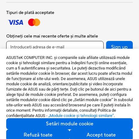
Tipuri de plată acceptate
Obțineți cele mai recente oferte și multe altele
Sign up
ASUSTeK COMPUTER INC. și companiile sale afiliate utilizează module
cookie și tehnologii similare pentru a îndeplini funcții online esențiale,
cum a fi autentificarea și securitatea. Le puteți dezactiva modificând
setările modulelor cookie în browser, dar acest lucru poate afecta modul
de funcționare al site-ului web. De asemenea, ASUS utilizează unele
module cookie de analiză, orientare/publicitate și video încorporate
furnizate de ASUS sau de părți terțe. Dați clic pe butonul de aici pentru a
alege tipul de module cookie preferat. De asemenea, puteți configura
setările modulelor cookie dând clic pe „Setări module cookie” în subsolul
Romania / România
site-urilor web ASUS sau accesând browserul pe care îl puteți instala în
orice moment. Pentru informaţii detaliate, consultați Politica de
confidenţialitate ASUS -
„Module cookie şi tehnologii similare”
.
©ASUSTeK Computer Inc. Toate drepturile rezervate.
Setări module cookie
Politica de confidențialitate
Setări module cookie
Refuză toate
Accept toate