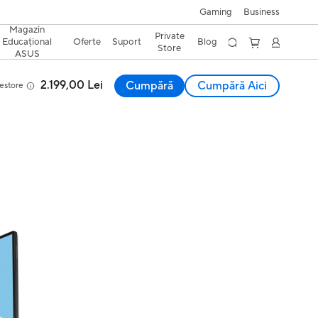
Gaming
Business
Magazin
Private
Educațional
Oferte
Suport
Blog
Store
ASUS
2.199,00 Lei
Cumpără
Cumpără Aici
estore