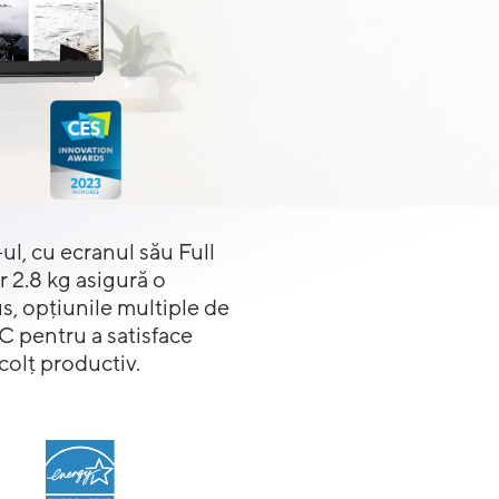
, cu ecranul său Full
r 2.8 kg asigură o
us, opțiunile multiple de
C pentru a satisface
colț productiv.