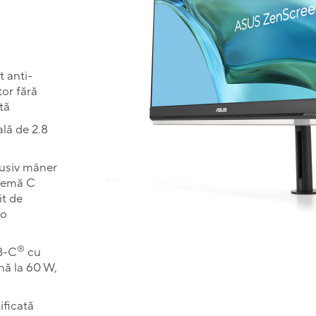
t anti-
tor fără
tă
ală de 2.8
lusiv mâner
clemă C
it de
 o
®
SB-C
cu
nă la 60 W,
ificată