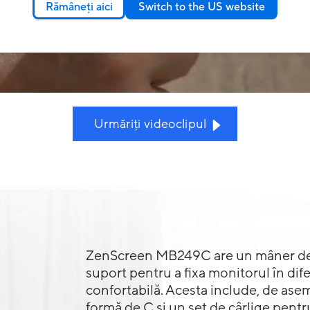
Rămâneți aici
Switch to the US website
Urmăriți videoclipul
ZenScreen MB249C are un mâner de tr
suport pentru a fixa monitorul în dife
confortabilă. Acesta include, de as
formă de C și un set de cârlige pent