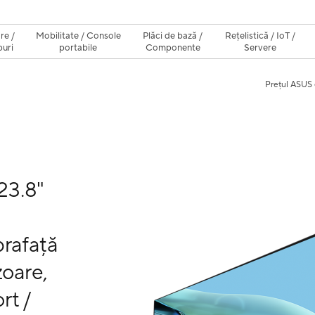
re /
Mobilitate / Console
Plăci de bază /
Rețelistică / IoT /
uri
portabile
Componente
Servere
Prețul ASUS 
23.8"
prafață
zoare,
rt /