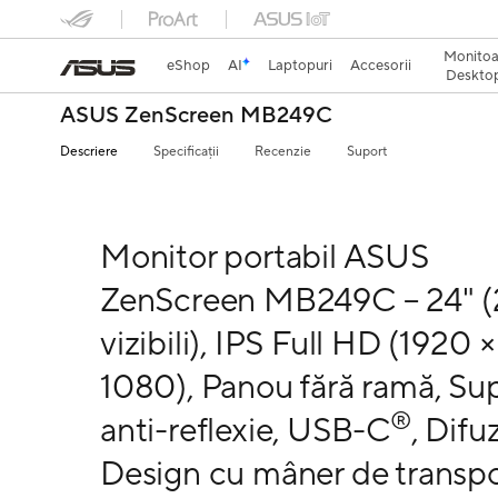
Monitoa
eShop
AI
Laptopuri
Accesorii
Desktop
ASUS ZenScreen MB249C
Descriere
Specificații
Recenzie
Suport
Monitor portabil ASUS
ZenScreen MB249C – 24" (
vizibili), IPS Full HD (1920 ×
1080), Panou fără ramă, Su
®
anti-reflexie, USB-C
, Difu
Design cu mâner de transpo