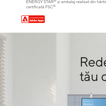
®
ENERGY STAR
și ambalaj realizat din hârti
®
certificată FSC
Rede
tău 