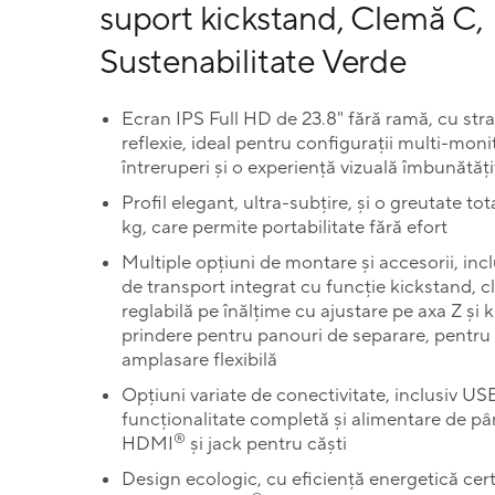
suport kickstand, Clemă C,
Sustenabilitate Verde
Ecran IPS Full HD de 23.8" fără ramă, cu stra
reflexie, ideal pentru configurații multi-moni
întreruperi și o experiență vizuală îmbunătăți
Profil elegant, ultra-subțire, și o greutate tot
kg, care permite portabilitate fără efort
Multiple opțiuni de montare și accesorii, inc
de transport integrat cu funcție kickstand, 
reglabilă pe înălțime cu ajustare pe axa Z și k
prindere pentru panouri de separare, pentru
amplasare flexibilă
Opțiuni variate de conectivitate, inclusiv U
funcționalitate completă și alimentare de pâ
®
HDMI
și jack pentru căști
Design ecologic, cu eficiență energetică cert