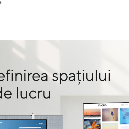
e
finirea spațiului
de lucru