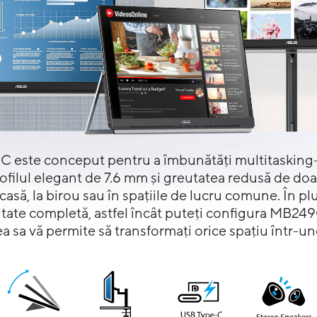
ste conceput pentru a îmbunătăți multitasking-ul
ofilul elegant de 7.6 mm și greutatea redusă de doa
n casă, la birou sau în spațiile de lucru comune. În pl
litate completă, astfel încât puteți configura MB249
ea sa vă permite să transformați orice spațiu într-un