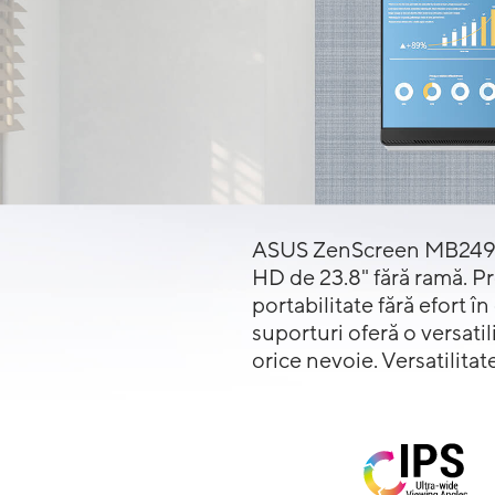
ASUS ZenScreen MB249C e
HD de 23.8" fără ramă. Pr
portabilitate fără efort î
suporturi oferă o versati
orice nevoie. Versatilitat