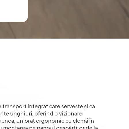
ansport integrat care servește și ca
rite unghiuri, oferind o vizionare
emenea, un braț ergonomic cu clemă în
ru montarea pe panoul despărțitor de la