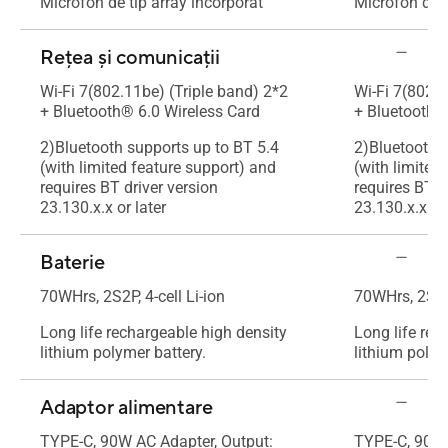
Microfon de tip array încorporat
Microfon de t
Rețea și comunicații
Wi-Fi 7(802.11be) (Triple band) 2*2
Wi-Fi 7(802.1
+ Bluetooth® 6.0 Wireless Card
+ Bluetooth®
2)Bluetooth supports up to BT 5.4
2)Bluetooth 
(with limited feature support) and
(with limited
requires BT driver version
requires BT d
23.130.x.x or later
23.130.x.x or 
Baterie
70WHrs, 2S2P, 4-cell Li-ion
70WHrs, 2S2P,
Long life rechargeable high density
Long life rec
lithium polymer battery.
lithium polym
Adaptor alimentare
TYPE-C, 90W AC Adapter, Output:
TYPE-C, 90W 