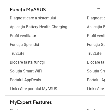
Funcții MyASUS
Diagnosticare a sistemului
Diagnosticare
Aplicația Battery Health Charging
Aplicația Bat
Profil ventilator
Profil ventila
Funcția Splendid
Funcția Sple
Tru2Life
Tru2Life
Blocare tastă funcții
Blocare tastă
Soluția Smart WiFi
Soluția Smar
Portalul AppDeals
Portalul App
Link către portalul MyASUS
Link către p
MyExpert Features