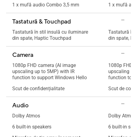
1 x mufă audio Combo 3,5 mm
1 x mufă au
Tastatură & Touchpad
Tastatură în stil insulă cu iluminare
Tastatură în s
din spate, Haptic Touchpad
din spate, H
Camera
1080p FHD camera (AI image
1080p FHD c
upscaling up to 5MP) with IR
upscaling up
function to support Windows Hello
function to 
Scut de confidențialitate
Scut de confi
Audio
Dolby Atmos
Dolby Atmos
6 built-in speakers
6 built-in sp