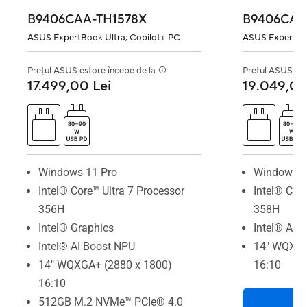
B9406CAA-TH1578X
B9406CAA
ASUS ExpertBook Ultra; Copilot+ PC
ASUS ExpertBoo
Prețul ASUS estore începe de la
Prețul ASUS est
17.499,00 Lei
19.049,00
Windows 11 Pro
Windows 1
Intel® Core™ Ultra 7 Processor
Intel® Cor
356H
358H
Intel® Graphics
Intel® AI 
Intel® AI Boost NPU
14" WQXGA
14" WQXGA+ (2880 x 1800)
16:10
16:10
512GB M.2 NVMe™ PCIe® 4.0