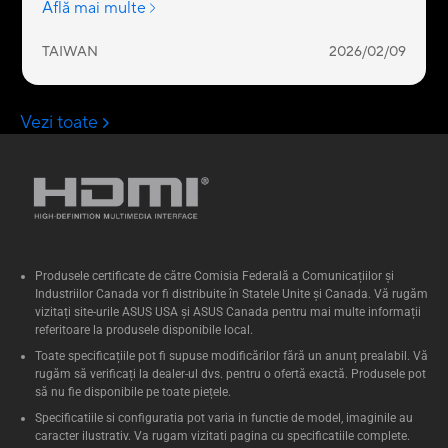
Produsele certificate de către Comisia Federală a Comunicațiilor și
Industriilor Canada vor fi distribuite în Statele Unite și Canada. Vă rugăm
vizitați site-urile ASUS USA și ASUS Canada pentru mai multe informații
referitoare la produsele disponibile local.
Toate specificațiile pot fi supuse modificărilor fără un anunț prealabil. Vă
rugăm să verificați la dealer-ul dvs. pentru o ofertă exactă. Produsele pot
să nu fie disponibile pe toate piețele.
Specificatiile si configuratia pot varia in functie de model, imaginile au
caracter ilustrativ. Va rugam vizitati pagina cu specificatiile complete.