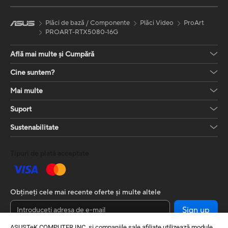
Plăci de bază / Componente
Plăci Video
ProArt
PROART-RTX5080-16G
Află mai multe și Cumpără
Cine suntem?
Mai multe
Suport
Sustenabilitate
Tipuri de plată acceptate
Obțineți cele mai recente oferte și multe altele
Sign up
ASUSTeK COMPUTER INC. și companiile sale afiliate utilizează module