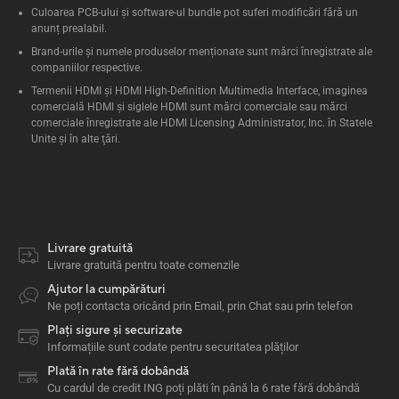
Culoarea PCB-ului și software-ul bundle pot suferi modificări fără un
anunț prealabil.
Brand-urile și numele produselor menționate sunt mărci înregistrate ale
companiilor respective.
Termenii HDMI și HDMI High-Definition Multimedia Interface, imaginea
comercială HDMI şi siglele HDMI sunt mărci comerciale sau mărci
comerciale înregistrate ale HDMI Licensing Administrator, Inc. în Statele
Unite şi în alte ţări.
Livrare gratuită
Livrare gratuită pentru toate comenzile
Ajutor la cumpărături
Ne poți contacta oricând prin Email, prin Chat sau prin telefon
Plați sigure și securizate
Informațiile sunt codate pentru securitatea plăților
Plată în rate fără dobândă
Cu cardul de credit ING poți plăti în până la 6 rate fără dobândă