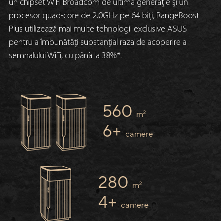
un chipset WiFi Broadcom de ultimă generație și un
procesor quad-core de 2.0GHz pe 64 biți, RangeBoost
Plus utilizează mai multe tehnologii exclusive ASUS
pentru a îmbunătăți substanțial raza de acoperire a
semnalului WiFi, cu până la 38%*.
560
2
m
6+
camere
280
2
m
4+
camere