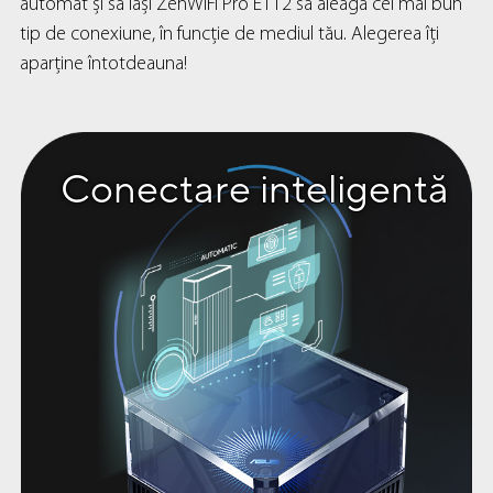
automat și să lași ZenWiFi Pro ET12 să aleagă cel mai bun
tip de conexiune, în funcție de mediul tău. Alegerea îți
aparține întotdeauna!
Conectare inteligentă