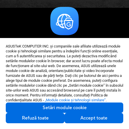
Descarcă aplicația ASUS Instant Guard
ASUSTeK COMPUTER INC. și companiile sale afiliate utilizează module
cookie și tehnologii similare pentru a îndeplini funcții online esențiale,
cum a fi autentificarea și securitatea. Le puteți dezactiva modificând
setările modulelor cookie în browser, dar acest lucru poate afecta modul
de funcționare al site-ului web. De asemenea, ASUS utilizează unele
module cookie de analiză, orientare/publicitate și video încorporate
furnizate de ASUS sau de părți terțe. Dați clic pe butonul de aici pentru a
alege tipul de module cookie preferat. De asemenea, puteți configura
setările modulelor cookie dând clic pe „Setări module cookie” în subsolul
site-urilor web ASUS sau accesând browserul pe care îl puteți instala în
orice moment. Pentru informaţii detaliate, consultați Politica de
confidenţialitate ASUS -
„Module cookie şi tehnologii similare”
.
Setări module cookie
Produsele certificate de către Comisia Federală a Comunicațiilor și
Refuză toate
Accept toate
Industriilor Canada vor fi distribuite în Statele Unite și Canada. Vă rugăm
vizitați site-urile ASUS USA și ASUS Canada pentru mai multe informații
referitoare la produsele disponibile local.