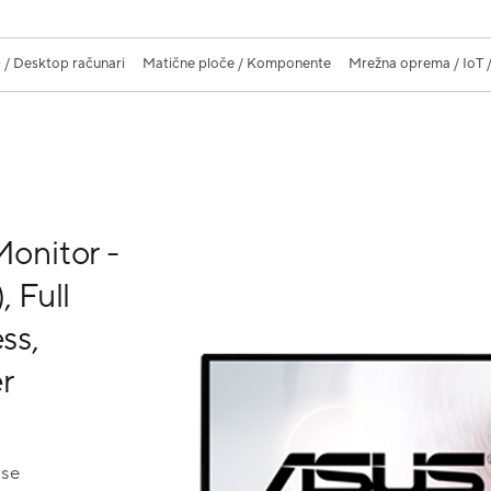
 / Desktop računari
Matične ploče / Komponente
Mrežna oprema / IoT /
onitor -
, Full
ss,
er
use