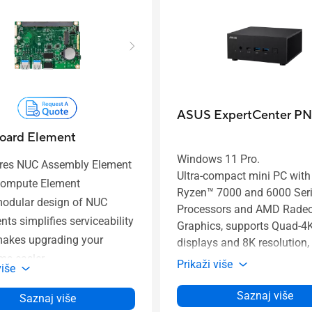
ASUS ExpertCenter P
oard Element
Windows 11 Pro.
res NUC Assembly Element
Ultra-compact mini PC wit
Compute Element
Ryzen™ 7000 and 6000 Ser
odular design of NUC
Processors and AMD Rade
nts simplifies serviceability
Graphics, supports Quad-4
akes upgrading your
displays and 8K resolution,
ms easier.
PCIe® Gen4x4 M.2 NVMe™
Prikaži više
više
2.5 Gb LAN, WiFi 6E
 size for a wide range of
Saznaj više
oyments
Saznaj više