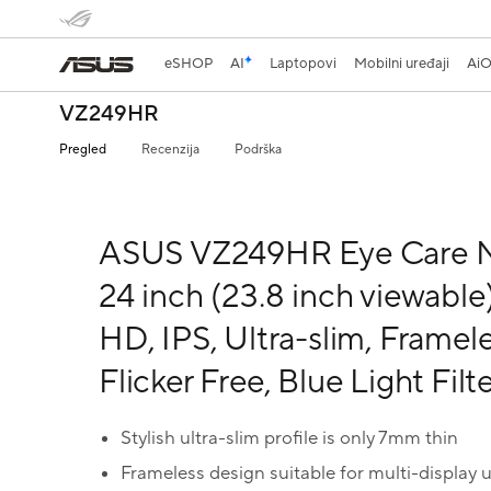
eSHOP
AI
Laptopovi
Mobilni uređaji
AiO
VZ249HR
Pregled
Recenzija
Podrška
ASUS VZ249HR Eye Care M
24 inch (23.8 inch viewable)
HD, IPS, Ultra-slim, Framele
Flicker Free, Blue Light Filt
Stylish ultra-slim profile is only 7mm thin
Frameless design suitable for multi-display 