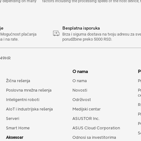
ary depending on many factors including the processing speed of the host device, 
je
Besplatna isporuka
. Mogućnost plaćanja
Brza i sigurna dostava na tvoju adresu za sv
 i na rate.
porudžbine preko 5000 RSD.
249HR
O nama
P
Žična rešenja
O nama
P
Poslovna mrežna rešenja
Novosti
P
c
Inteligentni roboti
Održivost
R
AIoT i industrijska rešenja
Medijski centar
P
Serveri
ASUSTOR Inc.
P
Smart Home
ASUS Cloud Corporation
S
Aksesoar
Odnosi sa investitorima