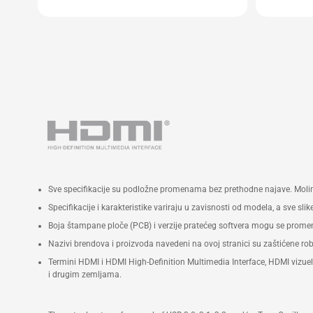
Bluetooth® 5.4 (Key-E M.2 slot),
Easy 
ostanite brzi, responzivni i
compa
jedinstveno povezani.
Quali
Do pet 4K ekrana
Dvokanalni DDR5-5600 SODIMM
slotovi (*DDR5-6400-CSODIMM)
1,1 V, maks. 96 GB Intel® XMP
3.0 kompatibilna memorija
Dva M.2 22x80 SSD NVMe slota*
(jedan PCIe x4 Gen 4, jedan PCIe
Sve specifikacije su podložne promenama bez prethodne najave. Molim
x4 Gen5) montaža bez alata
Specifikacije i karakteristike variraju u zavisnosti od modela, a sve s
Intel® 2,5 Gb Ethernet port
Boja štampane ploče (PCB) i verzije pratećeg softvera mogu se promen
1x Thunderbolt™ 4 sa DP 2.1 i
Nazivi brendova i proizvoda navedeni na ovoj stranici su zaštićene r
(5V@3A / 5V@1,5A / 9V@2A /
Termini HDMI i HDMI High-Definition Multimedia Interface, HDMI vizuelni
12V@1,5A) profilima za brzo
i drugim zemljama.
punjenje, 2x HDMI porta, 2x DP
porta, 6x USB 3.2 Gen2 porta, 1x