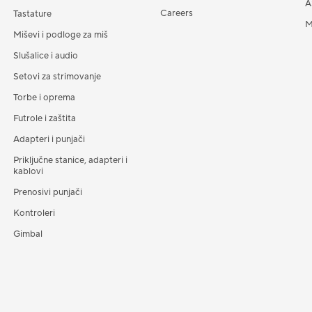
A
Careers
Tastature
M
Miševi i podloge za miš
Slušalice i audio
Setovi za strimovanje
Torbe i oprema
Futrole i zaštita
Adapteri i punjači
Priključne stanice, adapteri i
kablovi
Prenosivi punjači
Kontroleri
Gimbal