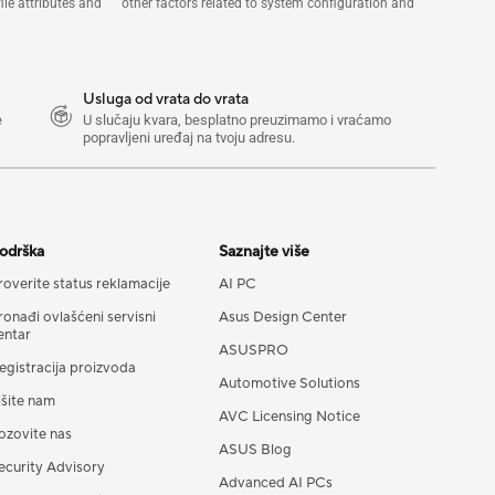
file attributes and other factors related to system configuration and
Usluga od vrata do vrata
e
U slučaju kvara, besplatno preuzimamo i vraćamo
popravljeni uređaj na tvoju adresu.
odrška
Saznajte više
roverite status reklamacije
AI PC
ronađi ovlašćeni servisni
Asus Design Center
entar
ASUSPRO
egistracija proizvoda
Automotive Solutions
išite nam
AVC Licensing Notice
ozovite nas
ASUS Blog
ecurity Advisory
Advanced AI PCs