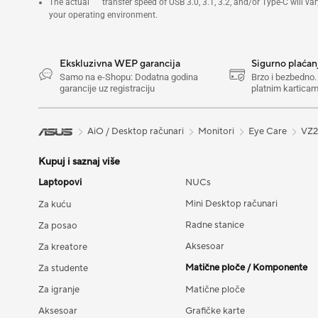
The actual transfer speed of USB 3.0, 3.1, 3.2, and/or Type-C will v
USB-C (napred)
your operating environment.
Ekskluzivna WEP garancija
Sigurno plaćan
Samo na e-Shopu: Dodatna godina
Brzo i bezbedno
garancije uz registraciju
platnim karticama
AiO / Desktop računari
Monitori
Eye Care
VZ
Kupuj i saznaj više
Laptopovi
NUCs
Mini Desktop računari
Za kuću
Radne stanice
Za posao
Aksesoar
Za kreatore
Matične ploče / Komponente
Za studente
Za igranje
Matične ploče
Aksesoar
Grafičke karte