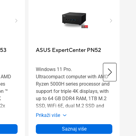
N53
ASUS ExpertCenter PN52
M
Windows 11 Pro.
h AMD
Ultracompact computer with AMD
AS
ies
Ryzen 5000H series processor and
Er
on ™
support for triple 4K displays, with
He
K
up to 64 GB DDR4 RAM, 1TB M.2
10
 2x
SSD, WiFi 6E, dual M.2 SSD and
 SSD,
onboard dual HDMI.
Pr
Prikaži više
Saznaj više