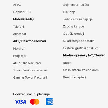
AI PC
Gejmerska kućišta
Copilot+ PC
Hlađenje
Mobilni uređaji
Jedinice za napajanje
Zvučne kartice
Telefoni
Optički uređaji
Aksesoar
Skladištenje podataka
AiO / Desktop računari
Eksterni grafički priključci
Monitori
Mrežna oprema / IoT / Serveri
Projektori
Ruteri
All-in-One Računari
Mesh sistemi za ceo dom
Tower Desktop računari
Bežični adapteri
Gaming Tower Računari
Podržani načini plaćanja