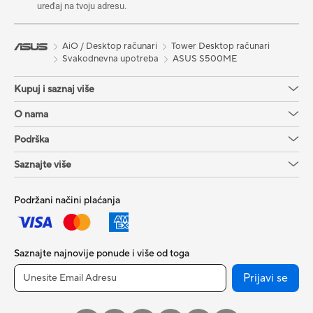
uređaj na tvoju adresu.
AiO / Desktop računari
Tower Desktop računari
Svakodnevna upotreba
ASUS S500ME
Kupuj i saznaj više
O nama
Podrška
Saznajte više
Podržani načini plaćanja
Saznajte najnovije ponude i više od toga
Prijavi se