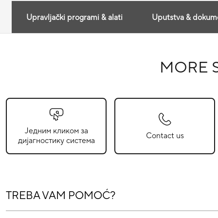
Upravljački programi & alati
Uputstva & dokume
MORE 
Једним кликом за
Contact us
дијагностику система
TREBA VAM POMOĆ?