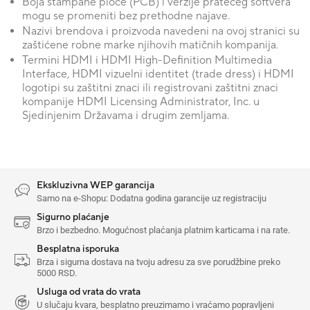
Boja štampane ploče (PCB) i verzije pratećeg softvera
mogu se promeniti bez prethodne najave.
Nazivi brendova i proizvoda navedeni na ovoj stranici su
zaštićene robne marke njihovih matičnih kompanija.
Termini HDMI i HDMI High-Definition Multimedia
Interface, HDMI vizuelni identitet (trade dress) i HDMI
logotipi su zaštitni znaci ili registrovani zaštitni znaci
kompanije HDMI Licensing Administrator, Inc. u
Sjedinjenim Državama i drugim zemljama.
Ekskluzivna WEP garancija
Samo na e-Shopu: Dodatna godina garancije uz registraciju
Sigurno plaćanje
Brzo i bezbedno. Mogućnost plaćanja platnim karticama i na rate.
Besplatna isporuka
Brza i sigurna dostava na tvoju adresu za sve porudžbine preko
5000 RSD.
Usluga od vrata do vrata
U slučaju kvara, besplatno preuzimamo i vraćamo popravljeni