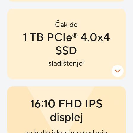
Čak do
1 TB PCIe
4.0x4
®
SSD
sladištenje
2
16:10 FHD IPS
displej
za bolje iskustvo gledanja