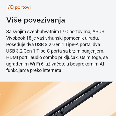
I/O portovi
Više povezivanja
Sa svojim sveobuhvatnim I / O portovima, ASUS
Vivobook 18 je vaš vrhunski pomoćnik u radu.
Poseduje dva USB 3.2 Gen 1 Tipe-A porta, dva
USB 3.2 Gen 1 Tipe-C porta sa brzim punjenjem,
HDMI port i audio combo priključak. Osim toga, sa
ugrađenim Wi-Fi 6, uživaćete u besprekornim AI
funkcijama preko interneta.