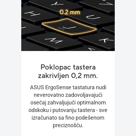
Poklopac tastera
zakrivljen 0,2 mm.
ASUS ErgoSense tastatura nudi
neverovatno zadovoljavajući
osećaj zahvaljujući optimalnom
odskoku i putovanju tastera - sve
izračunato sa fino podešenom
preciznošću.