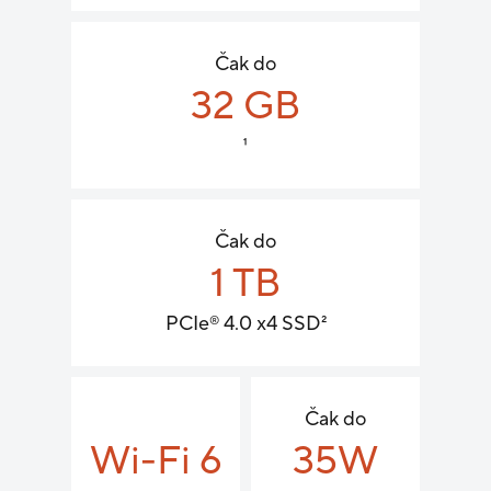
Čak do
32 GB
1
Čak do
1 TB
PCIe
4.0 x4 SSD
2
®
Čak do
Wi-Fi 6
35W