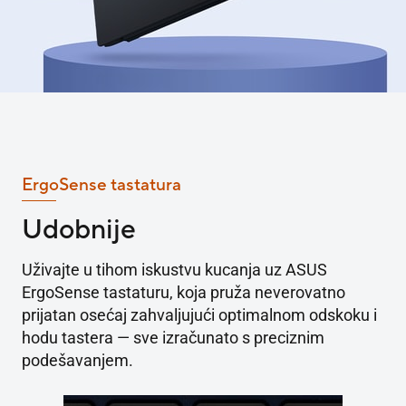
ErgoSense tastatura
Udobnije
Uživajte u tihom iskustvu kucanja uz ASUS
ErgoSense tastaturu, koja pruža neverovatno
prijatan osećaj zahvaljujući optimalnom odskoku i
hodu tastera — sve izračunato s preciznim
podešavanjem.