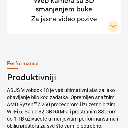
Web kamera sa 3D
smanjenjem buke
Za jasne video pozive
Performanse
Produktivniji
ASUS Vivobook 18 je vaš ultimativni alat za lako
obavljanje bilo kog zadatka. Opremljen snažnim
™
AMD Ryzen
7 260 procesorom i izuzetno brzim
Wi-Fi 6. Sa do 32 GB RAM-a i prostranim SSD-om
do 1 TB uživaćete u munjevitim performansama i
obilju prostora za sve što vam je potrebno.