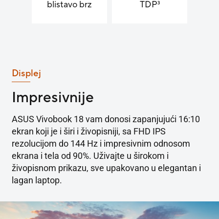
blistavo brz
TDP
3
Displej
Impresivnije
ASUS Vivobook 18 vam donosi zapanjujući 16:10
ekran koji je i širi i živopisniji, sa FHD IPS
rezolucijom do 144 Hz i impresivnim odnosom
ekrana i tela od 90%. Uživajte u širokom i
živopisnom prikazu, sve upakovano u elegantan i
lagan laptop.