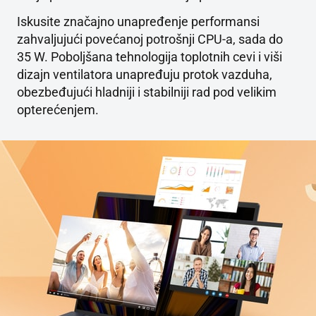
Iskusite značajno unapređenje performansi
zahvaljujući povećanoj potrošnji CPU-a, sada do
35 W. Poboljšana tehnologija toplotnih cevi i viši
dizajn ventilatora unapređuju protok vazduha,
obezbeđujući hladniji i stabilniji rad pod velikim
opterećenjem.