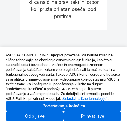
klika naići na pravi taktilni otpor
koji pruža prijatan osećaj pod
prstima.
ASUSTeK COMPUTER INC. i njegova povezana lica koriste kolačiće i
Smart Gesture i Veći touchpad
slične tehnologije za obavljanje osnovnih onlajn funkcija, kao što su
autentifikacija i bezbednost. Možete ih onemogućiti izmenom
podešavanja kolačića u vašem veb-pregledaču, ali to može uticati na
Intuitivniji
funkcionalnost ovog veb-sajta. Takođe, ASUS koristi određene kolačiće
za analitiku, ciljanje/oglašavanje i video zapise koje postavljaju ASUS ili
treće strane. Za konfiguraciju podešavanja kliknite na dugme
ASUS Smart Gesture vam omogućava da
"Podešavanje kolačića" u podnožju ASUS veb sajta ili putem
podešavate jačinu zvuka, osvetljenost, pomerate
podešavanja u vašem pregledaču. Za detaljnije informacije, posetite
ASUS Politiku privatnosti – odeljak
„Kolačići i slične tehnologije“
.
vremensku liniju i još mnogo toga — samo jednim
Podešavanja kolačića
dodirom! Touchpad glatkog klizanja dizajniran je
za nežan osećaj. Specijalni premaz na našem
Odbij sve
Prihvati sve
touchpadu je hidrofoban, sa visokim uglom