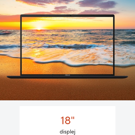
18"
displej