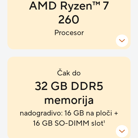
AMD Ryzen
™
7
260
Procesor
Čak do
32 GB DDR5
memorija
nadogradivo: 16 GB na ploči +
16 GB SO-DIMM slot
1