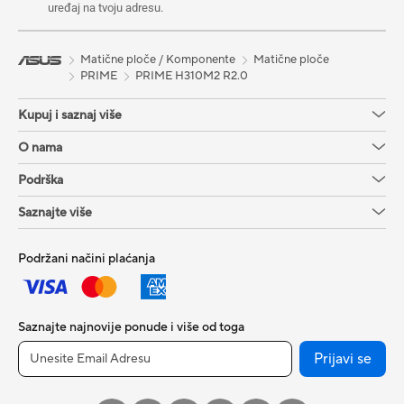
uređaj na tvoju adresu.
Matične ploče / Komponente
Matične ploče
PRIME
PRIME H310M2 R2.0
Kupuj i saznaj više
O nama
Podrška
Saznajte više
Podržani načini plaćanja
Saznajte najnovije ponude i više od toga
Prijavi se