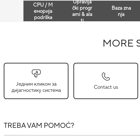
Upravlja
CPU / М
čki progr
Baza zna
еморија
ami & ala
nja
podrška
ti
MORE 
Једним кликом за
Contact us
дијагностику система
TREBA VAM POMOĆ?