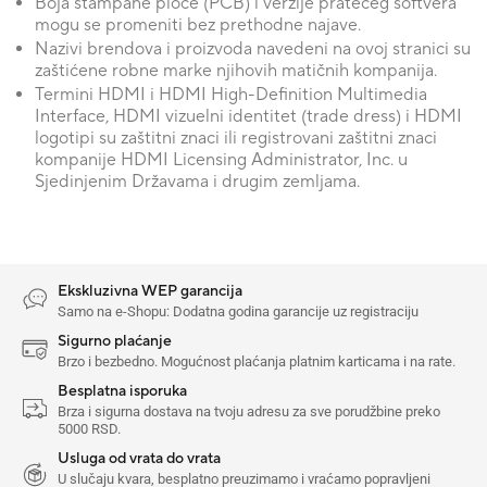
Boja štampane ploče (PCB) i verzije pratećeg softvera
mogu se promeniti bez prethodne najave.
Nazivi brendova i proizvoda navedeni na ovoj stranici su
zaštićene robne marke njihovih matičnih kompanija.
Termini HDMI i HDMI High-Definition Multimedia
Interface, HDMI vizuelni identitet (trade dress) i HDMI
logotipi su zaštitni znaci ili registrovani zaštitni znaci
kompanije HDMI Licensing Administrator, Inc. u
Sjedinjenim Državama i drugim zemljama.
Ekskluzivna WEP garancija
Samo na e-Shopu: Dodatna godina garancije uz registraciju
Sigurno plaćanje
Brzo i bezbedno. Mogućnost plaćanja platnim karticama i na rate.
Besplatna isporuka
Brza i sigurna dostava na tvoju adresu za sve porudžbine preko
5000 RSD.
Usluga od vrata do vrata
U slučaju kvara, besplatno preuzimamo i vraćamo popravljeni