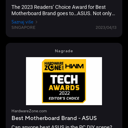
The 2023 Readers’ Choice Award for Best
Motherboard Brand goes to…ASUS. Not only
has the brand been a favourite of our readers
Saznaj više
year-on-year, but this year’s results have been
SINGAPORE
2023/04/13
their highest in the last decade, surpassing
their previous high of 62% in 2020’s Awards.
Nagrade
HardwareZone.com
Best Motherboard Brand - ASUS
Can anyone beat ASUS in the PC DIY scene?