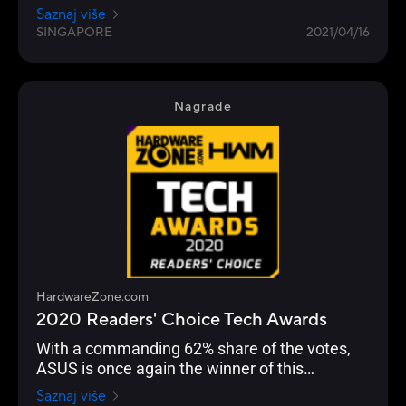
the choice of enthusiasts, overclockers and
Saznaj više
gamers for their durability and performance.
SINGAPORE
2021/04/16
Nagrade
HardwareZone.com
2020 Readers' Choice Tech Awards
With a commanding 62% share of the votes,
ASUS is once again the winner of this
Readers’ Choice category.
Saznaj više