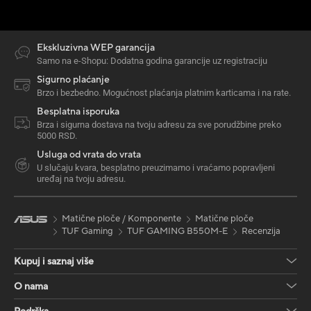
Ekskluzivna WEP garancija
Samo na e-Shopu: Dodatna godina garancije uz registraciju
Sigurno plaćanje
Brzo i bezbedno. Mogućnost plaćanja platnim karticama i na rate.
Besplatna isporuka
Brza i sigurna dostava na tvoju adresu za sve porudžbine preko
5000 RSD.
Usluga od vrata do vrata
U slučaju kvara, besplatno preuzimamo i vraćamo popravljeni
uređaj na tvoju adresu.
Matične ploče / Komponente
Matične ploče
TUF Gaming
TUF GAMING B550M-E
Recenzija
Kupuj i saznaj više
O nama