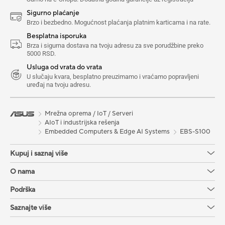
Sigurno plaćanje
Brzo i bezbedno. Mogućnost plaćanja platnim karticama i na rate.
Besplatna isporuka
Brza i sigurna dostava na tvoju adresu za sve porudžbine preko
5000 RSD.
Usluga od vrata do vrata
U slučaju kvara, besplatno preuzimamo i vraćamo popravljeni
uređaj na tvoju adresu.
Mrežna oprema / IoT / Serveri
AIoT i industrijska rešenja
Embedded Computers & Edge AI Systems
EBS-S100
Kupuj i saznaj više
O nama
Podrška
Saznajte više