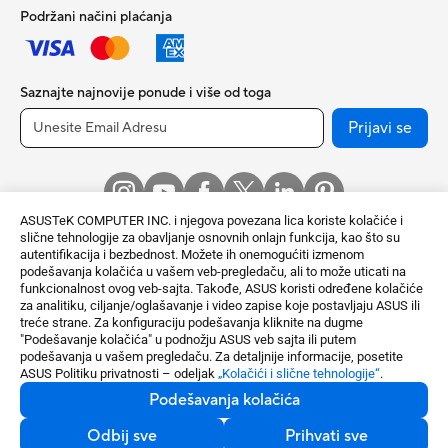
Podržani načini plaćanja
Saznajte najnovije ponude i više od toga
Prijavi se
ASUSTeK COMPUTER INC. i njegova povezana lica koriste kolačiće i
slične tehnologije za obavljanje osnovnih onlajn funkcija, kao što su
autentifikacija i bezbednost. Možete ih onemogućiti izmenom
podešavanja kolačića u vašem veb-pregledaču, ali to može uticati na
funkcionalnost ovog veb-sajta. Takođe, ASUS koristi određene kolačiće
za analitiku, ciljanje/oglašavanje i video zapise koje postavljaju ASUS ili
Serbia / Serbian
treće strane. Za konfiguraciju podešavanja kliknite na dugme
"Podešavanje kolačića" u podnožju ASUS veb sajta ili putem
©ASUSTek Computer Inc. Sva prava zadržana
podešavanja u vašem pregledaču. Za detaljnije informacije, posetite
ASUS Politiku privatnosti – odeljak
„Kolačići i slične tehnologije“
.
Obaveštenje o uslovima korišćenja
Politika privatnosti
Podešavanja kolačića
Postavke Kolačića
Odbij sve
Prihvati sve