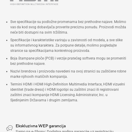
Sve specifikacije su podložne promenama bez prethodne najave. Molimo
vas da kod svog dobavljača proverite preciznu ponudu. Proizvodi možda
neće biti dostupni na svim tržištima.
Specifikacije i karakteristike variraju u zavisnosti od modela, a sve slike
su informativnog karaktera. Za potpune detalje, molimo pogledajte
stranice sa specifikacijama konkretnog proizvoda.
Boja štampane ploče (PCB) i verzije pratećeg softvera mogu se promeniti
bez prethodne najave.
Nazivi brendova i proizvoda navedeni na ovoj stranici su zaštićene robne
marke njihovih matičnih kompanija.
Termini HDMI i HDMI High-Definition Multimedia Interface, HDMI vizuelni
identitet (trade dress) i HDMI logotipi su zaštitni znaci ili registrovani
zaštitni znaci kompanije HDMI Licensing Administrator, Inc. u
Sjedinjenim Državama i drugim zemljama.
Ekskluzivna WEP garancija
Samo na e-Shopu: Dodatna godina garancije uz registraciju