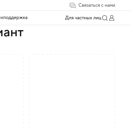
Связаться с нами
ехподдержка
Для частных лиц
иант