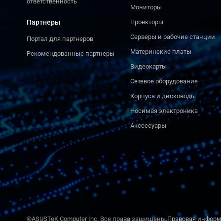
ответственность
Мониторы
Партнеры
Проекторы
Серверы и рабочие станции
Портал для партнеров
Материнские платы
Рекомендованные партнеры
Видеокарты
Сетевое оборудование
Корпуса и дисководы
Носимая электроника
Аксессуары
©ASUSTeK Computer Inc. Все права защищены.
Правовая инфор