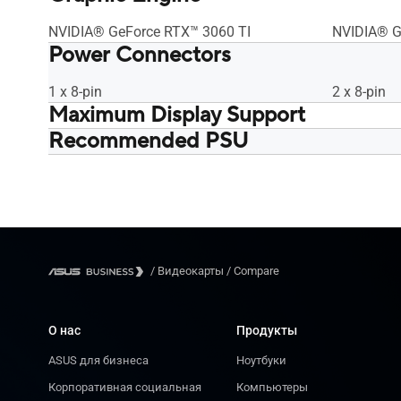
NVIDIA® GeForce RTX™ 3060 TI
NVIDIA® G
Power Connectors
1 x 8-pin
2 x 8-pin
Maximum Display Support
Recommended PSU
4
4
750W
750W
/
Видеокарты
/
Compare
О нас
Продукты
ASUS для бизнеса
Ноутбуки
Корпоративная социальная
Компьютеры