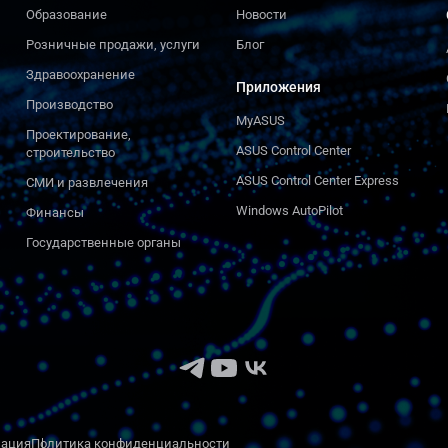
Образование
Новости
Розничные продажи, услуги
Блог
Здравоохранение
Приложения
Производство
MyASUS
Проектирование,
ASUS Control Center
строительство
ASUS Control Center Express
СМИ и развлечения
Windows AutoPilot
Финансы
Государственные органы
мация
Политика конфиденциальности