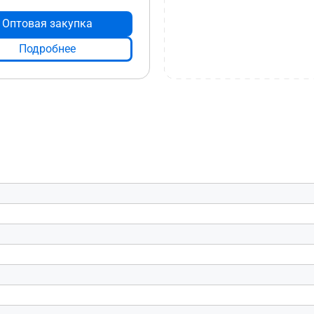
Оптовая закупка
Подробнее
s 4.0
R6
обственный HDMI2.1), Да x 3