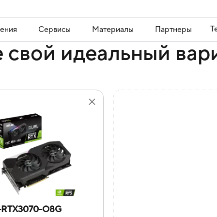
Т
ения
Сервисы
Материалы
Партнеры
 свой идеальный вар
-RTX3070-O8G