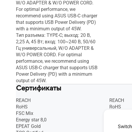
W/O ADAPTER & W/O POWER CORD.
For optimal performance, we
recommend using ASUS USB-C charger
that supports USB Power Delivery (PD)
with a minimum output of 45W.
Тип разъема: TYPE-C; выход: 20 В,
2,25 A, 45 Вт; вход: 100~240 В, 50/60
Гц универсальный, W/O ADAPTER &
W/O POWER CORD. For optimal
performance, we recommend using
ASUS USB-C charger that supports USB
Power Delivery (PD) with a minimum
output of 45W.
Сертификаты
REACH
REACH
RoHS
RoHS
FSC Mix
FSC Mix
Energy star 8,0
Energy star
EPEAT Gold
EPEAT Gol
Switch