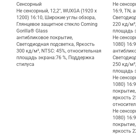
Сенсорный
Не сенсорн
Не сенсорный, 12,2", WUXGA (1920 x
16:9, TN,
1200) 16:10, Широкие углы обзора,
Светодиод
Глянцевое защитное стекло Corning
220 кд/м²
Gorilla® Glass
площадь 
антибликовое покрытие,
Не сенсорн
Светодиодная подсветка, Яркость
1080) 16:
300 кд/м², NTSC: 45%, относительная
антиблико
площадь экрана:76 %, Поддержка
Светодиод
стилуса
250 кд/м²
площадь 
Не сенсорн
1080) 16:
покрытие,
яркость 2
относител
Не сенсорн
1080) 16:
покрытие,
яркость 2