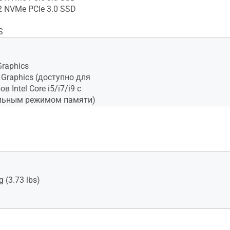
2 NVMe PCIe 3.0 SSD
S
Graphics
 Xᵉ Graphics (доступно для
в Intel Core i5/i7/i9 с
льным режимом памяти)
g (3.73 lbs)