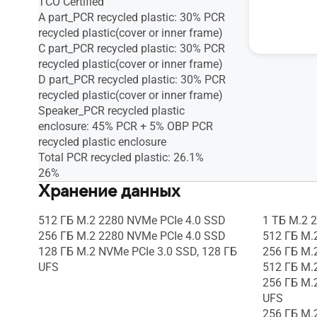
TCO Certified
TCO Certif
A part_PCR recycled plastic: 30% PCR
Total PCR 
recycled plastic(cover or inner frame)
C part_PCR recycled plastic: 30% PCR
recycled plastic(cover or inner frame)
D part_PCR recycled plastic: 30% PCR
recycled plastic(cover or inner frame)
Speaker_PCR recycled plastic
enclosure: 45% PCR + 5% OBP PCR
recycled plastic enclosure
Total PCR recycled plastic: 26.1%
26%
Хранение данных
512 ГБ M.2 2280 NVMe PCIe 4.0 SSD
1 ТБ M.2 
256 ГБ M.2 2280 NVMe PCIe 4.0 SSD
512 ГБ M.
128 ГБ M.2 NVMe PCIe 3.0 SSD, 128 ГБ
256 ГБ M.
UFS
512 ГБ M.
256 ГБ M.
UFS
256 ГБ M.