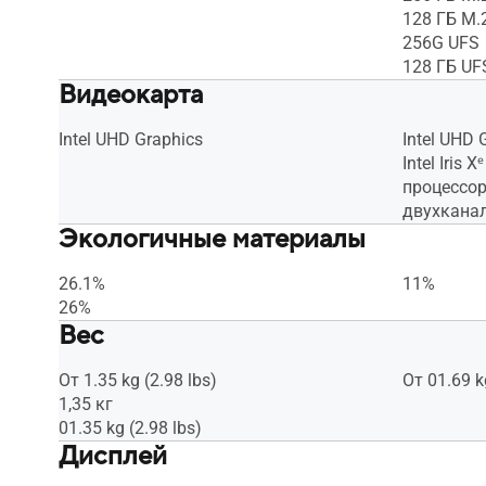
128 ГБ M.
256G UFS
128 ГБ UF
Видеокарта
Intel UHD Graphics
Intel UHD 
Intel Iris
процессоро
двухкана
Экологичные материалы
26.1%
11%
26%
Вес
От 1.35 kg (2.98 lbs)
От 01.69 k
1,35 кг
01.35 kg (2.98 lbs)
Дисплей