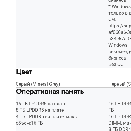
бизнеса
* Window
только в 
См.
https://su
af060a6-3
b34e57a0
Windows 
рекоменду
бизнеса
Без ОС
Цвет
Серый (Mineral Grey)
Черный (St
Оперативная память
16 ГБ LPDDR5 на плате
16 ГБ DDR
8 ГБ LPDDR5 на плате
ГБ
4 ГБ LPDDR5 на плате, макс.
16 ГБ DDR
объем:16 ГБ
DIMM, мак
8 ГБ DDR4