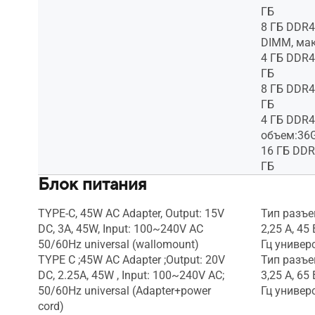
ГБ
8 ГБ DDR4
DIMM, мак
4 ГБ DDR4
ГБ
8 ГБ DDR4
ГБ
4 ГБ DDR4
объем:36
16 ГБ DDR
ГБ
Блок питания
TYPE-C, 45W AC Adapter, Output: 15V
Тип разъем
DC, 3A, 45W, Input: 100~240V AC
2,25 A, 45
50/60Hz universal (wallomount)
Гц униве
TYPE C ;45W AC Adapter ;Output: 20V
Тип разъем
DC, 2.25A, 45W , Input: 100~240V AC;
3,25 A, 65
50/60Hz universal (Adapter+power
Гц униве
cord)