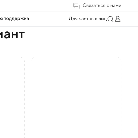
Связаться с нами
ехподдержка
Для частных лиц
иант