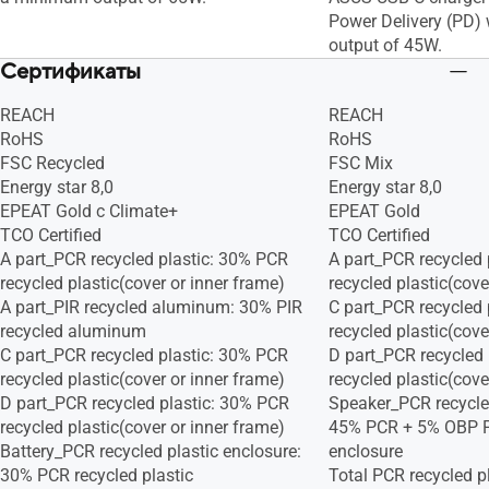
Power Delivery (PD)
output of 45W.
Сертификаты
REACH
REACH
RoHS
RoHS
FSC Recycled
FSC Mix
Energy star 8,0
Energy star 8,0
EPEAT Gold с Climate+
EPEAT Gold
TCO Certified
TCO Certified
A part_PCR recycled plastic: 30% PCR
A part_PCR recycled 
recycled plastic(cover or inner frame)
recycled plastic(cove
A part_PIR recycled aluminum: 30% PIR
C part_PCR recycled 
recycled aluminum
recycled plastic(cove
C part_PCR recycled plastic: 30% PCR
D part_PCR recycled
recycled plastic(cover or inner frame)
recycled plastic(cove
D part_PCR recycled plastic: 30% PCR
Speaker_PCR recycled
recycled plastic(cover or inner frame)
45% PCR + 5% OBP PC
Battery_PCR recycled plastic enclosure:
enclosure
30% PCR recycled plastic
Total PCR recycled p