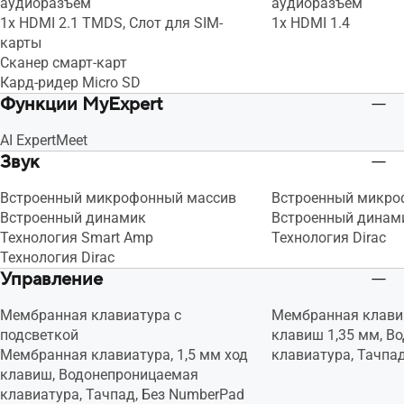
аудиоразъем
аудиоразъем
1x HDMI 2.1 TMDS, Слот для SIM-
1x HDMI 1.4
карты
Сканер смарт-карт
Кард-ридер Micro SD
Функции MyExpert
AI ExpertMeet
Звук
Встроенный микрофонный массив
Встроенный микро
Встроенный динамик
Встроенный динам
Технология Smart Amp
Технология Dirac
Технология Dirac
Управление
Мембранная клавиатура с
Мембранная клавиа
подсветкой
клавиш 1,35 мм, В
Мембранная клавиатура, 1,5 мм ход
клавиатура, Тачпа
клавиш, Водонепроницаемая
клавиатура, Тачпад, Без NumberPad