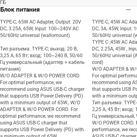
ГБ
Блок питания
TYPE-C, 65W AC Adapter, Output: 20V
TYPE-C, 45W AC Adap
DC, 3.25A, 65W, Input: 100~240V AC
DC, 3A, 45W, Input:
50/60Hz universal (wallomount)
50/60Hz universal (
TYPE C ;45W AC Adap
Тип разъема: TYPE-C; выход: 20 В,
DC, 2.25A, 45W , In
3,25 A, 65 Вт; вход: 100~240 В, 50/60
50/60Hz universal (
Гц универсальный (адаптер + кабель
cord)
питания)
W/O ADAPTER & W/
W/O ADAPTER & W/O POWER CORD.
For optimal perform
For optimal performance, we
recommend using AS
recommend using ASUS USB-C charger
that supports USB P
that supports USB Power Delivery (PD)
with a minimum outp
with a minimum output of 65W., W/O
Тип разъема: TYPE-C
ADAPTER & W/O POWER CORD. For
2,25 A, 45 Вт; вход:
optimal performance, we recommend
Гц универсальный,
using ASUS USB-C charger that
W/O POWER CORD. F
supports USB Power Delivery (PD) with
performance, we re
a minimum output of 65W.
ASUS USB-C charger 