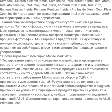
Ultrabook, Celeron, Celeron Inside, Core Inside, Intel, логотип Intel, Intel Atom,
Intel Atom Inside, Intel Core, Intel Inside, логотип Intel Inside, Intel vPro,
Itanium, Itanium Inside, Pentium, Pentium Inside, vPro Inside, Xeon, Xeon Phi и
Xeon Inside – это товарные знаки корпорации Intel и ее подразделений
на территории США и/или других стран.
Технические характеристики продукта могут отличаться в разных
регионах. Точную информацию о них вы можете получить у продавца.
Цвет продуктов на иллюстрациях может несколько отличаться от
реального из-за используемых настроек монитора и искажений в
процессе фотографии. Мы стараемся представлять самую точную и
полную информацию, доступную на момент публикации, однако
оставляем за собой право вносить изменения без предварительного
уведомления.
* Протестировано с помощью Mobile Mark 2014.
* Тестирование зависит от конкретного устройства и проводится в
соответствии с военно-промышленными стандартами и внутренними
стандартами качества ASUS. Некоторые продукты ASUS тестируются в
соответствии со стандартом MIL-STD-810. Это не означает их
соответствие требованиям Министерства обороны США или
пригодность для военных целей. Результаты тестов не являются
показателем или гарантией аналогичной работы устройства в будущем
при таких же условиях. Повреждение продукта при таких условиях, а
также при попытке их воссоздать, не будет покрываться стандартной
гарантией ASUS. Дополнительная гарантия доступна по подписке ASUS
Premium Care.