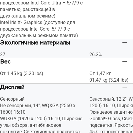
процессором Intel Core Ultra H 5/7/9 с
памятью, работающей в
двухканальном режиме)
Intel Iris Xᵉ Graphics (доступно для
процессоров Intel Core i5/i7/i9 с
двухканальным режимом памяти)
Экологичные материалы
27
26.2%
Вес
От 1.45 kg (3.20 lbs)
От 1,47 кг
01.47 kg (3.24 lbs)
Дисплей
Сенсорный
Сенсорный, 12,2", 
Не сенсорный, 14", WQXGA (2560 x
1200) 16:10, Широк
1600) 16:10
Глянцевое защитное
WUXGA (1920 x 1200) 16:10, Широкие
Gorilla® Glass, Св
углы обзора, антибликовое
подсветка, Яркость
покрытие, Светодиодная подсветка,
45%, относительна