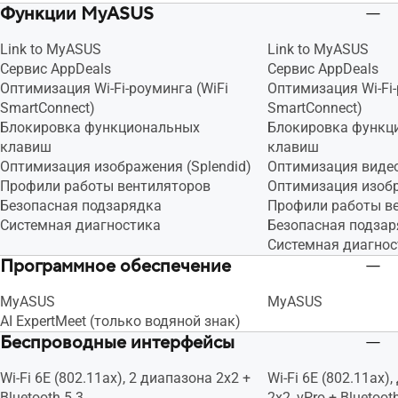
Функции MyASUS
Link to MyASUS
Link to MyASUS
Сервис AppDeals
Сервис AppDeals
Оптимизация Wi-Fi-роуминга (WiFi
Оптимизация Wi-Fi-
SmartConnect)
SmartConnect)
Блокировка функциональных
Блокировка функц
клавиш
клавиш
Оптимизация изображения (Splendid)
Оптимизация видео 
Профили работы вентиляторов
Оптимизация изобр
Безопасная подзарядка
Профили работы в
Системная диагностика
Безопасная подза
Системная диагнос
Программное обеспечение
MyASUS
MyASUS
AI ExpertMeet (только водяной знак)
Беспроводные интерфейсы
Wi-Fi 6E (802.11ax), 2 диапазона 2х2 +
Wi-Fi 6E (802.11ax)
Bluetooth 5.3
2х2, vPro + Bluetoot