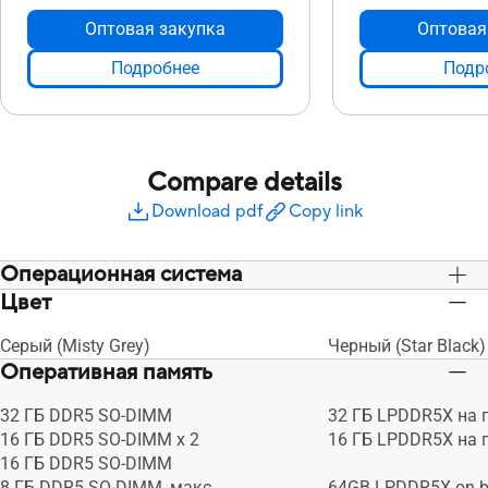
Оптовая закупка
Оптовая
Подробнее
Подр
Compare details
Download pdf
Copy link
Операционная система
Цвет
Windows 11 Pro - ASUS рекомендует
Windows 11 Pro - A
Windows 11 Pro для бизнеса
Windows 11 Pro для
Серый (Misty Grey)
Черный (Star Black)
Windows 11 Домашняя - ASUS
Windows 11 Домаш
Оперативная память
рекомендует Windows 11 Pro для
рекомендует Windo
бизнеса
бизнеса
32 ГБ DDR5 SO-DIMM
32 ГБ LPDDR5X на 
* Windows 11 Домашняя доступна
* Windows 11 Дома
16 ГБ DDR5 SO-DIMM x 2
16 ГБ LPDDR5X на 
только в версии для одного языка.
только в версии дл
16 ГБ DDR5 SO-DIMM
См.
См.
8 ГБ DDR5 SO-DIMM, макс.
64GB LPDDR5X on b