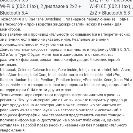
Wi-Fi 6 (802.11ax), 2 диапазона 2х2 +
Wi-Fi 6E (802.11ax)
Bluetooth 5.4
2х2 + Bluetooth 5.3
Технология IPS (In-Plane Switching – планарное переключение) – одна
из технологий производства жидкокристаллических панелей для
мониторов.
Все заявления о производительности основываются на теоретических
значениях, если явно не указано иное. Реальные значения
производительности могут отличаться.
Действительная скорость передачи данных по интерфейсу USB 3.0, 3.1,
3.2 и/или Type-C будет меняться в зависимости от множества
различных факторов, связанных с конфигурацией компьютерной
системы.
Ultrabook, Celeron, Celeron Inside, Core Inside, Intel, логотип Intel, Intel Atom,
Intel Atom Inside, Intel Core, Intel Inside, логотип Intel Inside, Intel vPro,
Itanium, Itanium Inside, Pentium, Pentium Inside, vPro Inside, Xeon, Xeon Phi и
Xeon Inside – это товарные знаки корпорации Intel и ее подразделений
на территории США и/или других стран.
Технические характеристики продукта могут отличаться в разных
регионах. Точную информацию о них вы можете получить у продавца.
Цвет продуктов на иллюстрациях может несколько отличаться от
реального из-за используемых настроек монитора и искажений в
процессе фотографии. Мы стараемся представлять самую точную и
полную информацию, доступную на момент публикации, однако
оставляем за собой право вносить изменения без предварительного
уведомления.