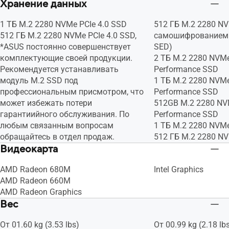
Хранение данных
US MIL-STD 810H стандарт военного
US MIL-STD 810H с
назначения
назначения
1 ТБ M.2 2280 NVMe PCIe 4.0 SSD
512 ГБ M.2 2280 NV
512 ГБ M.2 2280 NVMe PCIe 4.0 SSD,
самошифрованием (
*ASUS постоянно совершенствует
SED)
комплектующие своей продукции.
2 ТБ M.2 2280 NVMe
Рекомендуется устанавливать
Performance SSD
модуль M.2 SSD под
1 ТБ M.2 2280 NVMe
профессиональным присмотром, что
Performance SSD
может избежать потери
512GB M.2 2280 NV
гарантиийного обслуживания. По
Performance SSD
любым связанным вопросам
1 ТБ M.2 2280 NVMe
обращайтесь в отдел продаж.
512 ГБ M.2 2280 NV
Видеокарта
AMD Radeon 680M
Intel Graphics
AMD Radeon 660M
AMD Radeon Graphics
Вес
От 01.60 kg (3.53 lbs)
От 00.99 kg (2.18 lb