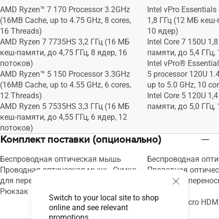
AMD Ryzen™ 7 170 Processor 3.2GHz
Intel vPro Essentials
(16MB Cache, up to 4.75 GHz, 8 cores,
1,8 ГГц (12 МБ кеш-
16 Threads)
10 ядер)
AMD Ryzen 7 7735HS 3,2 ГГц (16 МБ
Intel Core 7 150U 1,
кеш-памяти, до 4,75 ГГц, 8 ядер, 16
памяти, до 5,4 ГГц,
потоков)
Intel vPro® Essentia
AMD Ryzen™ 5 150 Processor 3.3GHz
5 processor 120U 1.
(16MB Cache, up to 4.55 GHz, 6 cores,
up to 5.0 GHz, 10 co
12 Threads)
Intel Core 5 120U 1,
AMD Ryzen 5 7535HS 3,3 ГГц (16 МБ
памяти, до 5,0 ГГц,
кеш-памяти, до 4,55 ГГц, 6 ядер, 12
потоков)
Комплект поставки (опционально)
Беспроводная оптическая мышь
Беспроводная опт
Проводная оптическая мышь, Сумка
Проводная оптичес
для переноски
Сумка для перенос
Рюкзак
Рюкзак
Switch to your local site to shop
Адаптер Micro HDMI 
online and see relevant
Ethernet
promotions.