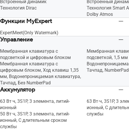
Встроенный динамик
Встроенный динам
Технология Dirac
Технология Smart 
Dolby Atmos
Функции MyExpert
ExpertMeet(Only Watermark)
Управление
Мембранная клавиатура с
Мембранная клави
подсветкой и цифровым блоком
подсветкой, 1,5 мм
Мембранная клавиатура с
Водонепроницаемая
цифровым блоком, Ход клавиш 1,35
Тачпад, NumberPad
мм, Водонепроницаемая клавиатура,
Тачпад, Без NumberPad
Аккумулятор
63 Вт·ч, 3S1P, 3 элемента, литий-
63 Вт·ч, 3S1P, 3 эле
ионный
ионный, С длитель
50 Вт·ч, 3S1P, 3 элемента, литий-
службы
ионный, С длительным сроком
службы