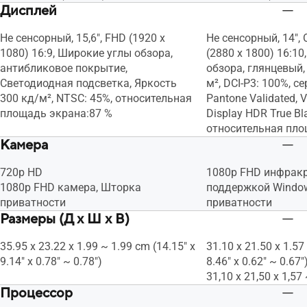
Дисплей
Не сенсорный, 15,6", FHD (1920 x
Не сенсорный, 14",
1080) 16:9, Широкие углы обзора,
(2880 x 1800) 16:1
антибликовое покрытие,
обзора, глянцевый,
Светодиодная подсветка, Яркость
м², DCI-P3: 100%, 
300 кд/м², NTSC: 45%, относительная
Pantone Validated, 
площадь экрана:87 %
Display HDR True Bl
относительная пло
Камера
720p HD
1080p FHD инфракр
1080p FHD камера, Шторка
поддержкой Window
приватности
приватности
Размеры (Д x Ш x В)
35.95 x 23.22 x 1.99 ~ 1.99 cm (14.15" x
31.10 x 21.50 x 1.57
9.14" x 0.78" ~ 0.78")
8.46" x 0.62" ~ 0.67"
31,10 x 21,50 x 1,57
Процессор