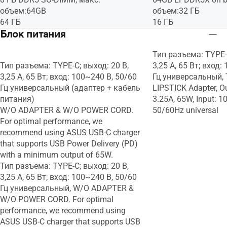
https://support.microsoft.com/article/e
https://support.micr
объем:64GB
объем:32 ГБ
af060a6-3642-4612-6b75-
af060a6-3642-4612-
64 ГБ
16 ГБ
b34e57a08abf
b34e57a08abf
Блок питания
Windows 11 Домашняя - ASUS
Windows 11 Домаш
рекомендует Windows 11 Pro для
рекомендует Windo
Тип разъема: TYPE-C
бизнеса
бизнеса
Тип разъема: TYPE-C; выход: 20 В,
3,25 A, 65 Вт; вход:
Windows 11 Pro Education, Без ОС
Windows 11 Pro Edu
3,25 A, 65 Вт; вход: 100~240 В, 50/60
Гц универсальный, 
Гц универсальный (адаптер + кабель
LIPSTICK Adapter, O
питания)
3.25A, 65W, Input: 
W/O ADAPTER & W/O POWER CORD.
50/60Hz universal
For optimal performance, we
recommend using ASUS USB-C charger
that supports USB Power Delivery (PD)
with a minimum output of 65W.
Тип разъема: TYPE-C; выход: 20 В,
3,25 A, 65 Вт; вход: 100~240 В, 50/60
Гц универсальный, W/O ADAPTER &
W/O POWER CORD. For optimal
performance, we recommend using
ASUS USB-C charger that supports USB