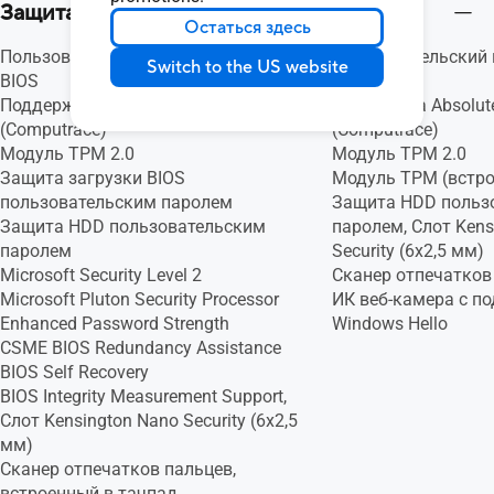
Защита
Остаться здесь
Пользовательский пароль настроек
Пользовательский 
Switch to the US website
BIOS
BIOS
Поддержка Absolute Persistence 2.0
Поддержка Absolute 
(Computrace)
(Computrace)
Модуль TPM 2.0
Модуль TPM 2.0
Защита загрузки BIOS
Модуль TPM (встр
пользовательским паролем
Защита HDD польз
Защита HDD пользовательским
паролем, Слот Kens
паролем
Security (6x2,5 мм)
Microsoft Security Level 2
Сканер отпечатков
Microsoft Pluton Security Processor
ИК веб-камера с п
Enhanced Password Strength
Windows Hello
CSME BIOS Redundancy Assistance
BIOS Self Recovery
BIOS Integrity Measurement Support,
Слот Kensington Nano Security (6x2,5
мм)
Сканер отпечатков пальцев,
встроенный в тачпад