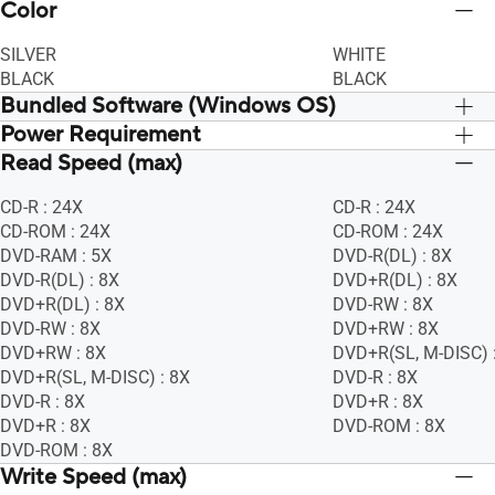
Color
USB 2.0 (Type-A)
USB 2.0 (Type-A)
SILVER
WHITE
BLACK
BLACK
Bundled Software (Windows OS)
Power Requirement
E-Green
E-Green
Nero BackItUp
Nero BackItUp
Read Speed (max)
USB Power +5V ± 5%
USB Power +5V ± 5
CyberLink PowerBackup 2.6
CyberLink PowerBac
CyberLink Power2Go 8
CyberLink Power2Go
CD-R : 24X
CD-R : 24X
CD-ROM : 24X
CD-ROM : 24X
DVD-RAM : 5X
DVD-R(DL) : 8X
DVD-R(DL) : 8X
DVD+R(DL) : 8X
DVD+R(DL) : 8X
DVD-RW : 8X
DVD-RW : 8X
DVD+RW : 8X
DVD+RW : 8X
DVD+R(SL, M-DISC) 
DVD+R(SL, M-DISC) : 8X
DVD-R : 8X
DVD-R : 8X
DVD+R : 8X
DVD+R : 8X
DVD-ROM : 8X
DVD-ROM : 8X
Write Speed (max)