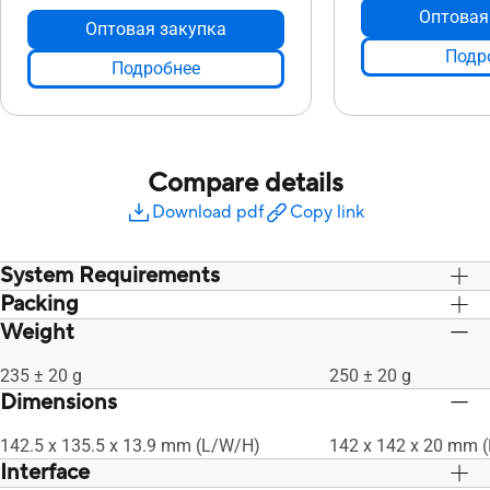
Оптовая
Оптовая закупка
Подр
Подробнее
Compare details
Download pdf
Copy link
System Requirements
Packing
HDD: 10 GB or more
HDD: 10 GB or more
RAM: 512 MB or more is recommended
RAM: 512 MB or mor
Weight
Retail Box
Retail Box
CPU: Intel® Pentium® 4 2.0 GHz or
CPU: Intel® Pentium
AMD Athlon™ 2100+ or higher
AMD Athlon™ 2100+ 
235 ± 20 g
250 ± 20 g
Dimensions
142.5 x 135.5 x 13.9 mm (L/W/H)
142 x 142 x 20 mm 
Interface