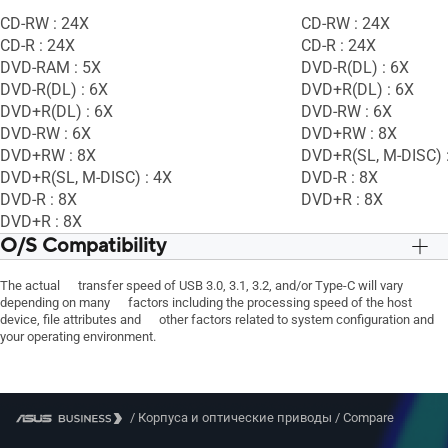
CD-RW : 24X
CD-RW : 24X
CD-R : 24X
CD-R : 24X
DVD-RAM : 5X
DVD-R(DL) : 6X
DVD-R(DL) : 6X
DVD+R(DL) : 6X
DVD+R(DL) : 6X
DVD-RW : 6X
DVD-RW : 6X
DVD+RW : 8X
DVD+RW : 8X
DVD+R(SL, M-DISC) 
DVD+R(SL, M-DISC) : 4X
DVD-R : 8X
DVD-R : 8X
DVD+R : 8X
DVD+R : 8X
O/S Compatibility
Mac OS® X 10.6 and above
Mac OS® X 10.6 and
The actual transfer speed of USB 3.0, 3.1, 3.2, and/or Type-C will vary
Windows® 8 / 8.1
Windows® 8 / 8.1
depending on many factors including the processing speed of the host
Windows® 10
Windows® 10
device, file attributes and other factors related to system configuration and
Windows® 11
Windows® 11
your operating environment.
/
Корпуса и оптические приводы
/
Compare