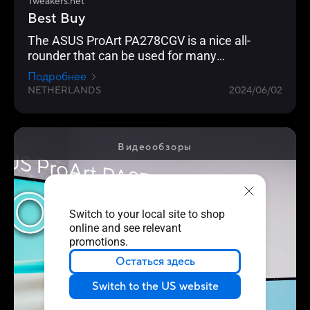
Tweakers.net
Best Buy
The ASUS ProArt PA278CGV is a nice all-
rounder that can be used for many
applications.
Подробнее
NETHERLANDS
2024/06/02
Видеообзоры
Switch to your local site to shop
online and see relevant
promotions.
Остаться здесь
Switch to the US website