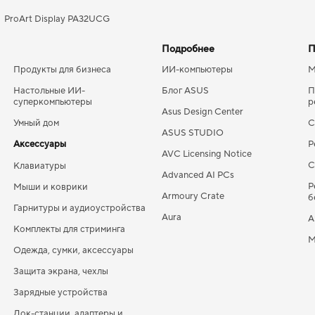
ProArt Display PA32UCG
Подробнее
П
Продукты для бизнеса
ИИ-компьютеры
М
Настольные ИИ-
Блог ASUS
П
суперкомпьютеры
р
Asus Design Center
Умный дом
С
ASUS STUDIO
Аксессуары
Р
AVC Licensing Notice
С
Клавиатуры
Advanced AI PCs
Р
Мыши и коврики
Armoury Crate
б
Гарнитуры и аудиоустройства
Aura
A
Комплекты для стриминга
M
Одежда, сумки, аксессуары
Защита экрана, чехлы
Зарядные устройства
Док-станции, адаптеры и