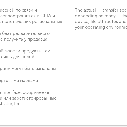
ссией по связи и
The actual transfer speed
аспространяться в США и
depending on many facto
оответствующих региональных
device, file attributes a
your operating environme
ы без предварительного
 получить у продавца.
й модели продукта – см.
 лишь для целей
рамм могут быть изменены
торговыми марками
 Interface, оформление
и или зарегистрированные
ator, Inc.