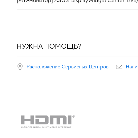
[ЖК-монитор] ASUS DisplayWidget Center: Вве
НУЖНА ПОМОЩЬ?
Расположение Сервисных Центров
Напи