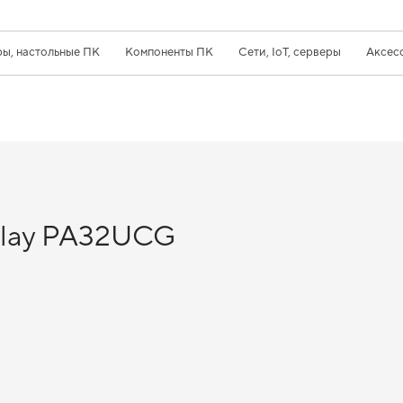
ы, настольные ПК
Компоненты ПК
Сети, IoT, серверы
Аксес
play PA32UCG