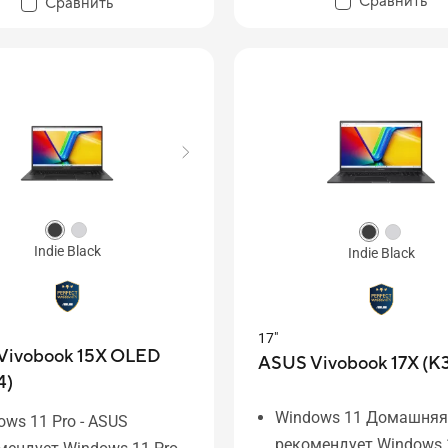
Сравнить
Сравнить
До 1 ТБ SSD-накопите
Система охлаждения 
IceCool
Indie Black
Indie Black
17"
Vivobook 15X OLED
ASUS Vivobook 17X (K
4)
Windows 11 Домашняя
ows 11 Pro - ASUS
рекомендует Windows 