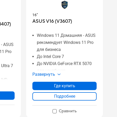
16”
ASUS V16 (V3607)
3407)
Windows 11 Домашняя - ASUS
рекомендует Windows 11 Pro
 - ASUS
для бизнеса
11 Pro
До Intel Core 7
До NVIDIA GeForce RTX 5070
Ultra 7
для ноутбуков
Развернуть
До 32 ГБ памяти DDR5
 UHD
До 1 ТБ SSD
Где купить
16" 144 Гц FHD-дисплей
Подробнее
Увеличенный тачпад
D
Комплект интерфейсов
Сравнить
Сертифицированная