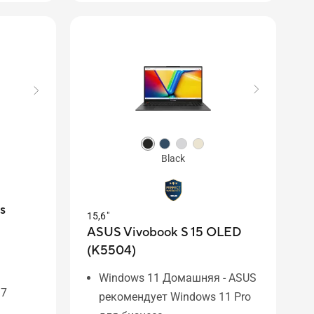
надежность
ные
ера с
Black
s
15,6"
ASUS Vivobook S 15 OLED
(K5504)
Windows 11 Домашняя - ASUS
i7
рекомендует Windows 11 Pro