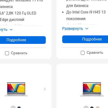
мендует Windows 11 Pro
для бизнеса
бизнеса
До Intel Core i9 H45 13
,6" 2,8K 120 Гц OLED
поколения
Edge дисплей
До 16 ГБ памяти
tel Core i7 13 поколения
Развернуть
нуть
До 1 ТБ SSD-накопите
6 ГБ памяти
180-градусный шарни
 ТБ SSD
Подробнее
Подробнее
Сканер отпечатков па
рывается на 180
(опция)
усов
Сравнить
Сравнить
ASUS Antimicrobial Gua
ер отпечатков пальцев
Сертифицированная
ия)
надежность
ифицированная
жность