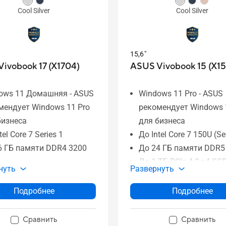
Cool Silver
Cool Silver
15,6"
ivobook 17 (X1704)
ASUS Vivobook 15 (X1
ows 11 Домашняя - ASUS
Windows 11 Pro - ASUS
мендует Windows 11 Pro
рекомендует Windows 
бизнеса
для бизнеса
tel Core 7 Series 1
До Intel Core 7 150U (Se
6 ГБ памяти DDR4 3200
До 24 ГБ памяти DDR5
До 1 ТБ PCIe 4.0 x4 SSD
нуть
Развернуть
 ТБ SSD-накопитель
накопитель
'' FHD тонкорамочный
15,6'' 16:9 FHD IPS
Подробнее
Подробнее
лей
тонкорамочный диспл
Antimicrobial Guard Plus
180-градусный шарни
Сравнить
Сравнить