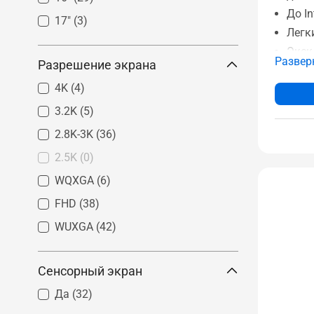
До In
17"
(3)
Легки
Экск
Развер
Разрешение экрана
мене
4K
(4)
инте
Подд
3.2K
(5)
масс
2.8K-3K
(36)
Прош
2.5K
(0)
NIST
WQXGA
(6)
Опти
охла
FHD
(38)
Серт
WUXGA
(42)
наде
Сенсорный экран
Да
(32)