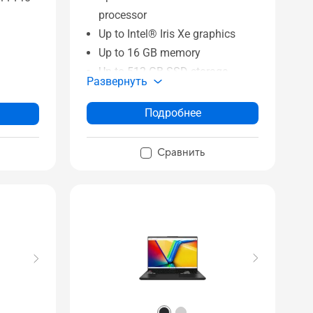
processor
Up to Intel® Iris Xe graphics
Up to 16 GB memory
Up to 512 GB SSD storage
Развернуть
14” WUXGA display
ль
WiFi 6E technology
р
Подробнее
360〫ErgoLift hinge with
льцев
garaged stylus
Сравнить
rd