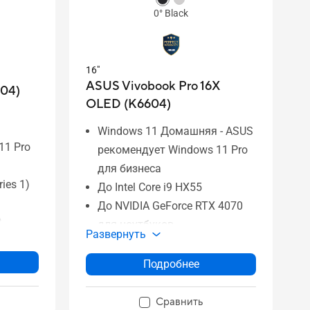
0° Black
16"
ASUS Vivobook Pro 16X
504)
OLED (K6604)
Windows 11 Домашняя - ASUS
11 Pro
рекомендует Windows 11 Pro
для бизнеса
ries 1)
До Intel Core i9 HX55
До NVIDIA GeForce RTX 4070
-
для ноутбуков
Развернуть
До 3,2K 120 Гц OLED-дисплей
До 64 ГБ памяти DDR5
Подробнее
ей
До 2 ТБ SSD
р
Система охлаждения ASUS
Сравнить