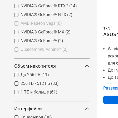
NVIDIA® GeForce® RTX™
(14)
NVIDIA® GeForce® GTX
(2)
AMD Radeon Vega
(0)
17,3”
NVIDIA® GeForce® MX
(2)
ASUS V
NVIDIA® GeForce®
(2)
Wind
Qualcomm® Adreno™
(0)
реко
для 
Объем накопителя
До In
До 256 ГБ
(11)
До 1
256 ГБ - 512 ГБ
(83)
МГц
Развер
До 1
1 ТБ и больше
(61)
17,3
дисп
Интерфейсы
ASUS 
Thunderbolt
(30)