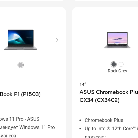
ллектуальная камера с
Большой тачпад и ум
ознаванием лица
жесты
Интеллектуальная кам
распознаванием лица
Rock Grey
14”
ASUS Chromebook Plu
Book P1 (P1503)
CX34 (CX3402)
ows 11 Pro - ASUS
Chromebook Plus
мендует Windows 11 Pro
Up to Intel® 12th Core™ 
бизнеса
processor