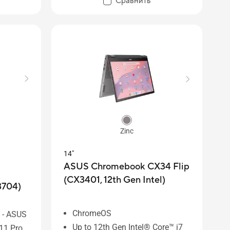
Сравнить
ль
Up to 1 TB SSD storage
ASUS
ASUS IceCool thermal
technology
Military-Grade durability
Zinc
14"
ASUS Chromebook CX34 Flip
(CX3401, 12th Gen Intel)
3704)
ChromeOS
 - ASUS
Up to 12th Gen Intel® Core™ i7
11 Pro