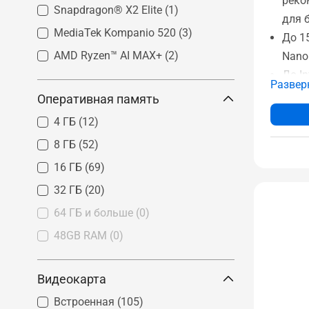
реко
Snapdragon® X2 Elite
(1)
для 
MediaTek Kompanio 520
(3)
До 15
AMD Ryzen™ AI MAX+
(2)
Nano
До In
Развер
До 1
Оперативная память
До 1
4 ГБ
(12)
Раск
8 ГБ
(52)
град
16 ГБ
(69)
Скан
(опц
32 ГБ
(20)
Серт
64 ГБ и больше
(0)
наде
48GB RAM
(0)
Видеокарта
Встроенная
(105)