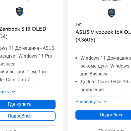
16”
Zenbook S 13 OLED
ASUS Vivobook 16X O
04)
(K3605)
ows 11 Домашняя - ASUS
мендует Windows 11 Pro
Windows 11 Домашняя
бизнеса
рекомендует Windows 
й и легкий: 1 см, 1 кг
для бизнеса
tel Core Ultra 7
До Intel Core i9 H45 13-
ификация Intel Evo
поколения
нуть
т·ч емкий аккумулятор
До NVIDIA GeForce RTX
Развернуть
" 3K OLED HDR дисплей
Где купить
Дисплейный мультипл
2 ГБ памяти
16'' NanoEdge-дисплей 
Подробнее
Подробнее
 ТБ SSD
120 Гц OLED
та Thunderbolt 4 (USB-C)
До 32 ГБ памяти