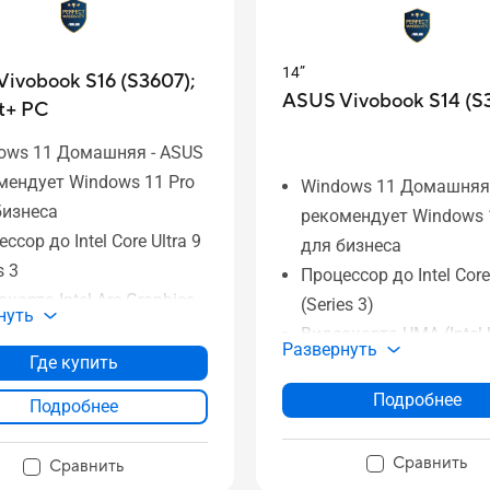
14”
ivobook S16 (S3607);
ASUS Vivobook S14 (S
t+ PC
ows 11 Домашняя - ASUS
мендует Windows 11 Pro
Windows 11 Домашняя
бизнеса
рекомендует Windows 
ссор до Intel Core Ultra 9
для бизнеса
s 3
Процессор до Intel Core 
карта Intel Arc Graphics
(Series 3)
нуть
2 ГБ памяти DDR5
Видеокарта UMA (Intel
Развернуть
ТБ PCIe 4.0 x4 SSD
Где купить
Graphics)
WUXGA/OLED NanoEdge
До 32 ГБ памяти DDR5
Подробнее
Подробнее
лей
До 1 ТБ PCIe 4.0 x4 SS
шой тачпад и умные
14” WUXGA OLED 60 Гц
Сравнить
Сравнить
ы
NanoEdge дисплей