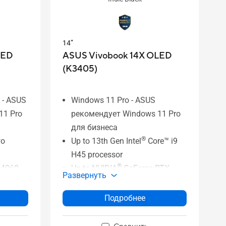
14”
LED
ASUS Vivobook 14X OLED
(K3405)
 - ASUS
Windows 11 Pro - ASUS
11 Pro
рекомендует Windows 11 Pro
для бизнеса
®
го
Up to 13th Gen Intel
Core™ i9
H45 processor
®
 4060
Up to NVIDIA
GeForce RTX
Развернуть
ексор
3050 GPU
до 3,2K
Up to 14'' 2.8K 90 Hz OLED
Подробнее
NanoEdge display
Up to 16 GB memory