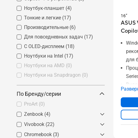
Ноутбук-планшет
(4)
16”
Тонкие и легкие
(17)
ASUS V
Производительные
(6)
Copilo
Для повседневных задач
(17)
Wind
С OLED-дисплеем
(18)
реко
Ноутбуки на Intel
(17)
для 
Ноутбуки на AMD
(0)
Проце
Ноутбуки на Snapdragon
(0)
Serie
Видео
Развер
До 3
По Бренду/серии
До 1 
ProArt
(0)
16” 
Zenbook
(4)
дисп
Vivobook
Zenbook Pro
(22)
(1)
Боль
Zenbook S
(1)
Chromebook
Vivobook Pro
(3)
(5)
жест