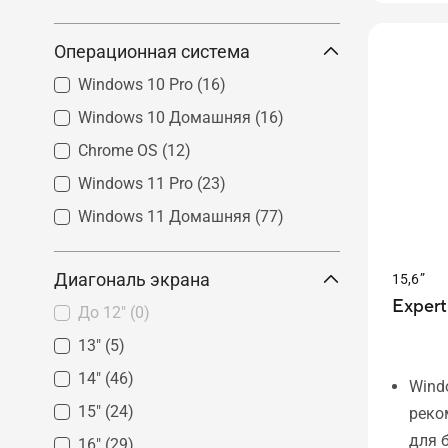
Инте
Zenbook
(1)
Vivobook S
(5)
Chromebook
(1)
расп
Zenbook Duo
(0)
Операционная система
Vivobook
(12)
Chromebook Flip
(1)
Zenbook A
(0)
Vivobook Flip
(0)
Windows 10 Pro
(16)
Vivobook Go
(0)
Windows 10 Домашняя
(16)
Chrome OS
(12)
Windows 11 Pro
(23)
Windows 11 Домашняя
(77)
Диагональ экрана
15,6”
Expert
До 12"
(0)
13"
(5)
14"
(46)
Wind
15"
(24)
реко
для 
16"
(29)