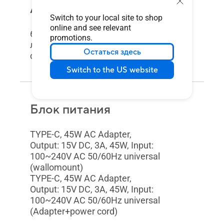
Аккумулятор
Switch to your local site to shop
online and see relevant
63 Вт·ч, 3S1P, 3 элемента,
promotions.
литий-ионный, С длительным
Остаться здесь
сроком службы
Switch to the US website
Блок питания
TYPE-C, 45W AC Adapter,
Output: 15V DC, 3A, 45W, Input:
100~240V AC 50/60Hz universal
(wallomount)
TYPE-C, 45W AC Adapter,
Output: 15V DC, 3A, 45W, Input:
100~240V AC 50/60Hz universal
(Adapter+power cord)