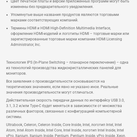
Цвет печатной платы и версии приложенных программ могут быть
изменены без предварительного уведомления.
Упомянутые выше названия продуктов являются торговыми
марками соответствующих компаний.
Термины HDMI и HDMI High-Definition Multimedia Interface,
оформление HDMI-изделий и логотипы HDMI – торговые марки или
зарегистрированные торговые марки компании HDMI Licensing
Administrator, Inc.
Технология IPS (In-Plane Switching – планарное переключение) – одна
из технологий производства жидкокристаллических панелей для
мониторов.
Все заявления о производительности основываются на
теоретических значениях, если явно не указано иное. Реальные
значения производительности могут отличаться.
Действительная скорость передачи данных по интерфейсу USB 3.0,
3.1, 3.2 и/или Type-C будет меняться в зависимости от множества
различных факторов, связанных с конфигурацией компьютерной
системы.
Ultrabook, Celeron, Celeron Inside, Core Inside, Intel, логотип Intel, Intel
Atom, Intel Atom Inside, Intel Core, Intel Inside, логотип Intel Inside, Intel
vPro, Itanium, Itanium Inside, Pentium, Pentium Inside, vPro Inside, Xeon,