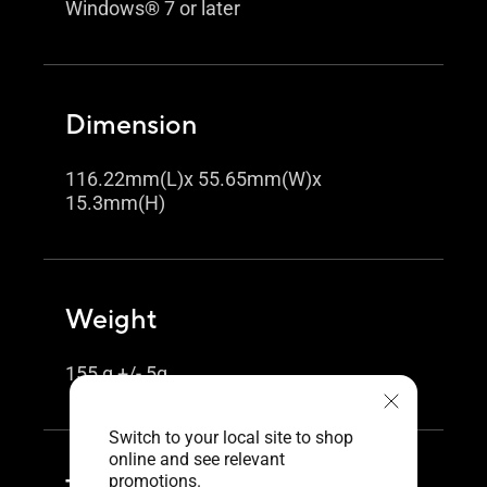
Windows® 7 or later
Dimension
116.22mm(L)x 55.65mm(W)x
15.3mm(H)
Weight
155 g +/- 5g
Switch to your local site to shop
online and see relevant
promotions.