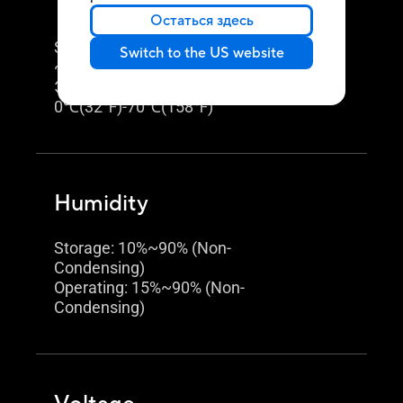
Temperature
Остаться здесь
Storage: -40℃(-40℉)
Switch to the US website
~60℃(140℉)
Эксплуатация:
0℃(32℉)-70℃(158℉)
Humidity
Storage: 10%~90% (Non-
Condensing)
Operating: 15%~90% (Non-
Condensing)