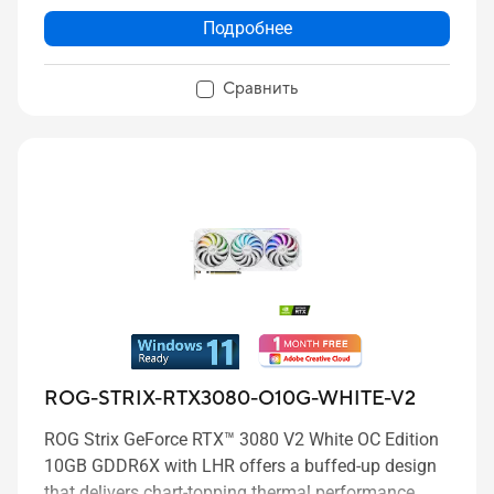
Подробнее
Сравнить
ROG-STRIX-RTX3080-O10G-WHITE-V2
ROG Strix GeForce RTX™ 3080 V2 White OC Edition
10GB GDDR6X with LHR offers a buffed-up design
that delivers chart-topping thermal performance.