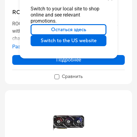
Switch to your local site to shop
ROG-STRIX-RTX3080-10G-V2-GAMING
online and see relevant
promotions.
ROG Strix GeForce RTX™ 3080 V2 10GB GDDR6X
Остаться здесь
with LHR offers a buffed-up design that delivers
chart-topping thermal performance.
Switch to the US website
Развернуть
Подробнее
Сравнить