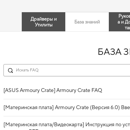
Руко
Драйверы и
База знаний
а и Д
Утилиты
та
БАЗА 
[ASUS Armoury Crate] Armoury Crate FAQ
[Материнская плата] Armoury Crate (Версия 6.0) Вв
[Материнская плата/Видеокарта] Инструкция по ус