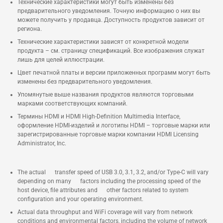
Технические характеристики могут быть изменены без
предварительного уведомления. Точную информацию о них вы
можете получить у продавца. Доступность продуктов зависит от
региона.
Технические характеристики зависят от конкретной модели
продукта – см. страницу спецификаций. Все изображения служат
лишь для целей иллюстрации.
Цвет печатной платы и версии приложенных программ могут быть
изменены без предварительного уведомления.
Упомянутые выше названия продуктов являются торговыми
марками соответствующих компаний.
Термины HDMI и HDMI High-Definition Multimedia Interface,
оформление HDMI-изделий и логотипы HDMI – торговые марки или
зарегистрированные торговые марки компании HDMI Licensing
Administrator, Inc.
The actual transfer speed of USB 3.0, 3.1, 3.2, and/or Type-C will vary
depending on many factors including the processing speed of the
host device, file attributes and other factors related to system
configuration and your operating environment.
Actual data throughput and WiFi coverage will vary from network
conditions and environmental factors, including the volume of network