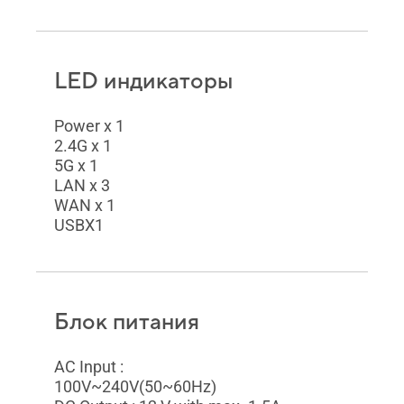
LED индикаторы
Power x 1
2.4G x 1
5G x 1
LAN x 3
WAN x 1
USBX1
Блок питания
AC Input :
100V~240V(50~60Hz)