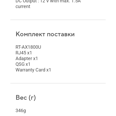
DC Output : 12 V with max. 1.5A
current
Комплект поставки
RT-AX1800U
RJ45 x1
Adapter x1
QSG x1
Warranty Card x1
Вес (г)
346g