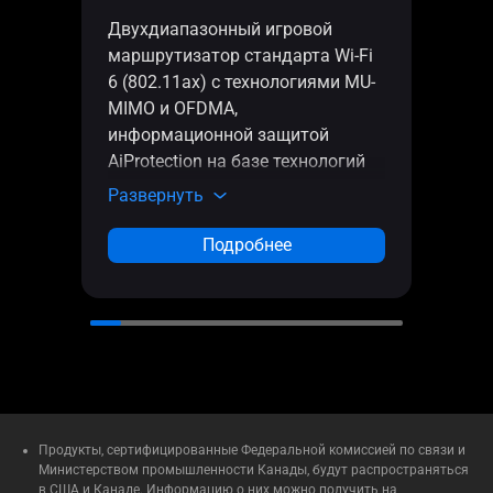
Двухдиапазонный игровой
Трех
маршрутизатор стандарта Wi-Fi
марш
6 (802.11ax) с технологиями MU-
6 (80
MIMO и OFDMA,
инфо
информационной защитой
AiPro
AiProtection на базе технологий
техн
Trend Micro, системой
AiMe
Развернуть
Разв
геймерского ускорения WTFast и
Wtfa
адаптивным управлением
QoS 
Подробнее
трафиком.
Продукты, сертифицированные Федеральной комиссией по связи и
Министерством промышленности Канады, будут распространяться
в США и Канаде. Информацию о них можно получить на