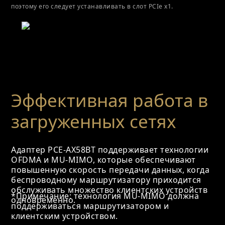
поэтому его следует устанавливать в слот PCIe x1.
Эффективная работа в
загруженных сетях
Адаптер PCE-AX58BT поддерживает технологии
OFDMA и MU-MIMO, которые обеспечивают
повышенную скорость передачи данных, когда
беспроводному маршрутизатору приходится
обслуживать множество клиентских устройств
*Примечание: технология MU-MIMO должна
одновременно.
поддерживаться маршрутизатором и
клиентским устройством.