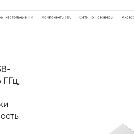
ы, настольные ПК
Компоненты ПК
Сети, IoT, серверы
Аксес
SB-
 ГГц,
ки
мость