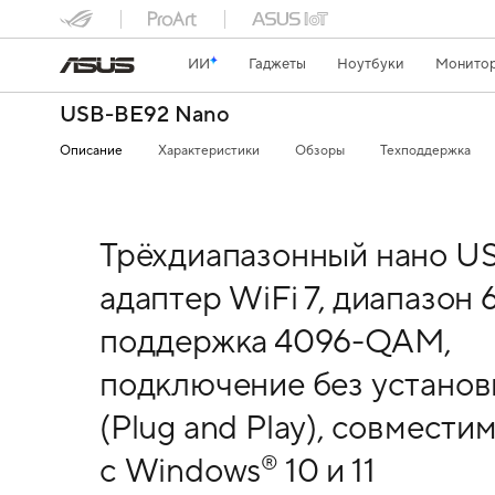
ИИ
Гаджеты
Ноутбуки
Монитор
USB-BE92 Nano
Описание
Характеристики
Обзоры
Техподдержка
Трёхдиапазонный нано U
адаптер WiFi 7, диапазон 6
поддержка 4096-QAM,
подключение без установ
(Plug and Play), совмести
с Windows
10 и 11
®