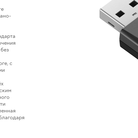
те
нано-
ндарта
ючения
 без
и
ге, с
ми
ёх
еским
ного
ти
ленная
благодаря