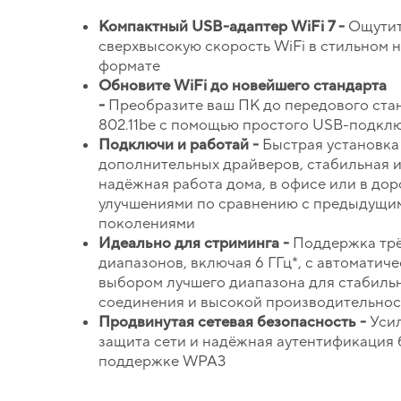
Компактный
USB-адаптер
WiFi
7 -
Ощути
сверхвысокую скорость WiFi в стильном 
формате
Обновите
WiFi
до новейшего стандарта
-
Преобразите ваш ПК до передового ста
802.11be с помощью простого USB-подкл
Подключи и работай -
Быстрая установка
дополнительных драйверов, стабильная 
надёжная работа дома, в офисе или в доро
улучшениями по сравнению с предыдущи
поколениями
Идеально для стриминга -
Поддержка тр
диапазонов, включая 6 ГГц*, с автоматич
выбором лучшего диапазона для стабиль
соединения и высокой производительнос
Продвинутая сетевая безопасность -
Уси
защита сети и надёжная аутентификация 
поддержке WPA3