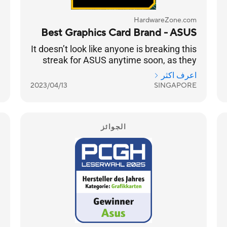
HardwareZone.com
Best Graphics Card Brand - ASUS
It doesn’t look like anyone is breaking this
streak for ASUS anytime soon, as they
are once again your chosen Best
اعرف اكثر
Graphics Card Brand for 2023, 14 years in
2023/04/13
SINGAPORE
a row.
الجوائز