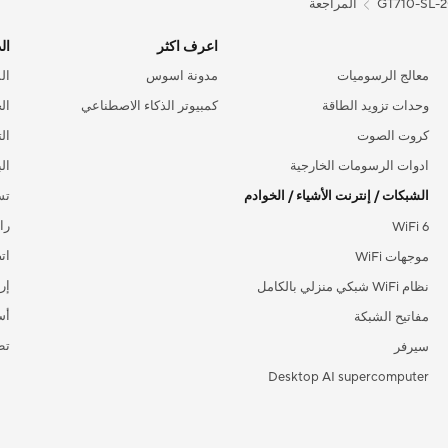
المراجعة
GT710-SL-
اعرف اكثر
ال
معالج الرسوميات
مدونة اسوس
ال
وحدات تزويد الطاقة
كمبيوتر الذكاء الاصطناعي
ال
كروت الصوت
ال
ادوات الرسومات الخارجية
ال
الشبكات / إنترنت الأشياء / الخوادم
تس
را
WiFi 6
ات
موجهات WiFi
إر
نظام WiFi شبكي منزلي بالكامل
أس
مفاتيح الشبكة
ASUS
سيرفر
Desktop AI supercomputer