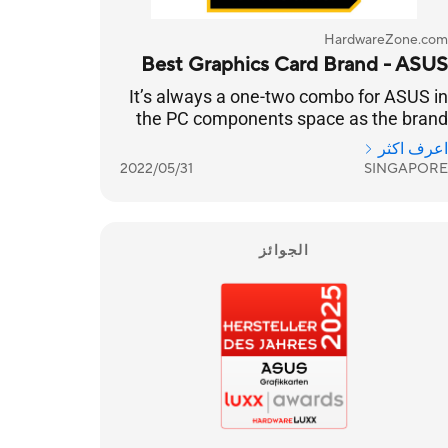
HardwareZone.com
Best Graphics Card Brand - ASUS
It’s always a one-two combo for ASUS in
the PC components space as the brand
has successfully entrenched itself into
اعرف اكثر
the Singaporean psyche. So, it’s really no
2022/05/31
SINGAPORE
surprise that ASUS is once again voted
Best Graphics Card Brand. This is a 13-
year streak, and if they continue pushing
the boundaries of performance that
الجوائز
gamers crave for, they have nothing to
worry about.