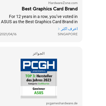
HardwareZone.com
Best Graphics Card Brand
For 12 years in a row, you’ve voted in
ASUS as the Best Graphics Card Brand in
our Readers’ Choice category.
اعرف اكثر
2021/04/16
SINGAPORE
الجوائز
pcgameshardware.de