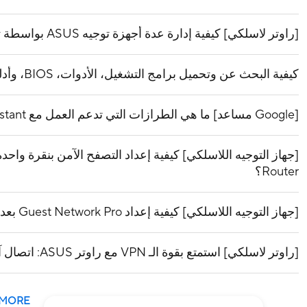
[راوتر لاسلكي] كيفية إدارة عدة أجهزة توجيه ASUS بواسطة تطبيق جهاز التوجيه ASUS؟
كيفية البحث عن وتحميل برامج التشغيل، الأدوات، BIOS، وأدلة المستخدم
[Google مساعد] ما هي الطرازات التي تدعم العمل مع Google Assistant؟
Router؟
[جهاز التوجيه اللاسلكي] كيفية إعداد Guest Network Pro بعد تعديل وظيفة الشبكة اللاسلكية؟
[راوتر لاسلكي] استمتع بقوة الـ VPN مع راوتر ASUS: اتصال آمن، خاص، وسلس
 MORE