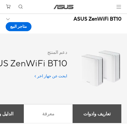
ASUS ZenWiFi BT10
متاجر البيع
دعم المنتج
S ZenWiFi BT10
ابحث عن جهاز اخر
تعاريف وادوات
معرفة
الدليل و