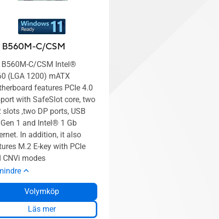
o B560M-C/CSM
 B560M-C/CSM Intel®
60 (LGA 1200) mATX
herboard features PCIe 4.0
port with SafeSlot core, two
 slots ,two DP ports, USB
 Gen 1 and Intel® 1 Gb
ernet. In addition, it also
tures M.2 E-key with PCIe
d CNVi modes
mindre
Volymköp
Läs mer