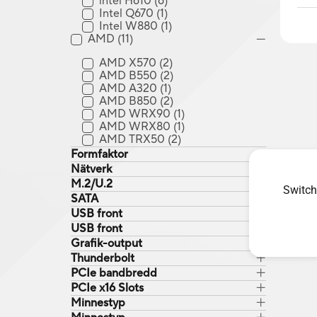
intel H610
(6)
Intel Q670
(1)
Intel W880
(1)
AMD
(11)
AMD X570
(2)
AMD B550
(2)
AMD A320
(1)
AMD B850
(2)
AMD WRX90
(1)
AMD WRX80
(1)
AMD TRX50
(2)
Formfaktor
Nätverk
M.2/U.2
Switch
SATA
USB front
USB front
Grafik-output
Thunderbolt
PCIe bandbredd
PCIe x16 Slots
Minnestyp