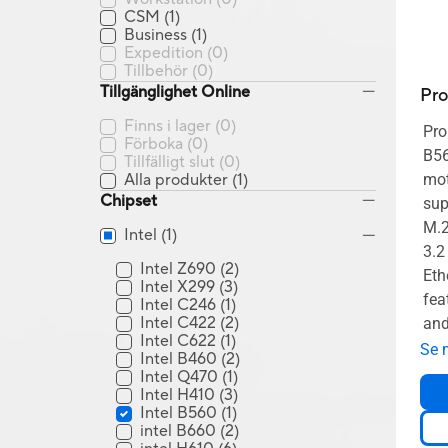
CSM
(1)
Business
(1)
Expedition
(0)
Tillbehör
(0)
Tillgänglighet Online
Pr
Finns i lager
(0)
Pro
Förboka
(0)
B5
Tillfälligt slut
(0)
Alla produkter
(1)
mot
Chipset
sup
M.2
Intel
(1)
3.2
Intel Z690
(2)
Eth
Intel X299
(3)
fea
Intel C246
(1)
Intel C422
(2)
an
Intel C622
(1)
Se 
Intel B460
(2)
Intel Q470
(1)
Intel H410
(3)
Intel B560
(1)
intel B660
(2)