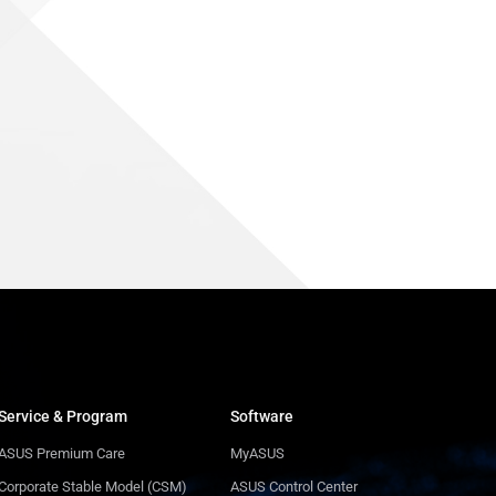
Service & Program
Software
ASUS Premium Care
MyASUS
Corporate Stable Model (CSM)
ASUS Control Center