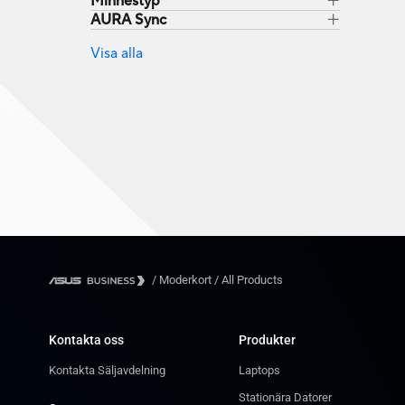
Minnestyp
AURA Sync
Visa alla
/
Moderkort
/
All Products
Kontakta oss
Produkter
Kontakta Säljavdelning
Laptops
Stationära Datorer