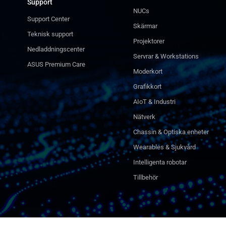
Support
NUCs
Support Center
Skärmar
Teknisk support
Projektorer
Nedladdningscenter
Servrar & Workstations
ASUS Premium Care
Moderkort
Grafikkort
AIoT & Industri
Nätverk
Chassin & Optiska enheter
Wearables & Sjukvård
Intelligenta robotar
Tillbehör