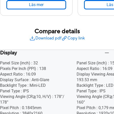
Läs mer
Läs
Compare details
Download pdf
Copy link
Display
Panel Size (inch) : 32
Panel Size (inch) : 1
Pixels Per Inch (PPI) : 138
Aspect Ratio : 16:09
Aspect Ratio : 16:09
Display Viewing Area
Display Surface : Anti-Glare
193.53 mm
Backlight Type : Mini-LED
Backlight Type : LED
Panel Type : IPS
Panel Type : IPS
Viewing Angle (CR≧10, H/V) : 178°/
Viewing Angle (CR≧1
178°
160°
Pixel Pitch : 0.1845mm
Pixel Pitch : 0,179 
Resolution : 3840x2160
Resolution : 1920x1