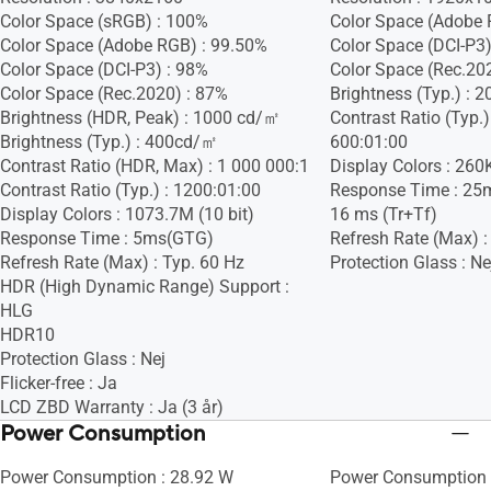
Color Space (sRGB) : 100%
Color Space (Adobe 
Color Space (Adobe RGB) : 99.50%
Color Space (DCI-P3)
Color Space (DCI-P3) : 98%
Color Space (Rec.20
Color Space (Rec.2020) : 87%
Brightness (Typ.) : 
Brightness (HDR, Peak) : 1000 cd/㎡
Contrast Ratio (Typ.)
Brightness (Typ.) : 400cd/㎡
600:01:00
Contrast Ratio (HDR, Max) : 1 000 000:1
Display Colors : 260
Contrast Ratio (Typ.) : 1200:01:00
Response Time : 25
Display Colors : 1073.7M (10 bit)
16 ms (Tr+Tf)
Response Time : 5ms(GTG)
Refresh Rate (Max) :
Refresh Rate (Max) : Typ. 60 Hz
Protection Glass : Ne
HDR (High Dynamic Range) Support :
HLG
HDR10
Protection Glass : Nej
Flicker-free : Ja
LCD ZBD Warranty : Ja (3 år)
Power Consumption
Power Consumption : 28.92 W
Power Consumption 