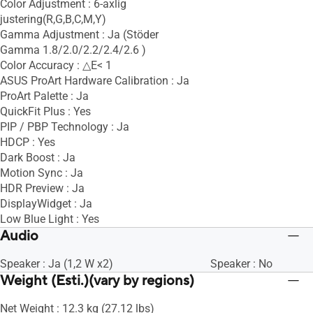
Color Adjustment : 6-axlig
justering(R,G,B,C,M,Y)
Gamma Adjustment : Ja (Stöder
Gamma 1.8/2.0/2.2/2.4/2.6 )
Color Accuracy : △E< 1
ASUS ProArt Hardware Calibration : Ja
ProArt Palette : Ja
QuickFit Plus : Yes
PIP / PBP Technology : Ja
HDCP : Yes
Dark Boost : Ja
Motion Sync : Ja
HDR Preview : Ja
DisplayWidget : Ja
Low Blue Light : Yes
Audio
Speaker : Ja (1,2 W x2)
Speaker : No
Weight (Esti.)(vary by regions)
Net Weight : 12.3 kg (27.12 lbs)