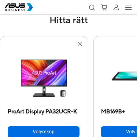
Hitta rätt
ProArt Display PA32UCR-K
MB169B+
Volymköp
Voly