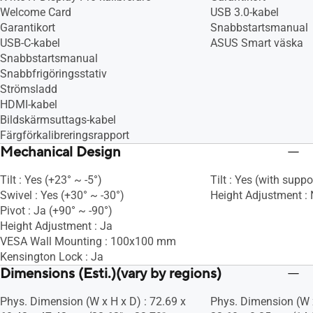
Welcome Card
USB 3.0-kabel
Garantikort
Snabbstartsmanual
USB-C-kabel
ASUS Smart väska
Snabbstartsmanual
Snabbfrigöringsstativ
Strömsladd
HDMI-kabel
Bildskärmsuttags-kabel
Färgförkalibreringsrapport
Mechanical Design
Tilt : Yes (+23° ~ -5°)
Tilt : Yes (with suppo
Swivel : Yes (+30° ~ -30°)
Height Adjustment :
Pivot : Ja (+90° ~ -90°)
Height Adjustment : Ja
VESA Wall Mounting : 100x100 mm
Kensington Lock : Ja
Dimensions (Esti.)(vary by regions)
Phys. Dimension (W x H x D) : 72.69 x
Phys. Dimension (W x