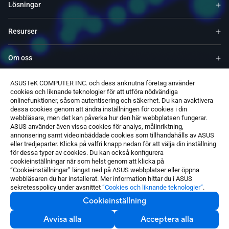
Lösningar
Resurser
Om oss
ASUSTeK COMPUTER INC. och dess anknutna företag använder
Service & Program
cookies och liknande teknologier för att utföra nödvändiga
onlinefunktioner, såsom autentisering och säkerhet. Du kan avaktivera
dessa cookies genom att ändra inställningen för cookies i din
Support
webbläsare, men det kan påverka hur den här webbplatsen fungerar.
ASUS använder även vissa cookies för analys, målinriktning,
annonsering samt videoinbäddade cookies som tillhandahålls av ASUS
Software
eller tredjeparter. Klicka på valfri knapp nedan för att välja din inställning
för dessa typer av cookies. Du kan också konfigurera
cookieinställningar när som helst genom att klicka på
”Cookieinställningar” längst ned på ASUS webbplatser eller öppna
webbläsaren du har installerat. Mer information hittar du i ASUS
sekretesspolicy under avsnittet
”Cookies och liknande teknologier”
.
Cookieinställning
Sweden / Svenska
©ASUSTeK Computer Inc. Med ensamrätt.
Avvisa alla
Acceptera alla
Kontakta oss
Meddelande om användarvillkor
Sekretesspolicy
Cookieinställning