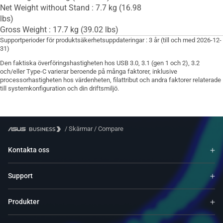
Net Weight without Stand : 7.7 kg (16.98
lbs)
Gross Weight : 17.7 kg (39.02 lbs)
Supportperioder för produktsäkerhetsuppdateringar : 3 år (till och med 2026-12-
31)
Den faktiska överföringshastigheten hos USB 3.0, 3.1 (gen 1 och 2), 3.2
och/eller Type-C varierar beroende på många faktorer, inklusive
processorhastigheten hos värdenheten, filattribut och andra faktorer relaterade
till systemkonfiguration och din driftsmiljö.
/
Skärmar
/
Compare
Kontakta oss
Support
Produkter