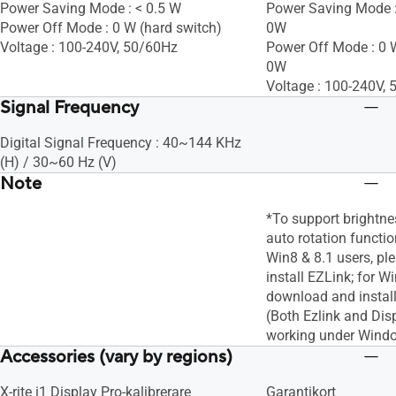
Power Saving Mode : < 0.5 W
Power Saving Mode 
Power Off Mode : 0 W (hard switch)
0W
Voltage : 100-240V, 50/60Hz
Power Off Mode : 0 
0W
Voltage : 100-240V,
Signal Frequency
Digital Signal Frequency : 40~144 KHz
(H) / 30~60 Hz (V)
Note
*To support brightn
auto rotation functi
Win8 & 8.1 users, p
install EZLink; for W
download and instal
(Both Ezlink and Dis
working under Wind
Accessories (vary by regions)
X-rite i1 Display Pro-kalibrerare
Garantikort