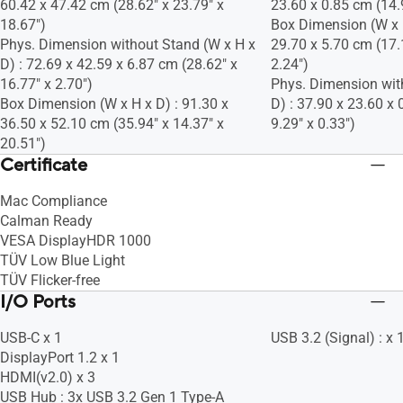
60.42 x 47.42 cm (28.62" x 23.79" x
23.60 x 0.85 cm (14.9
18.67")
Box Dimension (W x H
Phys. Dimension without Stand (W x H x
29.70 x 5.70 cm (17.
D) : 72.69 x 42.59 x 6.87 cm (28.62" x
2.24")
16.77" x 2.70")
Phys. Dimension wit
Box Dimension (W x H x D) : 91.30 x
D) : 37.90 x 23.60 x 
36.50 x 52.10 cm (35.94" x 14.37" x
9.29" x 0.33")
20.51")
Certificate
Mac Compliance
Calman Ready
VESA DisplayHDR 1000
TÜV Low Blue Light
TÜV Flicker-free
I/O Ports
USB-C x 1
USB 3.2 (Signal) : x 
DisplayPort 1.2 x 1
HDMI(v2.0) x 3
USB Hub : 3x USB 3.2 Gen 1 Type-A