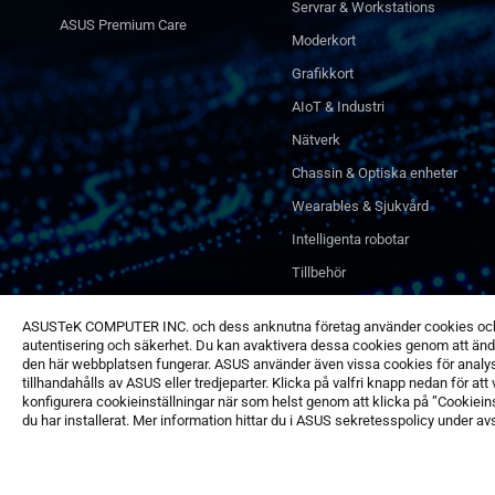
Servrar & Workstations
ASUS Premium Care
Moderkort
Grafikkort
AIoT & Industri
Nätverk
Chassin & Optiska enheter
Wearables & Sjukvård
Intelligenta robotar
Tillbehör
ASUSTeK COMPUTER INC. och dess anknutna företag använder cookies och li
autentisering och säkerhet. Du kan avaktivera dessa cookies genom att ändr
den här webbplatsen fungerar. ASUS använder även vissa cookies för analy
tillhandahålls av ASUS eller tredjeparter. Klicka på valfri knapp nedan för att
konfigurera cookieinställningar när som helst genom att klicka på ”Cookiei
du har installerat. Mer information hittar du i ASUS sekretesspolicy under av
©ASUSTeK Computer Inc. Med ensamrätt.
Meddelande om användarvil