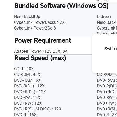
Bundled Software (Windows OS)
Nero BackItUp
E-Green
CyberLink PowerBackup 2.6
Nero BackI
CyberLink Power2Go 8
CyberLink
CyberLink
Power Requirement
Switch
Adapter Power +12V ±3%, 3A
USB-ström
Read Speed (max)
CD-R : 40X
CD-R : 24X
CD-ROM : 40X
CD-ROM : 
DVD-RAM : 5X
DVD-RAM :
DVD-R(DL) : 12X
DVD-R(DL)
DVD+R(DL) : 12X
DVD+R(DL)
DVD-RW : 12X
DVD-RW : 
DVD+RW : 12X
DVD+RW :
DVD+R(SL, M-DISC) : 12X
DVD+R(SL,
DVD-R : 16X
DVD-R : 8X