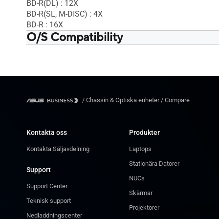
BD-R(DL) : 12X
BD-R(SL, M-DISC) : 4X
BD-R : 16X
O/S Compatibility
Mac OS® X 10.6 och över
Mac OS® X
Windows® 8 / 8.1
Windows® 
Windows® 10
Windows®
Windows® 11
Windows®
/
Chassin & Optiska enheter
/
Compare
Kontakta oss
Produkter
Kontakta Säljavdelning
Laptops
Stationära Datorer
Support
NUCs
Support Center
Skärmar
Teknisk support
Projektorer
Nedladdningscenter