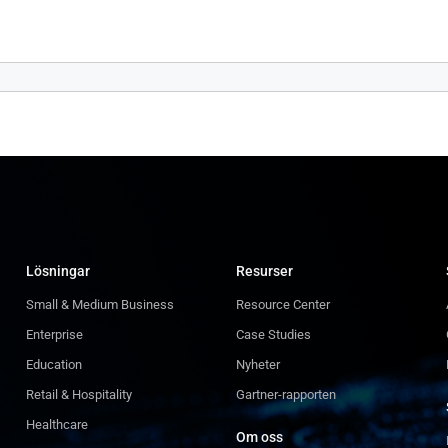
 10.6 och över
8 / 8.1
 10
 11
Lösningar
Resurser
Small & Medium Business
Resource Center
Enterprise
Case Studies
Education
Nyheter
Retail & Hospitality
Gartner-rapporten
Healthcare
Om oss