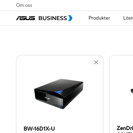
Om oss
Produkter
Lösn
ZenDr
BW-16D1X-U