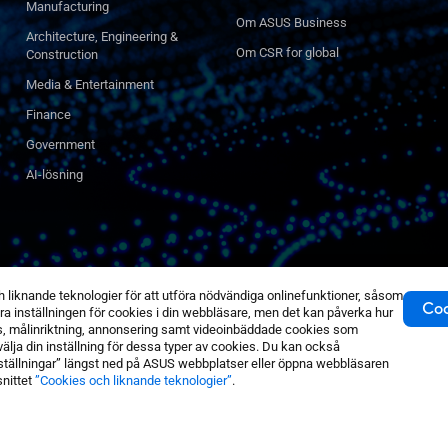
Manufacturing
Om ASUS Business
Architecture, Engineering &
Om CSR for global
Construction
Media & Entertainment
Finance
Government
AI-lösning
knande teknologier för att utföra nödvändiga onlinefunktioner, såsom
Coo
a inställningen för cookies i din webbläsare, men det kan påverka hur
s, målinriktning, annonsering samt videoinbäddade cookies som
 välja din inställning för dessa typer av cookies. Du kan också
nställningar” längst ned på ASUS webbplatser eller öppna webbläsaren
snittet
”Cookies och liknande teknologier”
.
lkor
Sekretesspolicy
Cookieinställning