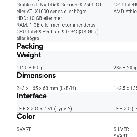
Grafikkort: NVIDIA® GeForce® 7600 GT
CPU: Intel
eller ATI X1600 series eller högre
AMD Athlon
HDD: 10 GB eller mer
RAM: 1 GB eller mer rekommenderas
CPU: Intel® Pentium® D 945(3,4 GHz)
eller högre
Packing
Weight
Retail Box
Retail Box
1120 ± 50 g
235 ± 20 g
Dimensions
243 x 165 x 63 mm (L/B/H)
142,5 x 13
Interface
USB 3.2 Gen 1×1 (Type-A)
USB 2.0 (T
Color
SVART
SILVER
SVART