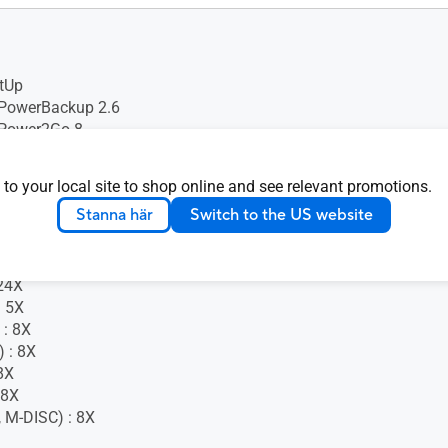
tUp
 PowerBackup 2.6
 Power2Go 8
 to your local site to shop online and see relevant promotions.
 +5 ± 5 %
Stanna här
Switch to the US website
24X
 5X
 : 8X
 : 8X
8X
 8X
 M-DISC) : 8X