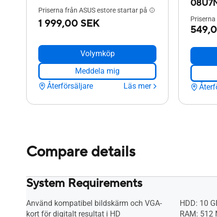
08U7
Priserna från ASUS estore startar på
Priserna
1 999,00 SEK
549,
Volymköp
Meddela mig
Återförsäljare
Läs mer
Återf
Compare details
System Requirements
Använd kompatibel bildskärm och VGA-
HDD: 10 GB
kort för digitalt resultat i HD
RAM: 512 