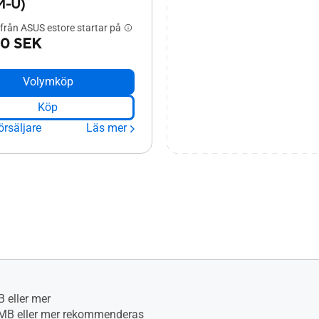
M-U)
 från ASUS estore startar på
00 SEK
Volymköp
Köp
örsäljare
Läs mer
 eller mer
MB eller mer rekommenderas