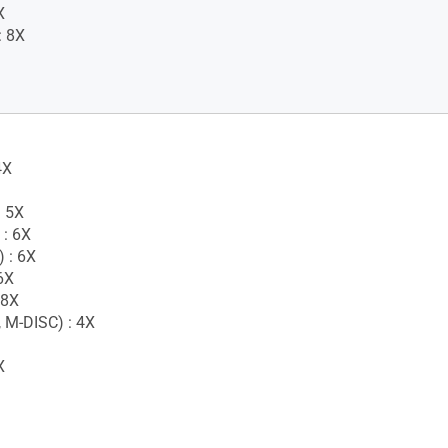
X
 8X
4X
 5X
 : 6X
 : 6X
6X
 8X
 M-DISC) : 4X
X