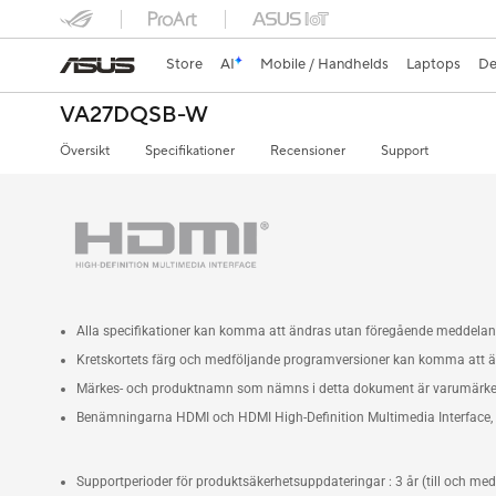
Store
AI
Mobile / Handhelds
Laptops
De
VA27DQSB-W
Översikt
Specifikationer
Recensioner
Support
Alla specifikationer kan komma att ändras utan föregående meddelande
Kretskortets färg och medföljande programversioner kan komma att 
Märkes- och produktnamn som nämns i detta dokument är varumärken s
Benämningarna HDMI och HDMI High-Definition Multimedia Interface, H
Supportperioder för produktsäkerhetsuppdateringar : 3 år (till och me