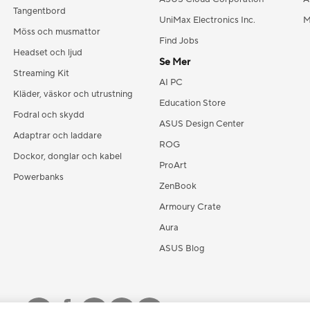
Tangentbord
UniMax Electronics Inc.
M
Möss och musmattor
Find Jobs
Headset och ljud
Se Mer
Streaming Kit
AI PC
Kläder, väskor och utrustning
Education Store
Fodral och skydd
ASUS Design Center
Adaptrar och laddare
ROG
Dockor, donglar och kabel
ProArt
Powerbanks
ZenBook
Armoury Crate
Aura
ASUS Blog