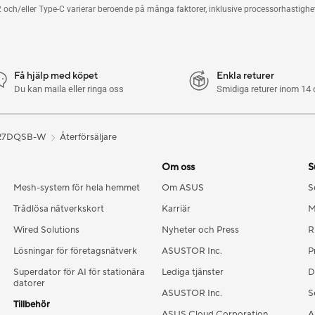
 och/eller Type-C varierar beroende på många faktorer, inklusive processorhastighete
Få hjälp med köpet
Enkla returer
Du kan maila eller ringa oss
Smidiga returer inom 14 
27DQSB-W
Återförsäljare
Om oss
S
Mesh-system för hela hemmet
Om ASUS
S
Trådlösa nätverkskort
Karriär
M
Wired Solutions
Nyheter och Press
R
Lösningar för företagsnätverk
ASUSTOR Inc.
P
Superdator för AI för stationära
Lediga tjänster
D
datorer
ASUSTOR Inc.
S
Tillbehör
ASUS Cloud Corporation
A