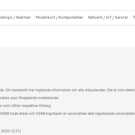
sktops / Skärmar
Moderkort / Komponenter
Nätverk / IoT / Servrar
T
. Din leverantör har ingående information om alla erbjudanden. Det är inte säkert 
ändras utan föregående meddelande.
om tillhör respektive företag.
DMI trade dress och HDMI-logotypen är varumärken eller registrerade varumärken so
d 2026-12-31)