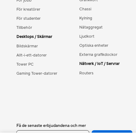
Grafikkort
För jobb
Chassi
För kreatörer
Kylning
För studenter
Nätaggregat
Tillbehör
Ljudkort
Desktops / Skärmar
Optiska enheter
Bildskärmar
Externa grafikdockor
Allt-i-ett-datorer
Nätverk / IoT / Servrar
Tower PC
Routers
Gaming Tower-datorer
Få de senaste erbjudandena och mer