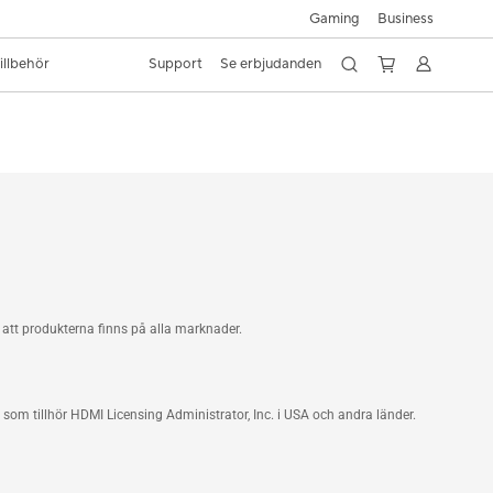
Gaming
Business
illbehör
Support
Se erbjudanden
att produkterna finns på alla marknader.
m tillhör HDMI Licensing Administrator, Inc. i USA och andra länder.