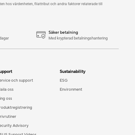
n hos värdenheten, filattribut och andra faktorer relaterade till
Säker betalning
dagar
Med krypterad betalningshantering
upport
Sustainability
ervice och support
ESG
aila oss
Environment
ing oss
roduktregistrering
rivrutiner
ecurity Advisory
SUS Support Videos