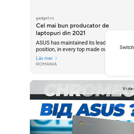
gadget.ro
Cel mai bun producator de
laptopuri din 2021
ASUS has maintained its leading
Switch
position, in every top made over the
years it has reached the highest position
Läs mer
of the podium
ROMANIA
2021/12/22
Vide