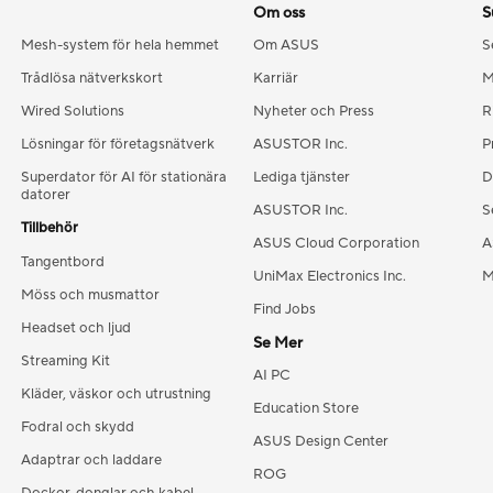
Om oss
S
Mesh-system för hela hemmet
Om ASUS
S
Trådlösa nätverkskort
Karriär
M
Wired Solutions
Nyheter och Press
R
Lösningar för företagsnätverk
ASUSTOR Inc.
P
Superdator för AI för stationära
Lediga tjänster
D
datorer
ASUSTOR Inc.
S
Tillbehör
ASUS Cloud Corporation
A
Tangentbord
UniMax Electronics Inc.
M
Möss och musmattor
Find Jobs
Headset och ljud
Se Mer
Streaming Kit
AI PC
Kläder, väskor och utrustning
Education Store
Fodral och skydd
ASUS Design Center
Adaptrar och laddare
ROG