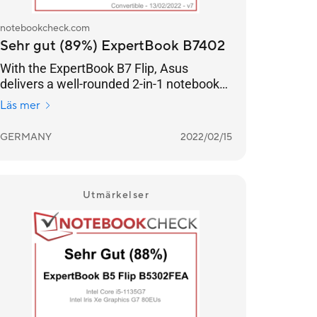
notebookcheck.com
Sehr gut (89%) ExpertBook B7402
With the ExpertBook B7 Flip, Asus
delivers a well-rounded 2-in-1 notebook
from the premium business segment.
Läs mer
GERMANY
2022/02/15
Utmärkelser