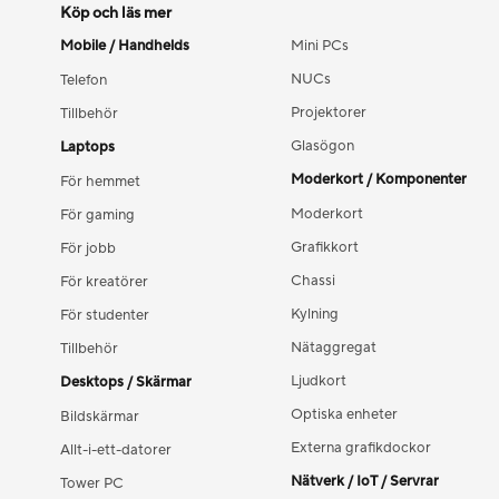
Köp och läs mer
Mobile / Handhelds
Mini PCs
NUCs
Telefon
Projektorer
Tillbehör
Glasögon
Laptops
Moderkort / Komponenter
För hemmet
Moderkort
För gaming
Grafikkort
För jobb
Chassi
För kreatörer
Kylning
För studenter
Nätaggregat
Tillbehör
Ljudkort
Desktops / Skärmar
Optiska enheter
Bildskärmar
Externa grafikdockor
Allt-i-ett-datorer
Nätverk / IoT / Servrar
Tower PC