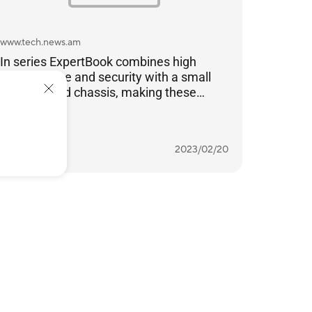
www.tech.news.am
In series ExpertBook combines high
performance and security with a small
footprint and chassis, making these
notebooks a bright choice for business
Läs mer
representatives.
ARMENIA
2023/02/20