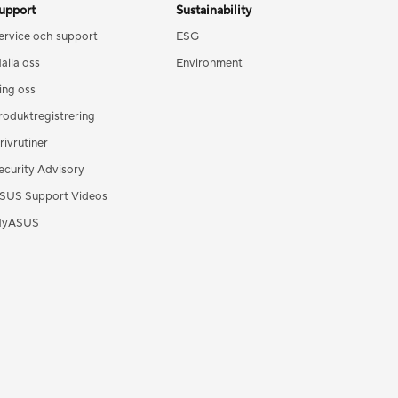
upport
Sustainability
ervice och support
ESG
aila oss
Environment
ing oss
roduktregistrering
rivrutiner
ecurity Advisory
SUS Support Videos
yASUS