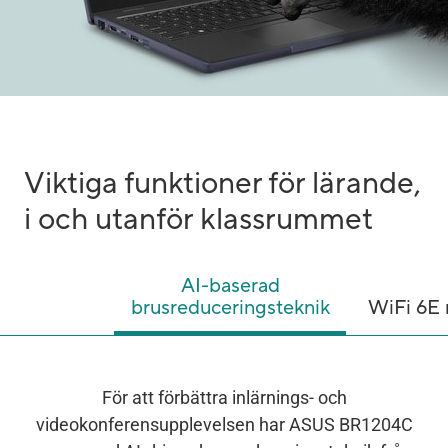
​​Viktiga funktioner för lärande,
i och utanför klassrummet
AI-baserad
brusreduceringsteknik
WiFi 6E
För att förbättra inlärnings- och
videokonferensupplevelsen har ASUS BR1204C