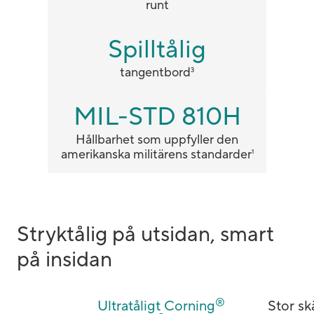
runt
Spilltålig
tangentbord
3
MIL-STD 810H
Hållbarhet som uppfyller den
amerikanska militärens standarder
1
Stryktålig på utsidan, smart
på insidan
®
Ultratåligt Corning
​​​Stor 