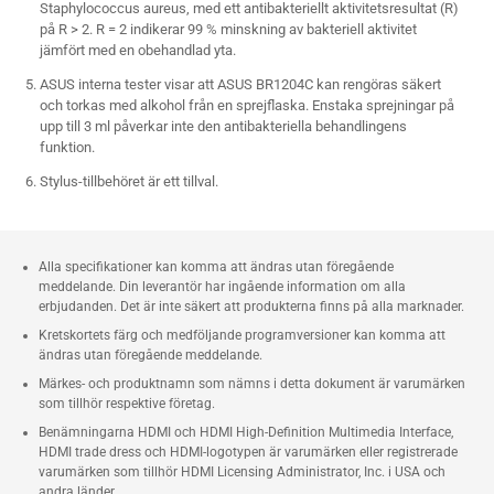
Staphylococcus aureus, med ett antibakteriellt aktivitetsresultat (R)
på R > 2. R = 2 indikerar 99 % minskning av bakteriell aktivitet
jämfört med en obehandlad yta.
ASUS interna tester visar att ASUS BR1204C kan rengöras säkert
och torkas med alkohol från en sprejflaska. Enstaka sprejningar på
upp till 3 ml påverkar inte den antibakteriella behandlingens
funktion.
Stylus-tillbehöret är ett tillval.
Alla specifikationer kan komma att ändras utan föregående
meddelande. Din leverantör har ingående information om alla
erbjudanden. Det är inte säkert att produkterna finns på alla marknader.
Kretskortets färg och medföljande programversioner kan komma att
ändras utan föregående meddelande.
Märkes- och produktnamn som nämns i detta dokument är varumärken
som tillhör respektive företag.
Benämningarna HDMI och HDMI High-Definition Multimedia Interface,
HDMI trade dress och HDMI-logotypen är varumärken eller registrerade
varumärken som tillhör HDMI Licensing Administrator, Inc. i USA och
andra länder.