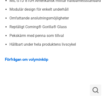
MIL-STD 810H Amerikansk militär hållbarhetsstandard
Modulär design för enkelt underhåll
Omfattande anslutningsmöjligheter
Reptåligt Corning® Gorilla® Glass
Pekskärm med penna som tillval
Hållbart under hela produktens livscykel
Förfrågan om volyminköp