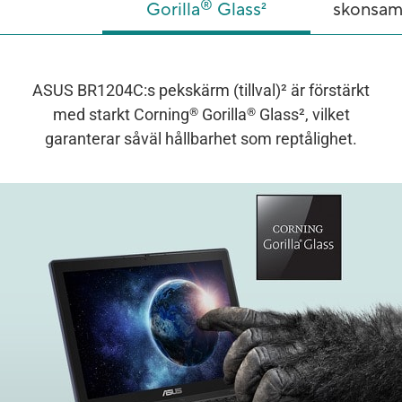
®
Gorilla
Glass
2
skonsam
ASUS BR1204C:s pekskärm (tillval)
2
är förstärkt
®
®
med starkt Corning
Gorilla
Glass
2
, vilket
garanterar såväl hållbarhet som reptålighet.