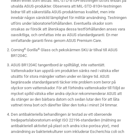
vilken enhet som testas. MIL-STD-810H-testningen utförs enbart på
utvalda ASUS-produkter. Observera att MIL-STD-810H-testningen
bidrar till att säkerställa ASUS-produkternas kvalitet, men inte
innebär någon särskild lämplighet för militär användning. Testningen
utförs under laboratorieförhållanden. Eventuella skador som
orsakas av försök att återskapa dessa testförhållanden anses vara
oavsiktliga, och omfattas inte av ASUS standardgaranti. En mer
omfattande garanti finns genom ASUS Premium Care.
Corning
Gorilla
Glass och pekskärmen SKU är tillval till ASUS
®
®
BR1204C.
ASUS BR1204C tangentbord är spilltåligt, inte vattentätt.
Vattenskador kan uppstå om produkten sänks ned i vätska eller
utsätts för stora mängder vatten under en längre tid. ASUS
begränsade standardgaranti täcker inte problem som beror på
olyckor som vattenskador. För att förhindra vattenskador till följd av
mycket spilld vätska eller andra olyckor rekommenderar ASUS att
du stänger av den bärbara datorn och sedan lutar den för att låta
vattnet rinna bort och därefter låter den torka i minst 24 timmar.
Den antibakteriella behandlingen är testad av ett oberoende
tredjepartslaboratorium enligt ISO 22196-standarden (mätning av
antibakteriell aktivitet på plast och andra icke-porösa ytor), med
användning av bakteriekulturer som inkluderar Escherichia coli och