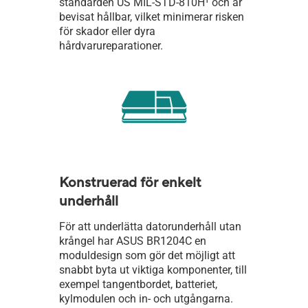
standarden US MIL-STD-810H
1
och är
bevisat hållbar, vilket minimerar risken
för skador eller dyra
hårdvarureparationer.
​Konstruerad för enkelt
underhåll
​För att underlätta datorunderhåll utan
krångel har ASUS BR1204C en
moduldesign som gör det möjligt att
snabbt byta ut viktiga komponenter, till
exempel tangentbordet, batteriet,
kylmodulen och in- och utgångarna.