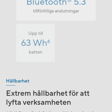
Bluetooth
5.3
®
tillförlitliga anslutningar
Upp till
63 Wh
6
2
batteri
lättviktig
Hållbarhet
Extrem hållbarhet för att
lyfta verksamheten