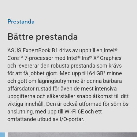
Prestanda
Bättre prestanda
®
ASUS ExpertBook B1 drivs av upp till en Intel
e
™
®
®
Core
7-processor med Intel
Iris
X
Graphics
och levererar den robusta prestanda som krävs
för att få jobbet gjort. Med upp till 64 GB
3
minne
och gott om lagringsutrymme är denna bärbara
affärsdator rustad för även de mest intensiva
uppgifterna och säkerställer snabb åtkomst till ditt
viktiga innehåll. Den är också utformad för sömlös
anslutning, med upp till Wi-Fi 6E och ett
omfattande utbud av I/O-portar.