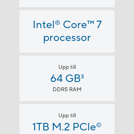
Intel
Core
™
7
®
processor
Upp till
64 GB
3
DDR5 RAM
Upp till
1TB M.2 PCle
©