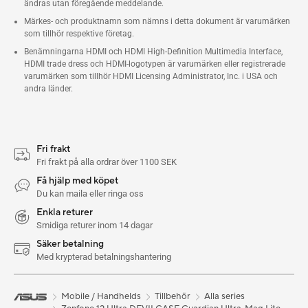
ändras utan föregående meddelande.
Märkes- och produktnamn som nämns i detta dokument är varumärken
som tillhör respektive företag.
Benämningarna HDMI och HDMI High-Definition Multimedia Interface,
HDMI trade dress och HDMI-logotypen är varumärken eller registrerade
varumärken som tillhör HDMI Licensing Administrator, Inc. i USA och
andra länder.
Fri frakt
Fri frakt på alla ordrar över 1100 SEK
Få hjälp med köpet
Du kan maila eller ringa oss
Enkla returer
Smidiga returer inom 14 dagar
Säker betalning
Med krypterad betalningshantering
Mobile / Handhelds
Tillbehör
Alla series