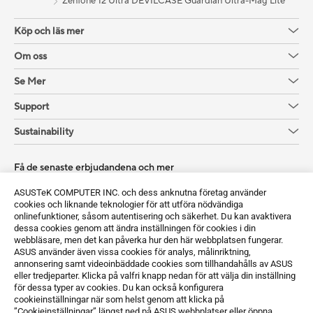
Zenfone 12 Ultra DEVILCASE Guardian Ultra-Mag Lite
Köp och läs mer
Om oss
Se Mer
Support
Sustainability
Få de senaste erbjudandena och mer
Registrera dig
ASUSTeK COMPUTER INC. och dess anknutna företag använder
cookies och liknande teknologier för att utföra nödvändiga
onlinefunktioner, såsom autentisering och säkerhet. Du kan avaktivera
dessa cookies genom att ändra inställningen för cookies i din
webbläsare, men det kan påverka hur den här webbplatsen fungerar.
ASUS använder även vissa cookies för analys, målinriktning,
annonsering samt videoinbäddade cookies som tillhandahålls av ASUS
eller tredjeparter. Klicka på valfri knapp nedan för att välja din inställning
för dessa typer av cookies. Du kan också konfigurera
Sweden / Svenska
cookieinställningar när som helst genom att klicka på
”Cookieinställningar” längst ned på ASUS webbplatser eller öppna