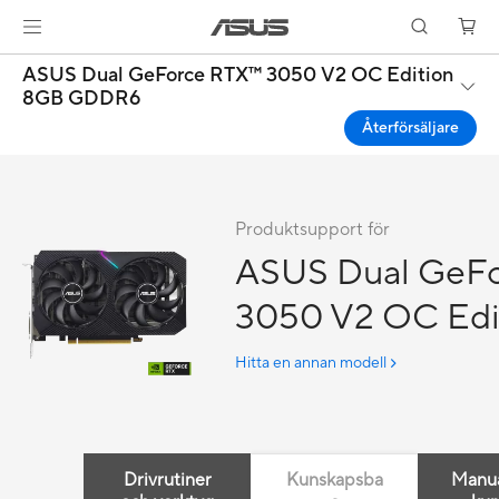
ASUS Dual GeForce RTX™ 3050 V2 OC Edition
8GB GDDR6
Återförsäljare
Produktsupport för
ASUS Dual GeF
3050 V2 OC Edi
GDDR6
Hitta en annan modell
Drivrutiner
Kunskapsba
Manua