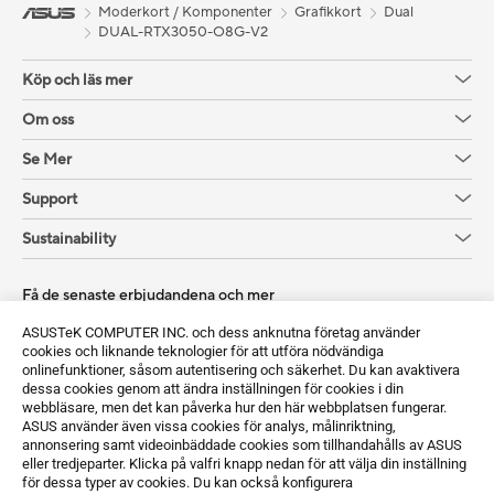
Moderkort / Komponenter
Grafikkort
Dual
DUAL-RTX3050-O8G-V2
Köp och läs mer
Om oss
Se Mer
Support
Sustainability
Få de senaste erbjudandena och mer
Registrera dig
ASUSTeK COMPUTER INC. och dess anknutna företag använder
cookies och liknande teknologier för att utföra nödvändiga
onlinefunktioner, såsom autentisering och säkerhet. Du kan avaktivera
dessa cookies genom att ändra inställningen för cookies i din
webbläsare, men det kan påverka hur den här webbplatsen fungerar.
ASUS använder även vissa cookies för analys, målinriktning,
annonsering samt videoinbäddade cookies som tillhandahålls av ASUS
eller tredjeparter. Klicka på valfri knapp nedan för att välja din inställning
för dessa typer av cookies. Du kan också konfigurera