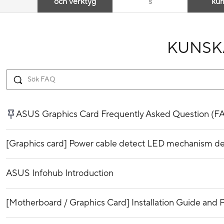
och verktyg
s
ku
KUNSK
ASUS Graphics Card Frequently Asked Question (F
[Graphics card] Power cable detect LED mechanism de
ASUS Infohub Introduction
[Motherboard / Graphics Card] Installation Guide and P