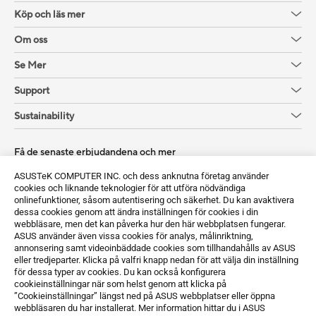
Köp och läs mer
Om oss
Se Mer
Support
Sustainability
Få de senaste erbjudandena och mer
Registrera dig
ASUSTeK COMPUTER INC. och dess anknutna företag använder
cookies och liknande teknologier för att utföra nödvändiga
onlinefunktioner, såsom autentisering och säkerhet. Du kan avaktivera
dessa cookies genom att ändra inställningen för cookies i din
webbläsare, men det kan påverka hur den här webbplatsen fungerar.
ASUS använder även vissa cookies för analys, målinriktning,
annonsering samt videoinbäddade cookies som tillhandahålls av ASUS
eller tredjeparter. Klicka på valfri knapp nedan för att välja din inställning
för dessa typer av cookies. Du kan också konfigurera
Sweden / Svenska
cookieinställningar när som helst genom att klicka på
”Cookieinställningar” längst ned på ASUS webbplatser eller öppna
©ASUSTeK Computer Inc. Med ensamrätt.
webbläsaren du har installerat. Mer information hittar du i ASUS