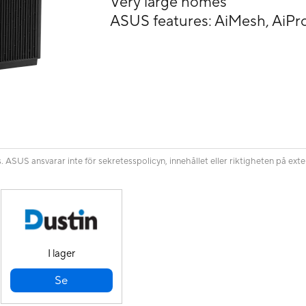
Very large homes
ASUS features: AiMesh, AiPr
ASUS ansvarar inte för sekretesspolicyn, innehållet eller riktigheten på ext
I lager
Se