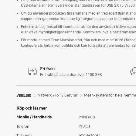
På grund av olika strömförsörjningskrav för USB-externa hårddiskar 
USB-externa enheten överskrider standardkraven för USB 2.0 (5 V/50
Om du använder produkten tillsammans med en tredjepartstjänst är du a
support eller garanterar kontinuerlig integrationssupport för produkter
Enheten är begränsad till inomhusbruk när den används i frekvensband
eller kräva myndighetsgodkännande. Kontrollera lokala bestämmelse
För modeller med Time Machine-stöd, från och med macOS 26 (Tahoe), 
konfigurerats förblir kompatibla och kan fortsätta att användas för sä
Fri frakt
Fri frakt på alla ordrar över 1100 SEK
Nätverk / IoT / Servrar
Mesh-system för hela hemm
Köp och läs mer
Mobile / Handhelds
Mini PCs
NUCs
Telefon
Projektorer
Tillbehör