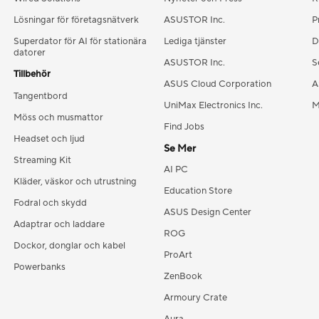
Lösningar för företagsnätverk
ASUSTOR Inc.
P
Superdator för AI för stationära
Lediga tjänster
D
datorer
ASUSTOR Inc.
S
Tillbehör
ASUS Cloud Corporation
A
Tangentbord
UniMax Electronics Inc.
M
Möss och musmattor
Find Jobs
Headset och ljud
Se Mer
Streaming Kit
AI PC
Kläder, väskor och utrustning
Education Store
Fodral och skydd
ASUS Design Center
Adaptrar och laddare
ROG
Dockor, donglar och kabel
ProArt
Powerbanks
ZenBook
Armoury Crate