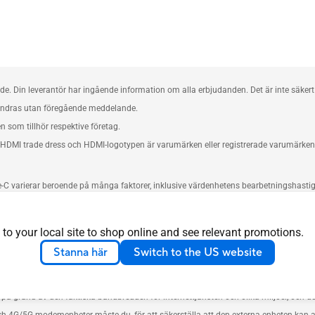
. Din leverantör har ingående information om alla erbjudanden. Det är inte säkert 
ändras utan föregående meddelande.
om tillhör respektive företag.
DMI trade dress och HDMI-logotypen är varumärken eller registrerade varumärken so
e-C varierar beroende på många faktorer, inklusive värdenhetens bearbetningshastighe
nde på nätverksförhållanden och miljöfaktorer, inklusive nätverkstrafikens volym
 to your local site to shop online and see relevant promotions.
02.11ac-specifikationer. Den faktiska prestandan kan påverkas av faktorer som nät
Stanna här
Switch to the US website
tat.
e tillgängligt i AiMesh-läge.
på grund av den faktiska bandbredden för internettjänsten och olika miljöer, och de