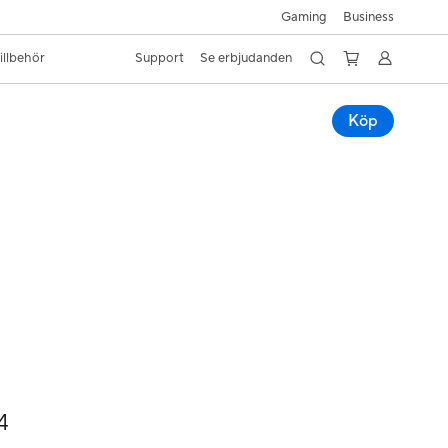
Gaming
Business
illbehör
Support
Se erbjudanden
Köp
4