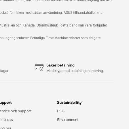
 användas stabilt, använda en oberoende extern strömförsörjning om den
r också för risken med sådan användning. ASUS tillhandahåller inte
, Australien och Kanada. Utomhusbruk i detta band kan vara förbjudet
a lagringsenheter. Befintliga Time Machine-enheter som tidigare
Säker betalning
dagar
Med krypterad betalningshantering
upport
Sustainability
ervice och support
ESG
aila oss
Environment
ing oss