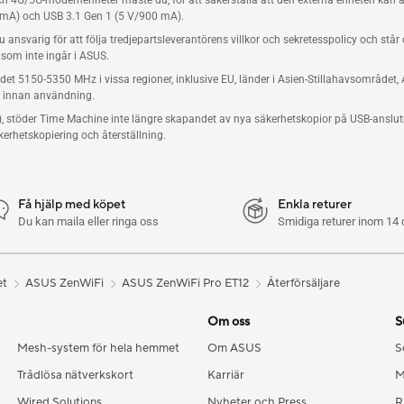
och 4G/5G-modemenheter måste du, för att säkerställa att den externa enheten kan
0 mA) och USB 3.1 Gen 1 (5 V/900 mA).
nsvarig för att följa tredjepartsleverantörens villkor och sekretesspolicy och stå
 som inte ingår i ASUS.
et 5150-5350 MHz i vissa regioner, inklusive EU, länder i Asien-Stillahavsområdet
r innan användning.
stöder Time Machine inte längre skapandet av nya säkerhetskopior på USB-anslutn
kerhetskopiering och återställning.
Få hjälp med köpet
Enkla returer
Du kan maila eller ringa oss
Smidiga returer inom 14 
et
ASUS ZenWiFi
ASUS ZenWiFi Pro ET12
Återförsäljare
Om oss
S
Mesh-system för hela hemmet
Om ASUS
S
Trådlösa nätverkskort
Karriär
M
Wired Solutions
Nyheter och Press
R