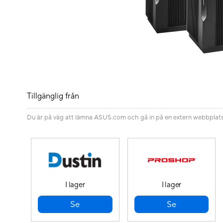
Tillgänglig från
Du är på väg att lämna ASUS.com och gå in på en extern webbplats. 
I lager
I lager
Se
Se