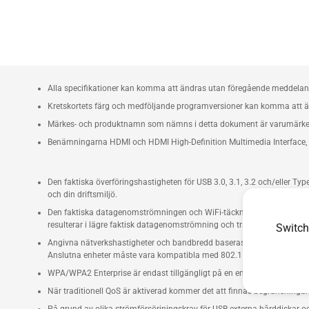
Alla specifikationer kan komma att ändras utan föregående meddelande
Kretskortets färg och medföljande programversioner kan komma att 
Märkes- och produktnamn som nämns i detta dokument är varumärken s
Benämningarna HDMI och HDMI High-Definition Multimedia Interface, H
Den faktiska överföringshastigheten för USB 3.0, 3.1, 3.2 och/eller Typ
och din driftsmiljö.
Den faktiska datagenomströmningen och WiFi-täckningen varierar beroe
resulterar i lägre faktisk datagenomströmning och trådlös täckning.
Switch
Angivna nätverkshastigheter och bandbredd baseras på aktuella IEEE 8
Anslutna enheter måste vara kompatibla med 802.11ac för bästa resul
WPA/WPA2 Enterprise är endast tillgängligt på en enda router och är int
När traditionell QoS är aktiverad kommer det att finnas begränsningar 