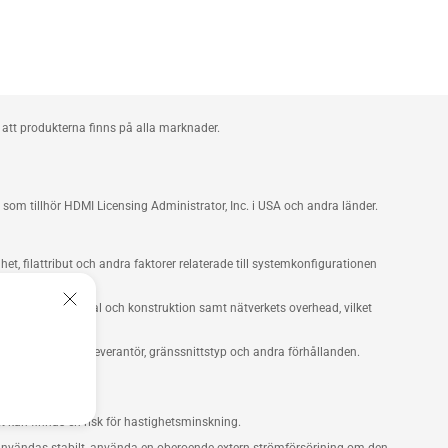
att produkterna finns på alla marknader.
m tillhör HDMI Licensing Administrator, Inc. i USA och andra länder.
t, filattribut och andra faktorer relaterade till systemkonfigurationen
, byggnadsmaterial och konstruktion samt nätverkets overhead, vilket
verk och tjänsteleverantör, gränssnittstyp och andra förhållanden.
t kan finnas en risk för hastighetsminskning.