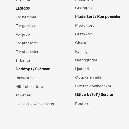
Glasögon
Laptops
Moderkort / Komponenter
För hemmet
Moderkort
För gaming
Grafikkort
För jobb
Chassi
För kreatörer
Kylning
För studenter
Nätaggregat
Tillbehör
Ljudkort
Desktops / Skärmar
Optiska enheter
Bildskärmar
Externa grafikdockor
Allt-i-ett-datorer
Nätverk / IoT / Servrar
Tower PC
Routers
Gaming Tower-datorer