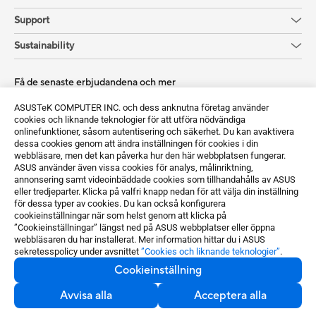
Support
Sustainability
Få de senaste erbjudandena och mer
Registrera dig
ASUSTeK COMPUTER INC. och dess anknutna företag använder
cookies och liknande teknologier för att utföra nödvändiga
onlinefunktioner, såsom autentisering och säkerhet. Du kan avaktivera
dessa cookies genom att ändra inställningen för cookies i din
webbläsare, men det kan påverka hur den här webbplatsen fungerar.
ASUS använder även vissa cookies för analys, målinriktning,
annonsering samt videoinbäddade cookies som tillhandahålls av ASUS
eller tredjeparter. Klicka på valfri knapp nedan för att välja din inställning
för dessa typer av cookies. Du kan också konfigurera
Sweden / Svenska
cookieinställningar när som helst genom att klicka på
”Cookieinställningar” längst ned på ASUS webbplatser eller öppna
©ASUSTeK Computer Inc. Med ensamrätt.
webbläsaren du har installerat. Mer information hittar du i ASUS
sekretesspolicy under avsnittet
”Cookies och liknande teknologier”
.
Meddelande om användarvillkor
Sekretesspolicy
Cookieinställning
Cookieinställning
Avvisa alla
Acceptera alla