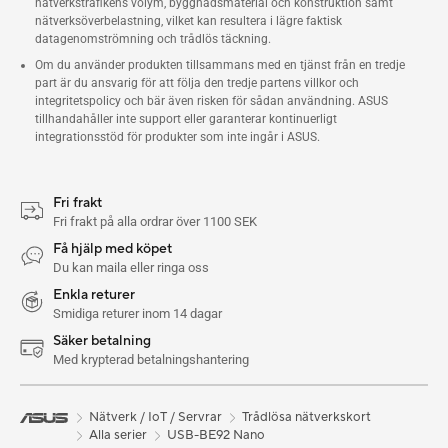
nätverkstrafikens volym, byggnadsmaterial och konstruktion samt
nätverksöverbelastning, vilket kan resultera i lägre faktisk
datagenomströmning och trådlös täckning.
Om du använder produkten tillsammans med en tjänst från en tredje
part är du ansvarig för att följa den tredje partens villkor och
integritetspolicy och bär även risken för sådan användning. ASUS
tillhandahåller inte support eller garanterar kontinuerligt
integrationsstöd för produkter som inte ingår i ASUS.
Fri frakt
Fri frakt på alla ordrar över 1100 SEK
Få hjälp med köpet
Du kan maila eller ringa oss
Enkla returer
Smidiga returer inom 14 dagar
Säker betalning
Med krypterad betalningshantering
Nätverk / IoT / Servrar
Trådlösa nätverkskort
Alla serier
USB-BE92 Nano