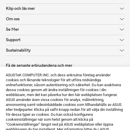
Köp och läs mer
Om oss
Se Mer
Support
Sustainability
Få de senaste erbjudandena och mer
Registrera dig
ASUSTeK COMPUTER INC. och dess anknutna företag använder
cookies och liknande teknologier för att utföra nödvändiga
onlinefunktioner, såsom autentisering och säkerhet. Du kan avaktivera
dessa cookies genom att ändra inställningen för cookies i din
webbläsare, men det kan påverka hur den här webbplatsen fungerar.
ASUS använder även vissa cookies för analys, målinriktning,
annonsering samt videoinbäddade cookies som tillhandahålls av ASUS
eller tredjeparter. Klicka på valfri knapp nedan för att välja din inställning
för dessa typer av cookies. Du kan också konfigurera
Sweden / Svenska
cookieinställningar när som helst genom att klicka på
”Cookieinställningar” längst ned på ASUS webbplatser eller öppna
©ASUSTeK Computer Inc. Med ensamrätt.
webbläsaren du har installerat. Mer information hittar du i ASUS