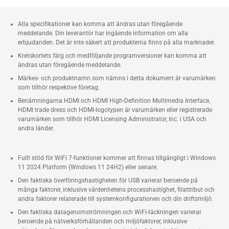
Alla specifikationer kan komma att ändras utan föregående
meddelande. Din leverantör har ingående information om alla
erbjudanden. Det är inte säkert att produkterna finns på alla marknader.
Kretskortets färg och medföljande programversioner kan komma att
ändras utan föregående meddelande.
Märkes- och produktnamn som nämns i detta dokument är varumärken
som tillhör respektive företag.
Benämningarna HDMI och HDMI High-Definition Multimedia Interface,
HDMI trade dress och HDMI-logotypen är varumärken eller registrerade
varumärken som tillhör HDMI Licensing Administrator, Inc. i USA och
andra länder.
Fullt stöd för WiFi 7-funktioner kommer att finnas tillgängligt i Windows
11 2024 Platform (Windows 11 24H2) eller senare.
Den faktiska överföringshastigheten för USB varierar beroende på
många faktorer, inklusive värdenhetens processhastighet, filattribut och
andra faktorer relaterade till systemkonfigurationen och din driftsmiljö.
Den faktiska datagenomströmningen och WiFi-täckningen varierar
beroende på nätverksförhållanden och miljöfaktorer, inklusive