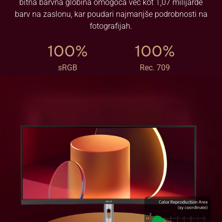
bitna barvna globina omogoča več kot 1,07 milijarde
barv na zaslonu, kar poudari najmanjše podrobnosti na
fotografijah.
100%
100%
sRGB
Rec. 709