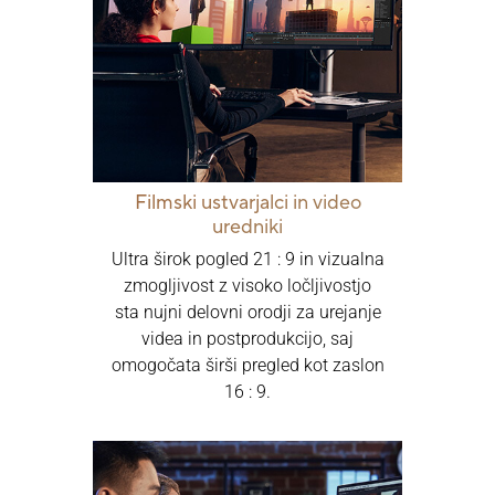
Filmski ustvarjalci in video
uredniki
Ultra širok pogled 21 : 9 in vizualna
zmogljivost z visoko ločljivostjo
sta nujni delovni orodji za urejanje
videa in postprodukcijo, saj
omogočata širši pregled kot zaslon
16 : 9.