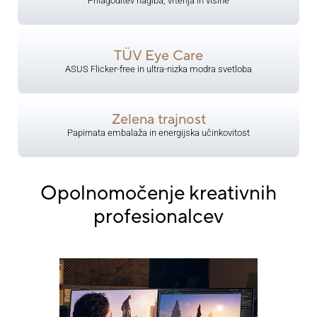
Prilagoditev nagiba, vrtenja in višine
TÜV Eye Care
​ASUS Flicker-free in ultra-nizka modra svetloba
Zelena trajnost
​Papirnata embalaža in energijska učinkovitost
Opolnomočenje kreativnih
profesionalcev