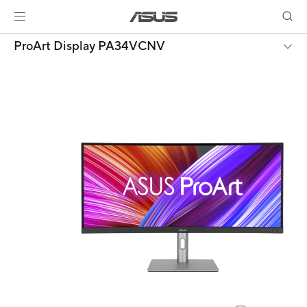
ProArt Display PA34VCNV