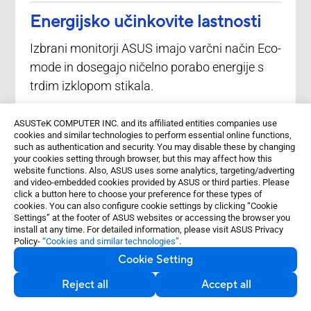
Energijsko učinkovite lastnosti
Izbrani monitorji ASUS imajo varčni način Eco-
mode in dosegajo ničelno porabo energije s
trdim izklopom stikala.
ASUSTeK COMPUTER INC. and its affiliated entities companies use
cookies and similar technologies to perform essential online functions,
such as authentication and security. You may disable these by changing
your cookies setting through browser, but this may affect how this
website functions. Also, ASUS uses some analytics, targeting/adverting
and video-embedded cookies provided by ASUS or third parties. Please
click a button here to choose your preference for these types of
cookies. You can also configure cookie settings by clicking “Cookie
Settings” at the footer of ASUS websites or accessing the browser you
Okolju prijazni materiali
install at any time. For detailed information, please visit ASUS Privacy
Policy-
“Cookies and similar technologies”
.
Obsežne raziskave in razvoj zagotavljajo, da
Cookie Setting
so monitorji ASUS izdelani iz okolju prijaznih
Reject all
Accept all
materialov, kot je reciklirana plastika po