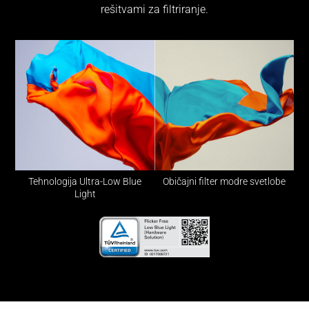
rešitvami za filtriranje.
Primerjava zaslona ProArt s tehnologijo nizke modre svetlobe
Tehnologija Ultra-Low Blue
Običajni filter modre svetlobe
Light