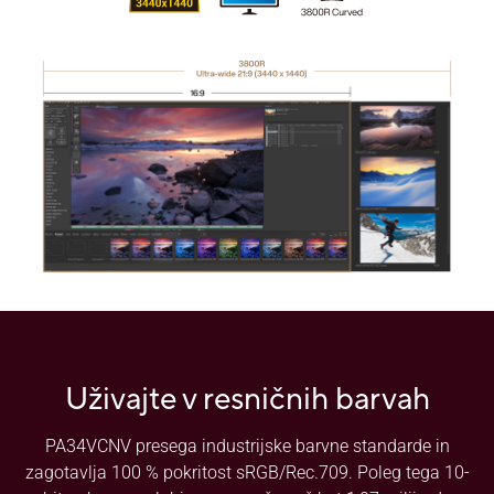
Uživajte v resničnih barvah
PA34VCNV presega industrijske barvne standarde in
zagotavlja 100 % pokritost sRGB/Rec.709. Poleg tega 10-