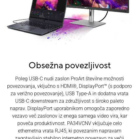
Obsežna povezljivost
Poleg USB-C nudi zaslon ProArt številne možnosti
povezovanja, vključno s HDMI®, DisplayPort™ (s podporo
za verižno povezovanje), USB Type-A in dodatna vrata
USB-C downstream za združljivost s široko paleto
naprav. DisplayPort uporabnikom omogoča zaporedno
vezavo več zaslonov iz enega samega video vira, kar
poveča produktivnost. PA34VCNV vključuje celo
ethernetna vrata RJ45, ki povezanim napravam
zagotavljajo stabilno internetno povezavo za večji