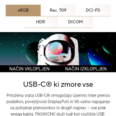
sRGB
Rec. 709
DCI-P3
HDR
DICOM
NAČIN VKLOPLJEN
NAČIN IZKLOPLJEN
USB-C®
ki zmore vse
Priložena vrata USB-C® omogočajo izjemno hiter prenos
podatkov, povezljivost DisplayPort in 96-vatno napajanje
za polnjenje prenosnikov in drugih naprav – vse prek
enega kabla. PA34VCNV služi tudi kot vozlišče USB: