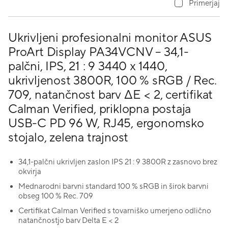
Primerjaj
Ukrivljeni profesionalni monitor ASUS
ProArt Display PA34VCNV – 34,1-
palčni, IPS, 21 : 9 3440 x 1440,
ukrivljenost 3800R, 100 % sRGB / Rec.
709, natančnost barv ΔE < 2, certifikat
Calman Verified, priklopna postaja
USB-C PD 96 W, RJ45, ergonomsko
stojalo, zelena trajnost
34,1-palčni ukrivljen zaslon IPS 21 : 9 3800R z zasnovo brez
okvirja
Mednarodni barvni standard 100 % sRGB in širok barvni
obseg 100 % Rec. 709
Certifikat Calman Verified s tovarniško umerjeno odlično
natančnostjo barv Delta E < 2