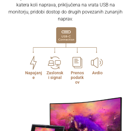
katera koli naprava, priključena na vrata USB na
monitorju, pridobi dostop do drugih povezanih zunanjih
naprav.
Napajanj
Zaslonsk
Prenos
Avdio
e
i signal
podatk
ov