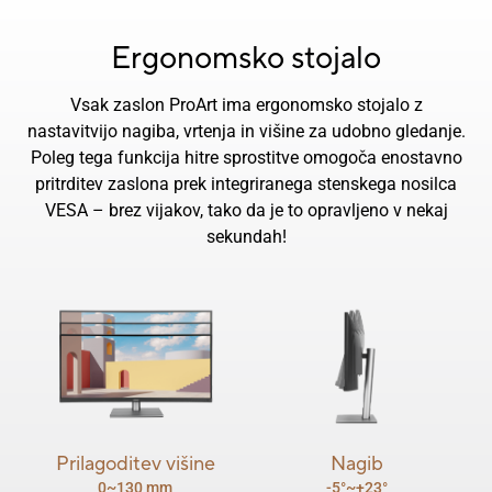
Ergonomsko stojalo
Vsak zaslon ProArt ima ergonomsko stojalo z
nastavitvijo nagiba, vrtenja in višine za udobno gledanje.
Poleg tega funkcija hitre sprostitve omogoča enostavno
pritrditev zaslona prek integriranega stenskega nosilca
VESA – brez vijakov, tako da je to opravljeno v nekaj
sekundah!
Prilagoditev višine
Nagib
0~130 mm
-5°~+23°