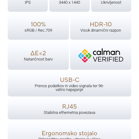
IPS
3440 x 1440
Ukrivljenost
100%
HDR-10
sRGB / Rec.709
Visok dinamični razpon
ΔE<2
Natančnost barv
USB-C
Prenos podatkov in video signala ter 96-
vatno napajanje
RJ45
Stabilna ethernetna povezava
Ergonomsko stojalo