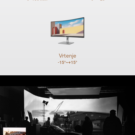
Vrtenje
-15°~+15°