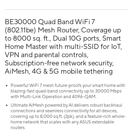
BE30000 Quad Band WiFi 7
(802.11be) Mesh Router, Coverage up
to 8000 sq. ft., Dual 10G ports, Smart
Home Master with multi-SSID for IoT,
VPN and parental controls,
Subscription-free network security,
AiMesh, 4G & 5G mobile tethering
Powerful WiFi 7 mesh future-proofs your smart home with
blazing-fast quad-band connectivity up to 30000 Mbps
with Multi-Link Operation and 4096-QAM.
Ultimate AiMesh powered by AI delivers robust backhaul
connections and seamless connectivity for all devices,
covering up to 8,000 sq.ft. (2pk), and a feature-rich whole-
home network that scales with any ASUS extendable
routers.