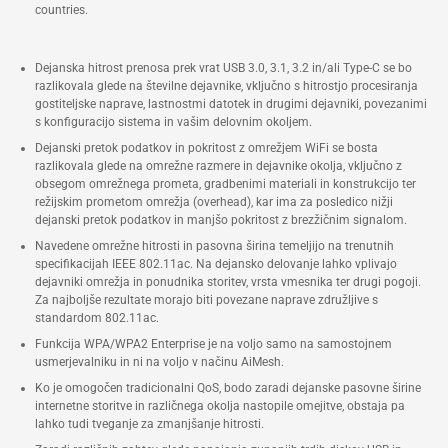
countries.
Dejanska hitrost prenosa prek vrat USB 3.0, 3.1, 3.2 in/ali Type-C se bo
razlikovala glede na številne dejavnike, vključno s hitrostjo procesiranja
gostiteljske naprave, lastnostmi datotek in drugimi dejavniki, povezanimi
s konfiguracijo sistema in vašim delovnim okoljem.
Dejanski pretok podatkov in pokritost z omrežjem WiFi se bosta
razlikovala glede na omrežne razmere in dejavnike okolja, vključno z
obsegom omrežnega prometa, gradbenimi materiali in konstrukcijo ter
režijskim prometom omrežja (overhead), kar ima za posledico nižji
dejanski pretok podatkov in manjšo pokritost z brezžičnim signalom.
Navedene omrežne hitrosti in pasovna širina temeljijo na trenutnih
specifikacijah IEEE 802.11ac. Na dejansko delovanje lahko vplivajo
dejavniki omrežja in ponudnika storitev, vrsta vmesnika ter drugi pogoji.
Za najboljše rezultate morajo biti povezane naprave združljive s
standardom 802.11ac.
Funkcija WPA/WPA2 Enterprise je na voljo samo na samostojnem
usmerjevalniku in ni na voljo v načinu AiMesh.
Ko je omogočen tradicionalni QoS, bodo zaradi dejanske pasovne širine
internetne storitve in različnega okolja nastopile omejitve, obstaja pa
lahko tudi tveganje za zmanjšanje hitrosti.