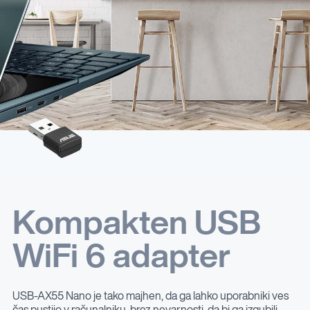
Kompakten USB
WiFi 6 adapter
USB-AX55 Nano je tako majhen, da ga lahko uporabniki ves
čas pustijo v računalniku, brez nevarnosti, da bi ga izgubili,