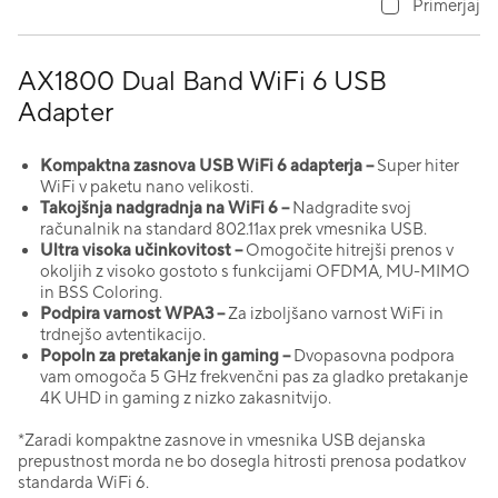
Primerjaj
AX1800 Dual Band WiFi 6 USB
Adapter
Kompaktna zasnova USB WiFi 6 adapterja –
Super hiter
WiFi v paketu nano velikosti.
Takojšnja nadgradnja na WiFi 6 –
Nadgradite svoj
računalnik na standard 802.11ax prek vmesnika USB.
Ultra visoka učinkovitost –
Omogočite hitrejši prenos v
okoljih z visoko gostoto s funkcijami OFDMA, MU-MIMO
in BSS Coloring.
Podpira varnost WPA3 –
Za izboljšano varnost WiFi in
trdnejšo avtentikacijo.
Popoln za pretakanje in gaming –
Dvopasovna podpora
vam omogoča 5 GHz frekvenčni pas za gladko pretakanje
4K UHD in gaming z nizko zakasnitvijo.
*Zaradi kompaktne zasnove in vmesnika USB dejanska
prepustnost morda ne bo dosegla hitrosti prenosa podatkov
standarda WiFi 6.