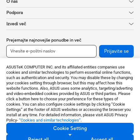
O nas
Podpora
Izvedi več
Prejemajte najnovejše ponudbe in več
Prijavite se
ASUSTeK COMPUTER INC. and its affiliated entities companies use
cookies and similar technologies to perform essential online functions,
such as authentication and security. You may disable these by changing
your cookies setting through browser, but this may affect how this
website functions. Also, ASUS uses some analytics, targeting/adverting
and video-embedded cookies provided by ASUS or third parties. Please
click a button here to choose your preference for these types of
cookies. You can also configure cookie settings by clicking “Cookie
Slovenia / Slovenian
Settings” at the footer of ASUS websites or accessing the browser you
install at any time. For detailed information, please visit ASUS Privacy
Policy-
“Cookies and similar technologies”
.
©ASUSTeK Computer Inc. All rights reserved.
Cookie Setting
Privacy Policy
Nastavitve piškotkov
Reject all
Accept all