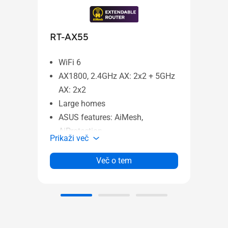
RT-AX55
RT-
WiFi 6
Wi
AX1800, 2.4GHz AX: 2x2 + 5GHz
AX
AX: 2x2
AX
Large homes
La
ASUS features: AiMesh,
AS
AiProtection
Ai
Prikaži več
Prika
Več o tem