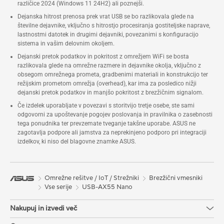
različice 2024 (Windows 11 24H2) ali poznejši.
Dejanska hitrost prenosa prek vrat USB se bo razlikovala glede na
številne dejavnike, vključno s hitrostjo procesiranja gostiteljske naprave,
lastnostmi datotek in drugimi dejavniki, povezanimi s konfiguracijo
sistema in vašim delovnim okoljem.
Dejanski pretok podatkov in pokritost z omrežjem WiFi se bosta
razlikovala glede na omrežne razmere in dejavnike okolja, vključno z
obsegom omrežnega prometa, gradbenimi materiali in konstrukcijo ter
režijskim prometom omrežja (overhead), kar ima za posledico nižji
dejanski pretok podatkov in manjšo pokritost z brezžičnim signalom.
Če izdelek uporabljate v povezavi s storitvijo tretje osebe, ste sami
odgovorni za upoštevanje pogojev poslovanja in pravilnika o zasebnosti
tega ponudnika ter prevzemate tveganje takšne uporabe. ASUS ne
zagotavlja podpore ali jamstva za neprekinjeno podporo pri integraciji
izdelkov, ki niso del blagovne znamke ASUS.
Omrežne rešitve / IoT / Strežniki
Brezžični vmesniki
Vse serije
USB-AX55 Nano
Nakupuj in izvedi več