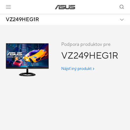
VZ249HEG1R
Podpora produktov pre
VZ249HEG1R
Nájsť iný produkt