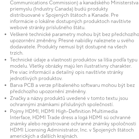
Communications Commission) a kanadského Ministerstva
priemyslu (Industry Canada) budú produkty
distribuované v Spojených štátoch a Kanade. Pre
informácie o lokálne dostupných produktoch navštívte
webové stránky príslušného štátu.
Veškeré technické parametry mohou být bez předchozíh
upozornění změněny. Přesné nabídky naleznete u svého
dodavatele. Produkty nemusí být dostupné na všech
trzích.
Technické údaje a vlastnosti produktov sa líšia podľa typu
modelu. Všetky obrázky majú len ilustratívny charakter.
Pre viac informácií a detailný opis navštívte stránky
jednotlivých produktov.
Barva PCB a verze přibaleného softwaru mohou být bez
předchozího upozornění změněny.
Značky a názvy produktů uvedené v tomto textu jsou
ochrannými známkami příslušných společností.
Pojmy HDMI, HDMI High-Definition Multimedia
Interface, HDMI Trade dress a logá HDMI sú ochranné
známky alebo registrované ochranné známky spoločnosti
HDMI Licensing Administrator, Inc. v Spojených štátoch
amerických a ďalších krajinách.