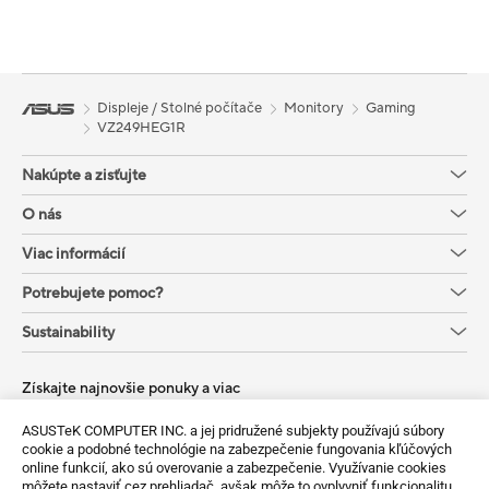
Displeje / Stolné počítače
Monitory
Gaming
VZ249HEG1R
Nakúpte a zisťujte
O nás
Viac informácií
Potrebujete pomoc?
Sustainability
Získajte najnovšie ponuky a viac
Sign up
ASUSTeK COMPUTER INC. a jej pridružené subjekty používajú súbory
cookie a podobné technológie na zabezpečenie fungovania kľúčových
online funkcií, ako sú overovanie a zabezpečenie. Využívanie cookies
môžete nastaviť cez prehliadač, avšak môže to ovplyvniť funkcionalitu