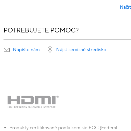
Načít
POTREBUJETE POMOC?
Napíšte nám
Nájsť servisné stredisko
Produkty certifikované podľa komisie FCC (Federal