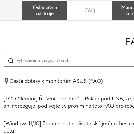
Ovládače a
Manuá
FAQ
nástroje
kum
F
Časté dotazy k monitorům ASUS (FAQ)
[LCD Monitor] Řešení problémů – Pokud port USB, ke kte
ani nereaguje, podívejte se prosím na toto FAQ pro řeše
[Windows 11/10] Zapomenuté uživatelské jméno, heslo n
účtu