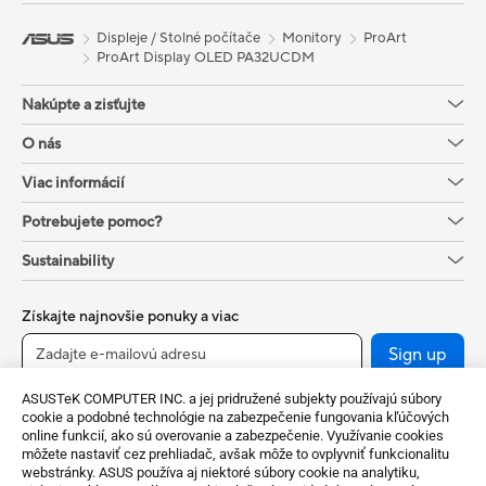
Displeje / Stolné počítače
Monitory
ProArt
ProArt Display OLED PA32UCDM
Nakúpte a zisťujte
O nás
Viac informácií
Potrebujete pomoc?
Sustainability
Získajte najnovšie ponuky a viac
Sign up
ASUSTeK COMPUTER INC. a jej pridružené subjekty používajú súbory
cookie a podobné technológie na zabezpečenie fungovania kľúčových
online funkcií, ako sú overovanie a zabezpečenie. Využívanie cookies
môžete nastaviť cez prehliadač, avšak môže to ovplyvniť funkcionalitu
webstránky. ASUS používa aj niektoré súbory cookie na analytiku,