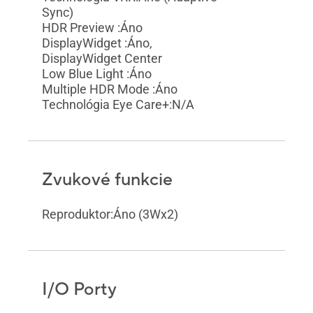
Sync)
HDR Preview :Áno
DisplayWidget :Áno,
DisplayWidget Center
Low Blue Light :Áno
Multiple HDR Mode :Áno
Technológia Eye Care+:N/A
Zvukové funkcie
Reproduktor:Áno (3Wx2)
I/O Porty