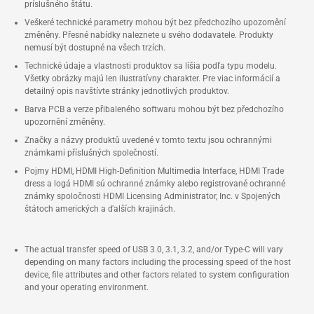
príslušného štátu.
Veškeré technické parametry mohou být bez předchozího upozornění
změněny. Přesné nabídky naleznete u svého dodavatele. Produkty
nemusí být dostupné na všech trzích.
Technické údaje a vlastnosti produktov sa líšia podľa typu modelu.
Všetky obrázky majú len ilustratívny charakter. Pre viac informácií a
detailný opis navštívte stránky jednotlivých produktov.
Barva PCB a verze přibaleného softwaru mohou být bez předchozího
upozornění změněny.
Značky a názvy produktů uvedené v tomto textu jsou ochrannými
známkami příslušných společností.
Pojmy HDMI, HDMI High-Definition Multimedia Interface, HDMI Trade
dress a logá HDMI sú ochranné známky alebo registrované ochranné
známky spoločnosti HDMI Licensing Administrator, Inc. v Spojených
štátoch amerických a ďalších krajinách.
The actual transfer speed of USB 3.0, 3.1, 3.2, and/or Type-C will vary
depending on many factors including the processing speed of the host
device, file attributes and other factors related to system configuration
and your operating environment.