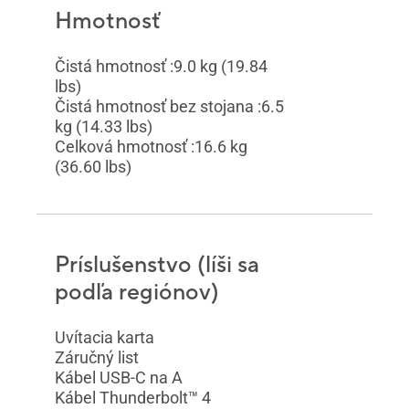
Hmotnosť
Čistá hmotnosť :9.0 kg (19.84
lbs)
Čistá hmotnosť bez stojana :6.5
kg (14.33 lbs)
Celková hmotnosť :16.6 kg
(36.60 lbs)
Príslušenstvo (líši sa
podľa regiónov)
Uvítacia karta
Záručný list
Kábel USB-C na A
Kábel Thunderbolt™ 4