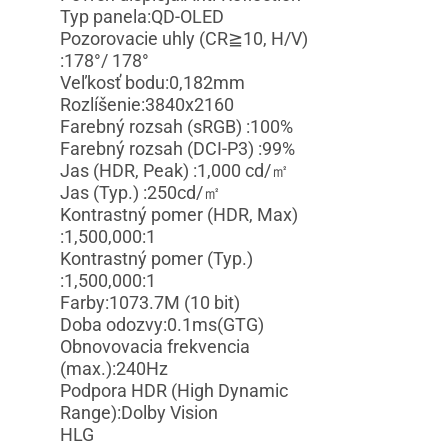
Typ panela:QD-OLED
Pozorovacie uhly (CR≧10, H/V)
:178°/ 178°
Veľkosť bodu:0,182mm
Rozlíšenie:3840x2160
Farebný rozsah (sRGB) :100%
Farebný rozsah (DCI-P3) :99%
Jas (HDR, Peak) :1,000 cd/㎡
Jas (Typ.) :250cd/㎡
Kontrastný pomer (HDR, Max)
:1,500,000:1
Kontrastný pomer (Typ.)
:1,500,000:1
Farby:1073.7M (10 bit)
Doba odozvy:0.1ms(GTG)
Obnovovacia frekvencia
(max.):240Hz
Podpora HDR (High Dynamic
Range):Dolby Vision
HLG