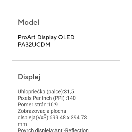
Model
ProArt Display OLED
PA32UCDM
Displej
Uhlopriečka (palce):31,5
Pixels Per Inch (PPI) :140
Pomer strán:16:9
Zobrazovacia plocha
displeja(VxŠ):699.48 x 394.73
mm
Povrch displeja:Anti-Reflection