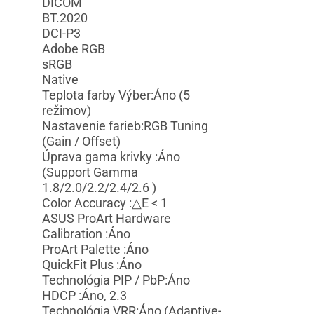
DICOM
BT.2020
DCI-P3
Adobe RGB
sRGB
Native
Teplota farby Výber:Áno (5
režimov)
Nastavenie farieb:RGB Tuning
(Gain / Offset)
Úprava gama krivky :Áno
(Support Gamma
1.8/2.0/2.2/2.4/2.6 )
Color Accuracy :△E < 1
ASUS ProArt Hardware
Calibration :Áno
ProArt Palette :Áno
QuickFit Plus :Áno
Technológia PIP / PbP:Áno
HDCP :Áno, 2.3
Technológia VRR:Áno (Adaptive-