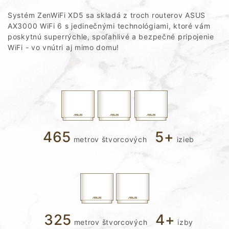
Systém ZenWiFi XD5 sa skladá z troch routerov ASUS
AX3000 WiFi 6 s jedinečnými technológiami, ktoré vám
poskytnú superrýchle, spoľahlivé a bezpečné pripojenie
WiFi - vo vnútri aj mimo domu!
465
5
+
metrov štvorcových
izieb
325
4
+
metrov štvorcových
izby