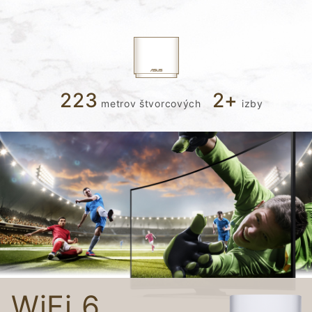
223
2
+
metrov štvorcových
izby
WiFi 6