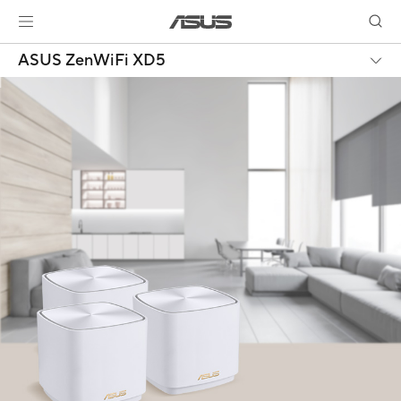
ASUS ZenWiFi XD5