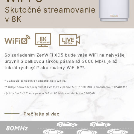
Skutočné streamovanie
v 8K
So zariadením ZenWiFi XD5 bude vaša WiFi na najvyššej
úrovni! S celkovou šírkou pásma až 3000 Mb/s je až
trikrát rýchlejší* ako routery WiFi 5**.
* Vyžaduje zariadenie kompatibilné s WiFi 6.
** Údaje porovnávajú rýchlosť 2x2 11ax v pásme 5 GHz 160 MHz s moduláciou 1024QAM s
rýchlosťou 2x2 11ac v pásme 5 GHz 80 MHz s moduláciou 256QAM.
Prečítajte si viac