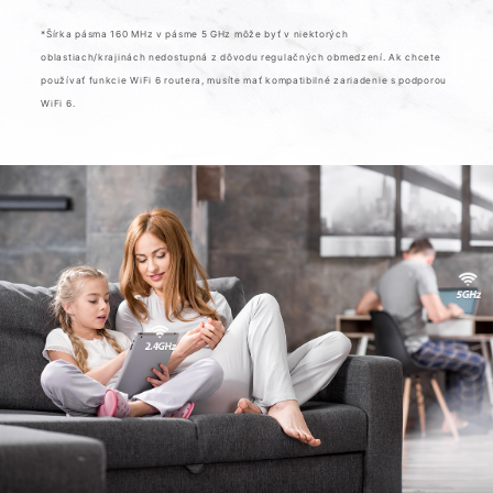
*Šírka pásma 160 MHz v pásme 5 GHz môže byť v niektorých
oblastiach/krajinách nedostupná z dôvodu regulačných obmedzení. Ak chcete
používať funkcie WiFi 6 routera, musíte mať kompatibilné zariadenie s podporou
WiFi 6.