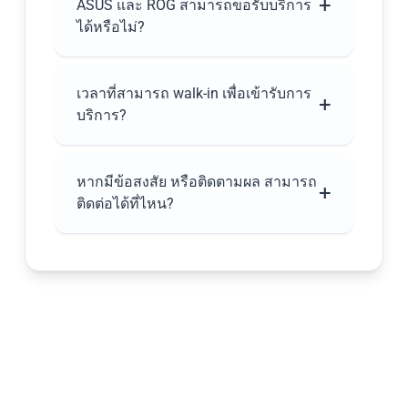
โดยเน้นการทำความสะอาดภายใน-
+
ASUS และ ROG สามารถขอรับบริการ
ภายนอก รวมถึงการตรวจสอบอุปกรณ์
ได้หรือไม่?
ภายในให้อยู่ในสภาพที่เหมาะสม ยืดอายุ
การใช้งานอุปกรณ์ของท่านให้ยาวนานยิ่ง
กำหนดเฉพาะลูกค้าที่เป็นเจ้าของสินค้า
ขึ้น
คอมพิวเตอร์โน้ตบุ๊ก ASUS Zenbook,
เวลาที่สามารถ walk-in เพื่อเข้ารับการ
+
Zenbook S, Zenbook DUO, ProArt และเกม
บริการ?
มิ่งโน้ตบุ๊ก ROG Strix SCAR, ROG Strix G,
ROG Zephyrus, ROG Flow ซึ่งต้องอยู่ใน
10.00 น. - 15.00 น. วันจันทร์ - เสาร์ ยกเว้น
ระยะเวลาการรับประกันฯ
วันอาทิตย์ และวันหยุดนักขัตฤกษ์
หากมีข้อสงสัย หรือติดตามผล สามารถ
+
ติดต่อได้ที่ไหน?
ส่งอีเมลมาที่
asus_marketing@asus.com
หรือสามารถสอบถามข้อมูลเบื้องต้นได้ที่
ASUS Call Center
02-401-1717