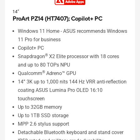
14”
ProArt PZ14 (HT7407);
Copilot+ PC
Windows 11 Home - ASUS recommends Windows
11 Pro for business
Copilot+ PC
®
Snapdragon
X2 Elite processor with 18 cores
and up to 80 TOPs NPU
®
Qualcomm
Adreno™ GPU
14” 3K up to 1,000 nits 144 Hz VRR anti-reflection
coating ASUS Lumina Pro OLED 16:10
touchscreen
Up to 32GB memory
Up to 1TB SSD storage
MPP 2.6 stylus support
Detachable Bluetooth keyboard and stand cover