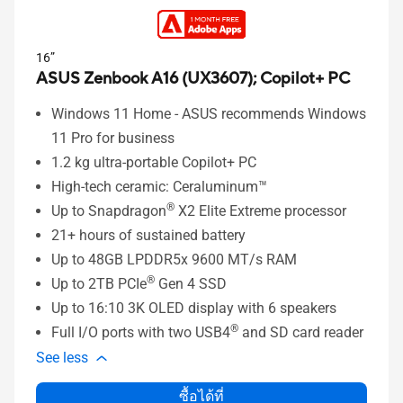
16”
ASUS Zenbook A16 (UX3607);
Copilot+ PC
Windows 11 Home - ASUS recommends Windows
11 Pro for business
1.2 kg ultra-portable Copilot+ PC
High-tech ceramic: Ceraluminum™
®
Up to Snapdragon
X2 Elite Extreme processor
21+ hours of sustained battery
Up to 48GB LPDDR5x 9600 MT/s RAM
®
Up to 2TB PCIe
Gen 4 SSD
Up to 16:10 3K OLED display with 6 speakers
®
Full I/O ports with two USB4
and SD card reader
See less
ซื้อได้ที่