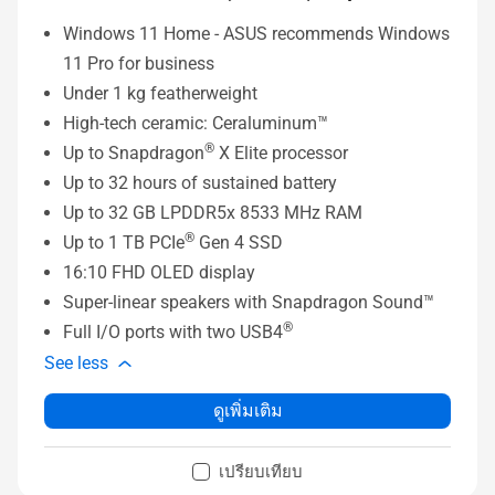
Windows 11 Home - ASUS recommends Windows
11 Pro for business
Under 1 kg featherweight
High-tech ceramic: Ceraluminum™
®
Up to Snapdragon
X Elite processor
Up to 32 hours of sustained battery
Up to 32 GB LPDDR5x 8533 MHz RAM
®
Up to 1 TB PCIe
Gen 4 SSD
16:10 FHD OLED display
Super-linear speakers with Snapdragon Sound™
®
Full I/O ports with two USB4
See less
ดูเพิ่มเติม
เปรียบเทียบ