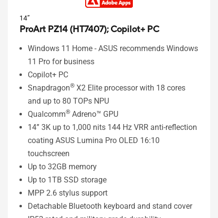
14”
ProArt PZ14 (HT7407);
Copilot+ PC
Windows 11 Home - ASUS recommends Windows
11 Pro for business
Copilot+ PC
®
Snapdragon
X2 Elite processor with 18 cores
and up to 80 TOPs NPU
®
Qualcomm
Adreno™ GPU
14” 3K up to 1,000 nits 144 Hz VRR anti-reflection
coating ASUS Lumina Pro OLED 16:10
touchscreen
Up to 32GB memory
Up to 1TB SSD storage
MPP 2.6 stylus support
Detachable Bluetooth keyboard and stand cover